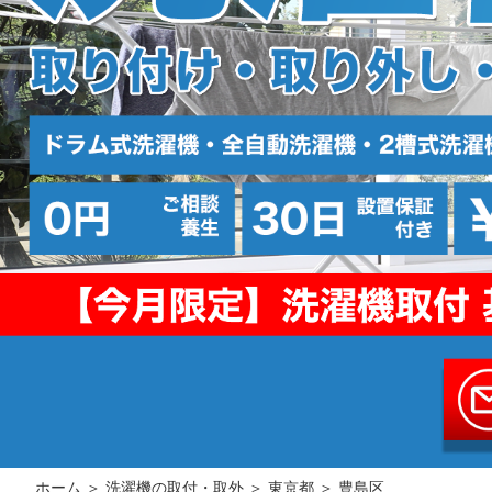
ホーム
＞
洗濯機の取付・取外
＞
東京都
＞ 豊島区