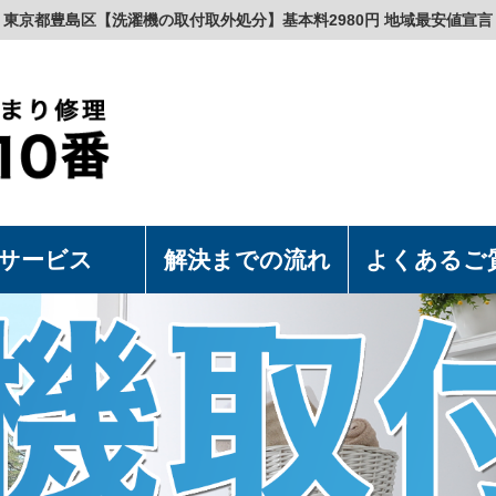
東京都豊島区【洗濯機の取付取外処分】基本料2980円 地域最安値宣言
サービス
解決までの流れ
よくあるご
濯機の取付・取外
水洗浄便座の取付・取外
上食洗機の取付・取外
漏れつまり修理