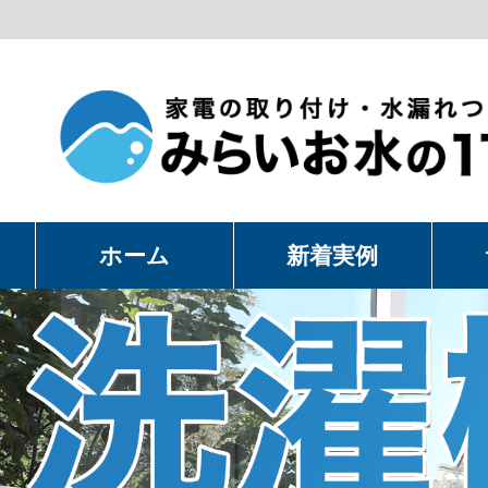
ホーム
新着実例
洗
温
卓
水