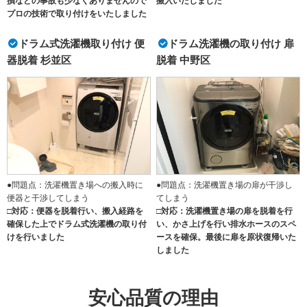
損などの事故も少なくありませんので
搬入いたしました
プロの技術で取り付けをいたしました
ドラム式洗濯機取り付け 便
ドラム洗濯機の取り付け 扉
器脱着 杉並区
脱着 中野区
●問題点：洗濯機置き場への搬入時に
●問題点：洗濯機置き場の扉が干渉し
便器と干渉してしまう
てしまう
□対応：便器を脱着行い、搬入経路を
□対応：洗濯機置き場の扉を脱着を行
確保した上でドラム式洗濯機の取り付
い、かさ上げを行い排水ホースのスペ
けを行いました
ースを確保。最後に扉を原状復帰いた
しました
安心品質の理由