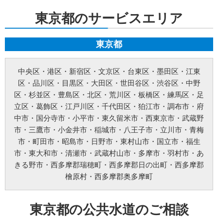
ルールを定め、責任者を設けます。
東京都のサービスエリア
個人情報に関する法令およびその他の規範の遵守
当社の役員、社員、協働者は、個人情報保護や通信の秘密に関する法令やガイドライ
ンその他の関連規範を遵守します。当社は、社会が要請している個人情報保護が効果
的に実施されるよう、個人情報保護方針および社内規程類を継続して改善します。
東京都
個人情報の取扱いに関する問い合わせおよび相談窓口
当方所定の窓口にて、合理的な範囲で対応いたします。
[お問い合わせ先]
中央区
・
港区
・
新宿区
・
文京区
・
台東区
・
墨田区
・
江東
みらいお水の110番【未來総合広告株式会社】
区
・
品川区
・
目黒区
・
大田区
・
世田谷区
・
渋谷区
・
中野
お問い合わせ方法：
メールフォーム
お問い合わせ電話番号：お客様（ご注文後）から問い合わせ等があった場合は、遅滞
区
・
杉並区
・
豊島区
・
北区
・
荒川区
・
板橋区
・
練馬区
・
足
なく電話番号の開示を行います。(お問い合わせの際、ご注文番号のご提示をお願いい
立区
・
葛飾区
・
江戸川区
・
千代田区
・
狛江市
・
調布市
・
府
たします。)
※以上の方針を改定することがあります。その場合、すべての改定は当ウェブページ
中市
・
国分寺市
・
小平市
・
東久留米市
・
西東京市
・
武蔵野
にて通知致します。
市
・
三鷹市
・
小金井市
・
稲城市
・
八王子市
・
立川市
・
青梅
ご利用規約
市
・
町田市
・
昭島市
・
日野市
・
東村山市
・
国立市
・
福生
①料金例は基本料金のみです。家電製品の年式や型式、部材や特殊工事が必要な場合
市
・
東大和市
・
清瀬市
・
武蔵村山市
・
多摩市
・
羽村市
・
あ
などは別途料金を申し受けます。
②作業にお伺いし、別途部材が必要となる場合は作業日程が変更する可能性がござい
きる野市
・
西多摩郡瑞穂町
・
西多摩郡日の出町
・
西多摩郡
ます。
檜原村
・
西多摩郡奥多摩町
③ご訪問予約後のご訪問前のキャンセルは、キャンセル料5,500円(税込)を申し受けま
す。※ご予約日の変更や延期の場合にはキャンセル料は発生致しません。但し、ご予
約日から2週間以内となります。
④ご訪問後のキャンセル及びご不在の場合は、キャンセル料5,500円(税込)及び出張費
東京都の公共水道のご相談
を申し受けます。
⑤設置補償期間は、設置作業日から30日間となります。期間内の作業不備は無償対応