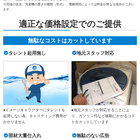
※現場の状況、洗濯機の重さや種類（年式）、運搬環境によっては料金が異なる場合がござい
ます。
適正な価格設定でのご提供
無駄なコストはカットしています
タレント起用無し
地元スタッフ対応
●イメージキャラクターにタレントを
●地元スタッフが対応することによ
起用しない為、キャスティング費用が
り、ガソリン代など移動にかかるコス
かかりません
トをカットしています
部材大量仕入れ
無駄のない広告