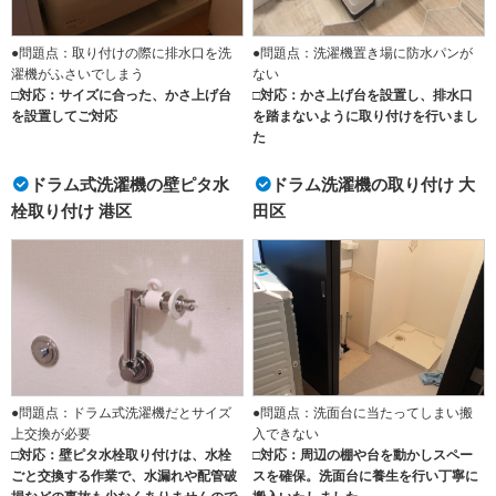
●問題点：取り付けの際に排水口を洗
●問題点：洗濯機置き場に防水パンが
濯機がふさいでしまう
ない
□対応：サイズに合った、かさ上げ台
□対応：かさ上げ台を設置し、排水口
を設置してご対応
を踏まないように取り付けを行いまし
た
ドラム式洗濯機の壁ピタ水
ドラム洗濯機の取り付け 大
栓取り付け 港区
田区
●問題点：ドラム式洗濯機だとサイズ
●問題点：洗面台に当たってしまい搬
上交換が必要
入できない
□対応：壁ピタ水栓取り付けは、水栓
□対応：周辺の棚や台を動かしスペー
ごと交換する作業で、水漏れや配管破
スを確保。洗面台に養生を行い丁寧に