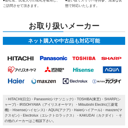
●会社名、氏名入りの名札を着用し、
●使い捨てスリッパを持参、清潔な状
ご訪問させて頂きます。
態で対応いたします。
お取り扱いメーカー
ネット購入や中古品も対応可能
・HITACHI(日立)・Panasonic(パナソニック)・TOSHIBA(東芝)・SHARP(シ
ャープ)・IRISOHYAMA（アイリスオーヤマ）・Mitsubishi Electric(三菱電
機)・Hisense(ハイセンス)・AQUA(アクア)・Haier(ハイアール)・maxzen(マ
クスゼン)・Electrolux（エレクトロラックス）・KAKUDAI（カクダイ）・そ
の他のメーカーはご相談下さい。