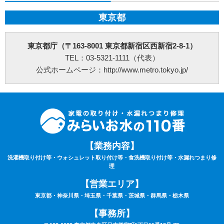
させて頂きます。但し、作業不備以外のトラブルは無償対応ができかねます。万が
一、トラブルが発生した場合には、担当作業員が原因究明を行いますが、作業不備に
東京都
よるものでなかった場合や取付製品自体の故障の場合などは、点検費用5,500円(税込)
を申し受けます。
⑥荒天（大雨・大雪・強風など）の場合は、作業日を変更させていただく場合もござ
東京都庁（〒163-8001 東京都新宿区西新宿2-8-1）
います。あらかじめご了承下さい。
⑦ご要望の作業内容や環境によってお下見をさせて頂く場合がございます。下見をさ
TEL：03-5321-1111（代表）
せて頂くにあたり下見料として5,500円(税込)を申し受けます。
公式ホームページ：http://www.metro.tokyo.jp/
⑧下見当日に作業が出来ない場合は下見料金5,500円(税込)を申し受けます。また下見
にお伺いした作業員が承ることが出来ない作業内容と判断した場合も、5,500円(税込)
を申し受けます。
⑨サービスにあたり、お持ちの家電製品は故障していない（正常に動く）ことが条件
となります。
⑩作業時は動作確認を行いますので、ご自宅の電気が通電（コンセントまで電気が届
いている）状態でないと作業はお取り扱いできません。あらかじめご了承下さい。
⑪作業料・技術料・運搬料・処分料などは料金に含まれていません。
⑫9時00分～20時00分以外の出張をご希望の場合は特別出張料がかかります。
⑬作業車の駐車場のご用意が無い場合は、別途駐車料金がかかる場合がございます。
【業務内容】
⑭カスタマーハラスメントについて：当社は、サービスに関するお客様からのお問い
洗濯機取り付け等・ウォシュレット取り付け等・食洗機取り付け等・水漏れつまり修
合わせやご要望に対して誠意をもって対応するよう心がけております。それと同時
理
に、日々お客様にサポートを提供している従業員及び関係業者の尊厳と労働環境を守
ることも重視しています。
【営業エリア】
そのため、お客様のご要望を実現するための手段として、常識の範囲を逸脱する言動
や行為、社会通念上過剰な要求など、従業員及び、委託スタッフに対するハラスメン
東京都・神奈川県・埼玉県・千葉県・茨城県・群馬県・栃木県
トに該当する行為と判断した場合は、サービスなどの提供をお断りさせていただく場
合がございます。
【事務所】
また、これらの行為が悪質と判断される場合には、警察及び、顧問弁護士に相談のう
え、然るべき対応を取らせていただきます。ご理解とご協力の程、宜しくお願いいた