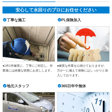
安心して水回りのプロにお任せください
丁寧な施工
PL保険加入
●1件1件確実に、丁寧にご対応し、作
●確実な作業を心掛けておりますが、
業後には綺麗な状態にお戻しします。
万が一に備えて保険にはしっかりと加
入しております。
地元スタッフ
365日年中無休