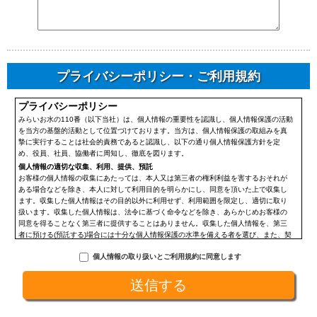
プライバシーポリシー・ご利用規約
プライバシーポリシー
みらいお水の110番（以下当社）は、個人情報の重要性を認識し、個人情報保護の活動
を当方の基盤的活動として位置づけております。当方は、個人情報保護の取組みを真
摯に実行することは社会的責務であると認識し、以下の通り個人情報保護方針を定
め、役員、社員、協働者に周知し、徹底を図ります。
個人情報の適切な収集、利用、提供、預託
お客様の個人情報の収集にあたっては、本人又は第三者の権利利益を害するおそれが
ある場合などを除き、本人に対して利用目的を明らかにし、同意を頂いた上で収集し
ます。収集した個人情報はその目的以外に利用せず、利用範囲を限定し、適切に取り
扱います。収集した個人情報は、法令に基づく命令などを除き、あらかじめお客様の
同意を得ることなく第三者に提供することはありません。収集した個人情報を、第三
者に預ける(預託する)場合には十分な個人情報保護の水準を備える者を選び、また、契
約等によって保護水準を守るよう定めた上で、指導・管理を実施し、適切に取り扱い
個人情報の取り扱いとご利用規約に同意します
ます。
開示、訂正、利用停止等の求めに応じる手続
当社が保有する個人情報については、合理的な範囲で速やかに対応いたします。個人
情報の滅失、き損、漏えいおよび不正アクセスなどの予防ならびに是正。当方は、お
客様の個人情報を厳格に管理し、滅失、き損、漏えいや不正アクセスなどのあらゆる
危険性に対して予防策を実施します。適切な個人情報の取扱いと運用に関する具体的