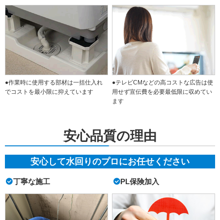
●作業時に使用する部材は一括仕入れ
●テレビCMなどの高コストな広告は使
でコストを最小限に抑えています
用せず宣伝費を必要最低限に収めてい
ます
安心品質の理由
安心して水回りのプロにお任せください
丁寧な施工
PL保険加入