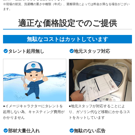
※現場の状況、洗濯機の重さや種類（年式）、運搬環境によっては料金が異なる場合がござい
ます。
適正な価格設定でのご提供
無駄なコストはカットしています
タレント起用無し
地元スタッフ対応
●イメージキャラクターにタレントを
●地元スタッフが対応することによ
起用しない為、キャスティング費用が
り、ガソリン代など移動にかかるコス
かかりません
トをカットしています
部材大量仕入れ
無駄のない広告