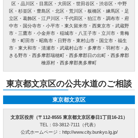
区
・
品川区
・
目黒区
・
大田区
・
世田谷区
・
渋谷区
・
中野
お問い合わせ方法：
メールフォーム
お問い合わせ電話番号：お客様（ご注文後）から問い合わせ等があった場合は、遅滞
区
・
杉並区
・
豊島区
・
北区
・
荒川区
・
板橋区
・
練馬区
・
足
なく電話番号の開示を行います。(お問い合わせの際、ご注文番号のご提示をお願いい
立区
・
葛飾区
・
江戸川区
・
千代田区
・
狛江市
・
調布市
・
府
たします。)
※以上の方針を改定することがあります。その場合、すべての改定は当ウェブページ
中市
・
国分寺市
・
小平市
・
東久留米市
・
西東京市
・
武蔵野
にて通知致します。
市
・
三鷹市
・
小金井市
・
稲城市
・
八王子市
・
立川市
・
青梅
ご利用規約
市
・
町田市
・
昭島市
・
日野市
・
東村山市
・
国立市
・
福生
①料金例は基本料金のみです。家電製品の年式や型式、部材や特殊工事が必要な場合
市
・
東大和市
・
清瀬市
・
武蔵村山市
・
多摩市
・
羽村市
・
あ
などは別途料金を申し受けます。
②作業にお伺いし、別途部材が必要となる場合は作業日程が変更する可能性がござい
きる野市
・
西多摩郡瑞穂町
・
西多摩郡日の出町
・
西多摩郡
ます。
檜原村
・
西多摩郡奥多摩町
③ご訪問予約後のご訪問前のキャンセルは、キャンセル料5,500円(税込)を申し受けま
す。※ご予約日の変更や延期の場合にはキャンセル料は発生致しません。但し、ご予
約日から2週間以内となります。
④ご訪問後のキャンセル及びご不在の場合は、キャンセル料5,500円(税込)及び出張費
東京都文京区の公共水道のご相談
を申し受けます。
⑤設置補償期間は、設置作業日から30日間となります。期間内の作業不備は無償対応
させて頂きます。但し、作業不備以外のトラブルは無償対応ができかねます。万が
一、トラブルが発生した場合には、担当作業員が原因究明を行いますが、作業不備に
東京都文京区
よるものでなかった場合や取付製品自体の故障の場合などは、点検費用5,500円(税込)
を申し受けます。
⑥荒天（大雨・大雪・強風など）の場合は、作業日を変更させていただく場合もござ
文京区役所（〒112-8555 東京都文京区春日1丁目16-21）
います。あらかじめご了承下さい。
⑦ご要望の作業内容や環境によってお下見をさせて頂く場合がございます。下見をさ
TEL：03-3812-7111（代表）
せて頂くにあたり下見料として5,500円(税込)を申し受けます。
公式ホームページ：http://www.city.bunkyo.lg.jp/
⑧下見当日に作業が出来ない場合は下見料金5,500円(税込)を申し受けます。また下見
にお伺いした作業員が承ることが出来ない作業内容と判断した場合も、5,500円(税込)