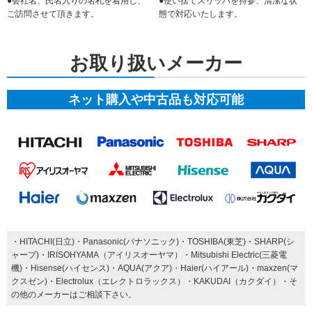
●会社名、氏名入りの名札を着用し、
●使い捨てスリッパを持参、清潔な状
ご訪問させて頂きます。
態で対応いたします。
お取り扱いメーカー
ネット購入や中古品も対応可能
・HITACHI(日立)・Panasonic(パナソニック)・TOSHIBA(東芝)・SHARP(シ
ャープ)・IRISOHYAMA（アイリスオーヤマ）・Mitsubishi Electric(三菱電
機)・Hisense(ハイセンス)・AQUA(アクア)・Haier(ハイアール)・maxzen(マ
クスゼン)・Electrolux（エレクトロラックス）・KAKUDAI（カクダイ）・そ
の他のメーカーはご相談下さい。