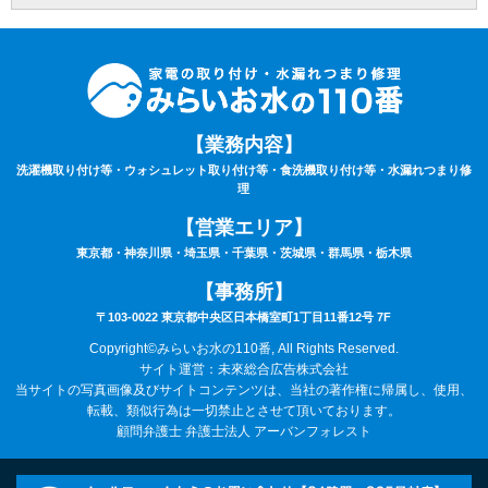
を申し受けます。
⑨サービスにあたり、お持ちの家電製品は故障していない（正常に動く）ことが条件
となります。
⑩作業時は動作確認を行いますので、ご自宅の電気が通電（コンセントまで電気が届
いている）状態でないと作業はお取り扱いできません。あらかじめご了承下さい。
⑪作業料・技術料・運搬料・処分料などは料金に含まれていません。
⑫9時00分～20時00分以外の出張をご希望の場合は特別出張料がかかります。
⑬作業車の駐車場のご用意が無い場合は、別途駐車料金がかかる場合がございます。
【業務内容】
⑭カスタマーハラスメントについて：当社は、サービスに関するお客様からのお問い
洗濯機取り付け等・ウォシュレット取り付け等・食洗機取り付け等・水漏れつまり修
合わせやご要望に対して誠意をもって対応するよう心がけております。それと同時
理
に、日々お客様にサポートを提供している従業員及び関係業者の尊厳と労働環境を守
ることも重視しています。
【営業エリア】
そのため、お客様のご要望を実現するための手段として、常識の範囲を逸脱する言動
や行為、社会通念上過剰な要求など、従業員及び、委託スタッフに対するハラスメン
東京都・神奈川県・埼玉県・千葉県・茨城県・群馬県・栃木県
トに該当する行為と判断した場合は、サービスなどの提供をお断りさせていただく場
合がございます。
【事務所】
また、これらの行為が悪質と判断される場合には、警察及び、顧問弁護士に相談のう
え、然るべき対応を取らせていただきます。ご理解とご協力の程、宜しくお願いいた
〒103-0022 東京都中央区日本橋室町1丁目11番12号 7F
します。
改訂日:令和8年6月1日
Copyright©みらいお水の110番, All Rights Reserved.
サイト運営：未來総合広告株式会社
当サイトの写真画像及びサイトコンテンツは、当社の著作権に帰属し、使用、
転載、類似行為は一切禁止とさせて頂いております。
顧問弁護士 弁護士法人 アーバンフォレスト