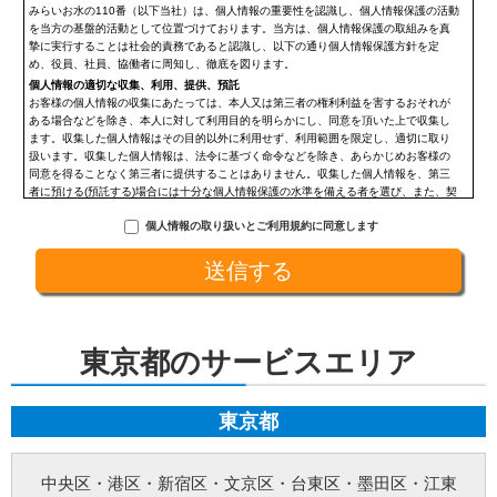
みらいお水の110番（以下当社）は、個人情報の重要性を認識し、個人情報保護の活動
を当方の基盤的活動として位置づけております。当方は、個人情報保護の取組みを真
摯に実行することは社会的責務であると認識し、以下の通り個人情報保護方針を定
め、役員、社員、協働者に周知し、徹底を図ります。
個人情報の適切な収集、利用、提供、預託
お客様の個人情報の収集にあたっては、本人又は第三者の権利利益を害するおそれが
ある場合などを除き、本人に対して利用目的を明らかにし、同意を頂いた上で収集し
ます。収集した個人情報はその目的以外に利用せず、利用範囲を限定し、適切に取り
扱います。収集した個人情報は、法令に基づく命令などを除き、あらかじめお客様の
同意を得ることなく第三者に提供することはありません。収集した個人情報を、第三
者に預ける(預託する)場合には十分な個人情報保護の水準を備える者を選び、また、契
約等によって保護水準を守るよう定めた上で、指導・管理を実施し、適切に取り扱い
個人情報の取り扱いとご利用規約に同意します
ます。
開示、訂正、利用停止等の求めに応じる手続
当社が保有する個人情報については、合理的な範囲で速やかに対応いたします。個人
情報の滅失、き損、漏えいおよび不正アクセスなどの予防ならびに是正。当方は、お
客様の個人情報を厳格に管理し、滅失、き損、漏えいや不正アクセスなどのあらゆる
危険性に対して予防策を実施します。適切な個人情報の取扱いと運用に関する具体的
ルールを定め、責任者を設けます。
東京都のサービスエリア
個人情報に関する法令およびその他の規範の遵守
当社の役員、社員、協働者は、個人情報保護や通信の秘密に関する法令やガイドライ
ンその他の関連規範を遵守します。当社は、社会が要請している個人情報保護が効果
的に実施されるよう、個人情報保護方針および社内規程類を継続して改善します。
東京都
個人情報の取扱いに関する問い合わせおよび相談窓口
当方所定の窓口にて、合理的な範囲で対応いたします。
[お問い合わせ先]
中央区
・
港区
・
新宿区
・
文京区
・
台東区
・
墨田区
・
江東
みらいお水の110番【未來総合広告株式会社】