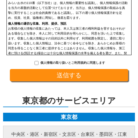
みらいお水の110番（以下当社）は、個人情報の重要性を認識し、個人情報保護の活動
を当方の基盤的活動として位置づけております。当方は、個人情報保護の取組みを真
摯に実行することは社会的責務であると認識し、以下の通り個人情報保護方針を定
め、役員、社員、協働者に周知し、徹底を図ります。
個人情報の適切な収集、利用、提供、預託
お客様の個人情報の収集にあたっては、本人又は第三者の権利利益を害するおそれが
ある場合などを除き、本人に対して利用目的を明らかにし、同意を頂いた上で収集し
ます。収集した個人情報はその目的以外に利用せず、利用範囲を限定し、適切に取り
扱います。収集した個人情報は、法令に基づく命令などを除き、あらかじめお客様の
同意を得ることなく第三者に提供することはありません。収集した個人情報を、第三
者に預ける(預託する)場合には十分な個人情報保護の水準を備える者を選び、また、契
約等によって保護水準を守るよう定めた上で、指導・管理を実施し、適切に取り扱い
個人情報の取り扱いとご利用規約に同意します
ます。
開示、訂正、利用停止等の求めに応じる手続
当社が保有する個人情報については、合理的な範囲で速やかに対応いたします。個人
情報の滅失、き損、漏えいおよび不正アクセスなどの予防ならびに是正。当方は、お
客様の個人情報を厳格に管理し、滅失、き損、漏えいや不正アクセスなどのあらゆる
危険性に対して予防策を実施します。適切な個人情報の取扱いと運用に関する具体的
ルールを定め、責任者を設けます。
東京都のサービスエリア
個人情報に関する法令およびその他の規範の遵守
当社の役員、社員、協働者は、個人情報保護や通信の秘密に関する法令やガイドライ
ンその他の関連規範を遵守します。当社は、社会が要請している個人情報保護が効果
的に実施されるよう、個人情報保護方針および社内規程類を継続して改善します。
東京都
個人情報の取扱いに関する問い合わせおよび相談窓口
当方所定の窓口にて、合理的な範囲で対応いたします。
[お問い合わせ先]
中央区
・
港区
・
新宿区
・
文京区
・
台東区
・
墨田区
・
江東
みらいお水の110番【未來総合広告株式会社】