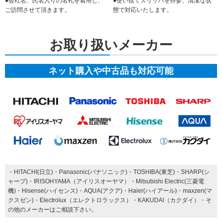
●会社名、氏名入りの名札を着用し、
●使い捨てスリッパを持参、清潔な状
ご訪問させて頂きます。
態で対応いたします。
お取り扱いメーカー
ネット購入や中古品も対応可能
・HITACHI(日立)・Panasonic(パナソニック)・TOSHIBA(東芝)・SHARP(シ
ャープ)・IRISOHYAMA（アイリスオーヤマ）・Mitsubishi Electric(三菱電
機)・Hisense(ハイセンス)・AQUA(アクア)・Haier(ハイアール)・maxzen(マ
クスゼン)・Electrolux（エレクトロラックス）・KAKUDAI（カクダイ）・そ
の他のメーカーはご相談下さい。