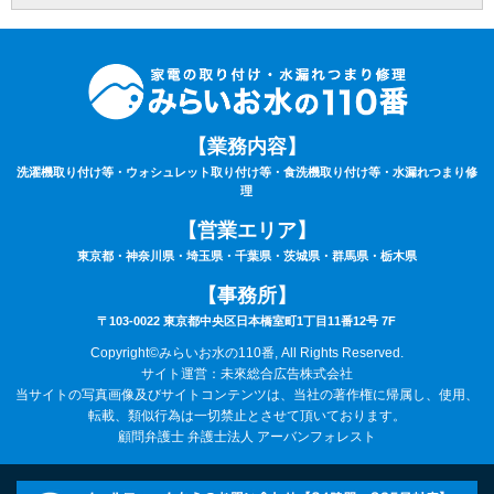
を申し受けます。
⑨サービスにあたり、お持ちの家電製品は故障していない（正常に動く）ことが条件
となります。
⑩作業時は動作確認を行いますので、ご自宅の電気が通電（コンセントまで電気が届
いている）状態でないと作業はお取り扱いできません。あらかじめご了承下さい。
⑪作業料・技術料・運搬料・処分料などは料金に含まれていません。
⑫9時00分～20時00分以外の出張をご希望の場合は特別出張料がかかります。
⑬作業車の駐車場のご用意が無い場合は、別途駐車料金がかかる場合がございます。
【業務内容】
⑭カスタマーハラスメントについて：当社は、サービスに関するお客様からのお問い
洗濯機取り付け等・ウォシュレット取り付け等・食洗機取り付け等・水漏れつまり修
合わせやご要望に対して誠意をもって対応するよう心がけております。それと同時
理
に、日々お客様にサポートを提供している従業員及び関係業者の尊厳と労働環境を守
ることも重視しています。
【営業エリア】
そのため、お客様のご要望を実現するための手段として、常識の範囲を逸脱する言動
や行為、社会通念上過剰な要求など、従業員及び、委託スタッフに対するハラスメン
東京都・神奈川県・埼玉県・千葉県・茨城県・群馬県・栃木県
トに該当する行為と判断した場合は、サービスなどの提供をお断りさせていただく場
合がございます。
【事務所】
また、これらの行為が悪質と判断される場合には、警察及び、顧問弁護士に相談のう
え、然るべき対応を取らせていただきます。ご理解とご協力の程、宜しくお願いいた
〒103-0022 東京都中央区日本橋室町1丁目11番12号 7F
します。
改訂日:令和8年6月1日
Copyright©みらいお水の110番, All Rights Reserved.
サイト運営：未來総合広告株式会社
当サイトの写真画像及びサイトコンテンツは、当社の著作権に帰属し、使用、
転載、類似行為は一切禁止とさせて頂いております。
顧問弁護士 弁護士法人 アーバンフォレスト