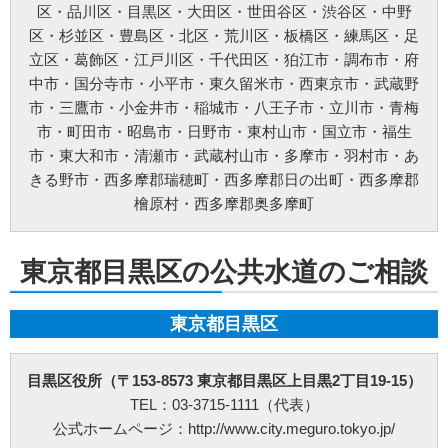
区
・
品川区
・
目黒区
・
大田区
・
世田谷区
・
渋谷区
・
中野
お問い合わせ方法：
メールフォーム
お問い合わせ電話番号：お客様（ご注文後）から問い合わせ等があった場合は、遅滞
区
・
杉並区
・
豊島区
・
北区
・
荒川区
・
板橋区
・
練馬区
・
足
なく電話番号の開示を行います。(お問い合わせの際、ご注文番号のご提示をお願いい
立区
・
葛飾区
・
江戸川区
・
千代田区
・
狛江市
・
調布市
・
府
たします。)
※以上の方針を改定することがあります。その場合、すべての改定は当ウェブページ
中市
・
国分寺市
・
小平市
・
東久留米市
・
西東京市
・
武蔵野
にて通知致します。
市
・
三鷹市
・
小金井市
・
稲城市
・
八王子市
・
立川市
・
青梅
ご利用規約
市
・
町田市
・
昭島市
・
日野市
・
東村山市
・
国立市
・
福生
①料金例は基本料金のみです。家電製品の年式や型式、部材や特殊工事が必要な場合
市
・
東大和市
・
清瀬市
・
武蔵村山市
・
多摩市
・
羽村市
・
あ
などは別途料金を申し受けます。
②作業にお伺いし、別途部材が必要となる場合は作業日程が変更する可能性がござい
きる野市
・
西多摩郡瑞穂町
・
西多摩郡日の出町
・
西多摩郡
ます。
檜原村
・
西多摩郡奥多摩町
③ご訪問予約後のご訪問前のキャンセルは、キャンセル料5,500円(税込)を申し受けま
す。※ご予約日の変更や延期の場合にはキャンセル料は発生致しません。但し、ご予
約日から2週間以内となります。
④ご訪問後のキャンセル及びご不在の場合は、キャンセル料5,500円(税込)及び出張費
東京都目黒区の公共水道のご相談
を申し受けます。
⑤設置補償期間は、設置作業日から30日間となります。期間内の作業不備は無償対応
させて頂きます。但し、作業不備以外のトラブルは無償対応ができかねます。万が
一、トラブルが発生した場合には、担当作業員が原因究明を行いますが、作業不備に
東京都目黒区
よるものでなかった場合や取付製品自体の故障の場合などは、点検費用5,500円(税込)
を申し受けます。
⑥荒天（大雨・大雪・強風など）の場合は、作業日を変更させていただく場合もござ
目黒区役所（〒153-8573 東京都目黒区上目黒2丁目19-15）
います。あらかじめご了承下さい。
⑦ご要望の作業内容や環境によってお下見をさせて頂く場合がございます。下見をさ
TEL：03-3715-1111（代表）
せて頂くにあたり下見料として5,500円(税込)を申し受けます。
公式ホームページ：http://www.city.meguro.tokyo.jp/
⑧下見当日に作業が出来ない場合は下見料金5,500円(税込)を申し受けます。また下見
にお伺いした作業員が承ることが出来ない作業内容と判断した場合も、5,500円(税込)