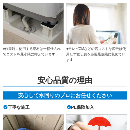
●作業時に使用する部材は一括仕入れ
●テレビCMなどの高コストな広告は使
でコストを最小限に抑えています
用せず宣伝費を必要最低限に収めてい
ます
安心品質の理由
安心して水回りのプロにお任せください
丁寧な施工
PL保険加入