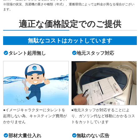
※現場の状況、洗濯機の重さや種類（年式）、運搬環境によっては料金が異なる場合がござい
ます。
適正な価格設定でのご提供
無駄なコストはカットしています
タレント起用無し
地元スタッフ対応
●イメージキャラクターにタレントを
●地元スタッフが対応することによ
起用しない為、キャスティング費用が
り、ガソリン代など移動にかかるコス
かかりません
トをカットしています
部材大量仕入れ
無駄のない広告