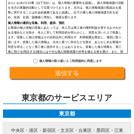
みらいお水の110番（以下当社）は、個人情報の重要性を認識し、個人情報保護の活動
を当方の基盤的活動として位置づけております。当方は、個人情報保護の取組みを真
摯に実行することは社会的責務であると認識し、以下の通り個人情報保護方針を定
め、役員、社員、協働者に周知し、徹底を図ります。
個人情報の適切な収集、利用、提供、預託
お客様の個人情報の収集にあたっては、本人又は第三者の権利利益を害するおそれが
ある場合などを除き、本人に対して利用目的を明らかにし、同意を頂いた上で収集し
ます。収集した個人情報はその目的以外に利用せず、利用範囲を限定し、適切に取り
扱います。収集した個人情報は、法令に基づく命令などを除き、あらかじめお客様の
同意を得ることなく第三者に提供することはありません。収集した個人情報を、第三
者に預ける(預託する)場合には十分な個人情報保護の水準を備える者を選び、また、契
約等によって保護水準を守るよう定めた上で、指導・管理を実施し、適切に取り扱い
個人情報の取り扱いとご利用規約に同意します
ます。
開示、訂正、利用停止等の求めに応じる手続
当社が保有する個人情報については、合理的な範囲で速やかに対応いたします。個人
情報の滅失、き損、漏えいおよび不正アクセスなどの予防ならびに是正。当方は、お
客様の個人情報を厳格に管理し、滅失、き損、漏えいや不正アクセスなどのあらゆる
危険性に対して予防策を実施します。適切な個人情報の取扱いと運用に関する具体的
ルールを定め、責任者を設けます。
東京都のサービスエリア
個人情報に関する法令およびその他の規範の遵守
当社の役員、社員、協働者は、個人情報保護や通信の秘密に関する法令やガイドライ
ンその他の関連規範を遵守します。当社は、社会が要請している個人情報保護が効果
的に実施されるよう、個人情報保護方針および社内規程類を継続して改善します。
東京都
個人情報の取扱いに関する問い合わせおよび相談窓口
当方所定の窓口にて、合理的な範囲で対応いたします。
[お問い合わせ先]
中央区
・
港区
・
新宿区
・
文京区
・
台東区
・
墨田区
・
江東
みらいお水の110番【未來総合広告株式会社】