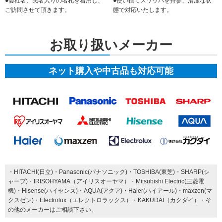
●会社名、氏名入りの名札を着用し、
●使い捨てスリッパを持参、清潔な状
ご訪問させて頂きます。
態で対応いたします。
お取り扱いメーカー
ネット購入や中古品も対応可能
・HITACHI(日立)・Panasonic(パナソニック)・TOSHIBA(東芝)・SHARP(シ
ャープ)・IRISOHYAMA（アイリスオーヤマ）・Mitsubishi Electric(三菱電
機)・Hisense(ハイセンス)・AQUA(アクア)・Haier(ハイアール)・maxzen(マ
クスゼン)・Electrolux（エレクトロラックス）・KAKUDAI（カクダイ）・そ
の他のメーカーはご相談下さい。