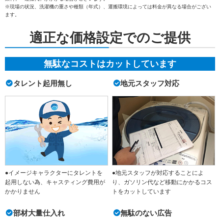
※現場の状況、洗濯機の重さや種類（年式）、運搬環境によっては料金が異なる場合がござい
ます。
適正な価格設定でのご提供
無駄なコストはカットしています
タレント起用無し
地元スタッフ対応
●イメージキャラクターにタレントを
●地元スタッフが対応することによ
起用しない為、キャスティング費用が
り、ガソリン代など移動にかかるコス
かかりません
トをカットしています
部材大量仕入れ
無駄のない広告