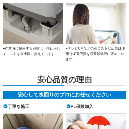
●作業時に使用する部材は一括仕入れ
●テレビCMなどの高コストな広告は使
でコストを最小限に抑えています
用せず宣伝費を必要最低限に収めてい
ます
安心品質の理由
安心して水回りのプロにお任せください
丁寧な施工
PL保険加入