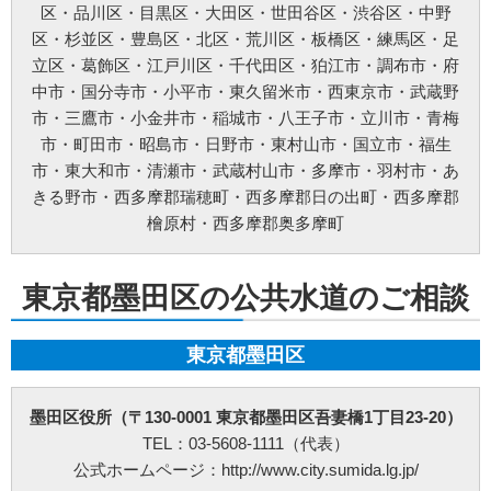
区
・
品川区
・
目黒区
・
大田区
・
世田谷区
・
渋谷区
・
中野
お問い合わせ方法：
メールフォーム
お問い合わせ電話番号：お客様（ご注文後）から問い合わせ等があった場合は、遅滞
区
・
杉並区
・
豊島区
・
北区
・
荒川区
・
板橋区
・
練馬区
・
足
なく電話番号の開示を行います。(お問い合わせの際、ご注文番号のご提示をお願いい
立区
・
葛飾区
・
江戸川区
・
千代田区
・
狛江市
・
調布市
・
府
たします。)
※以上の方針を改定することがあります。その場合、すべての改定は当ウェブページ
中市
・
国分寺市
・
小平市
・
東久留米市
・
西東京市
・
武蔵野
にて通知致します。
市
・
三鷹市
・
小金井市
・
稲城市
・
八王子市
・
立川市
・
青梅
ご利用規約
市
・
町田市
・
昭島市
・
日野市
・
東村山市
・
国立市
・
福生
①料金例は基本料金のみです。家電製品の年式や型式、部材や特殊工事が必要な場合
市
・
東大和市
・
清瀬市
・
武蔵村山市
・
多摩市
・
羽村市
・
あ
などは別途料金を申し受けます。
②作業にお伺いし、別途部材が必要となる場合は作業日程が変更する可能性がござい
きる野市
・
西多摩郡瑞穂町
・
西多摩郡日の出町
・
西多摩郡
ます。
檜原村
・
西多摩郡奥多摩町
③ご訪問予約後のご訪問前のキャンセルは、キャンセル料5,500円(税込)を申し受けま
す。※ご予約日の変更や延期の場合にはキャンセル料は発生致しません。但し、ご予
約日から2週間以内となります。
④ご訪問後のキャンセル及びご不在の場合は、キャンセル料5,500円(税込)及び出張費
東京都墨田区の公共水道のご相談
を申し受けます。
⑤設置補償期間は、設置作業日から30日間となります。期間内の作業不備は無償対応
させて頂きます。但し、作業不備以外のトラブルは無償対応ができかねます。万が
一、トラブルが発生した場合には、担当作業員が原因究明を行いますが、作業不備に
東京都墨田区
よるものでなかった場合や取付製品自体の故障の場合などは、点検費用5,500円(税込)
を申し受けます。
⑥荒天（大雨・大雪・強風など）の場合は、作業日を変更させていただく場合もござ
墨田区役所（〒130-0001 東京都墨田区吾妻橋1丁目23-20）
います。あらかじめご了承下さい。
⑦ご要望の作業内容や環境によってお下見をさせて頂く場合がございます。下見をさ
TEL：03-5608-1111（代表）
せて頂くにあたり下見料として5,500円(税込)を申し受けます。
公式ホームページ：http://www.city.sumida.lg.jp/
⑧下見当日に作業が出来ない場合は下見料金5,500円(税込)を申し受けます。また下見
にお伺いした作業員が承ることが出来ない作業内容と判断した場合も、5,500円(税込)