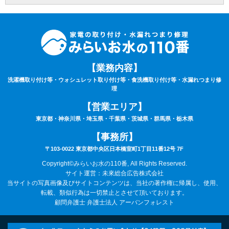
を申し受けます。
⑨サービスにあたり、お持ちの家電製品は故障していない（正常に動く）ことが条件
となります。
⑩作業時は動作確認を行いますので、ご自宅の電気が通電（コンセントまで電気が届
いている）状態でないと作業はお取り扱いできません。あらかじめご了承下さい。
⑪作業料・技術料・運搬料・処分料などは料金に含まれていません。
⑫9時00分～20時00分以外の出張をご希望の場合は特別出張料がかかります。
⑬作業車の駐車場のご用意が無い場合は、別途駐車料金がかかる場合がございます。
【業務内容】
⑭カスタマーハラスメントについて：当社は、サービスに関するお客様からのお問い
洗濯機取り付け等・ウォシュレット取り付け等・食洗機取り付け等・水漏れつまり修
合わせやご要望に対して誠意をもって対応するよう心がけております。それと同時
理
に、日々お客様にサポートを提供している従業員及び関係業者の尊厳と労働環境を守
ることも重視しています。
【営業エリア】
そのため、お客様のご要望を実現するための手段として、常識の範囲を逸脱する言動
や行為、社会通念上過剰な要求など、従業員及び、委託スタッフに対するハラスメン
東京都・神奈川県・埼玉県・千葉県・茨城県・群馬県・栃木県
トに該当する行為と判断した場合は、サービスなどの提供をお断りさせていただく場
合がございます。
【事務所】
また、これらの行為が悪質と判断される場合には、警察及び、顧問弁護士に相談のう
え、然るべき対応を取らせていただきます。ご理解とご協力の程、宜しくお願いいた
〒103-0022 東京都中央区日本橋室町1丁目11番12号 7F
します。
改訂日:令和8年6月1日
Copyright©みらいお水の110番, All Rights Reserved.
サイト運営：未來総合広告株式会社
当サイトの写真画像及びサイトコンテンツは、当社の著作権に帰属し、使用、
転載、類似行為は一切禁止とさせて頂いております。
顧問弁護士 弁護士法人 アーバンフォレスト