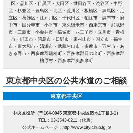
区
・
品川区
・
目黒区
・
大田区
・
世田谷区
・
渋谷区
・
中野
お問い合わせ方法：
メールフォーム
お問い合わせ電話番号：お客様（ご注文後）から問い合わせ等があった場合は、遅滞
区
・
杉並区
・
豊島区
・
北区
・
荒川区
・
板橋区
・
練馬区
・
足
なく電話番号の開示を行います。(お問い合わせの際、ご注文番号のご提示をお願いい
立区
・
葛飾区
・
江戸川区
・
千代田区
・
狛江市
・
調布市
・
府
たします。)
※以上の方針を改定することがあります。その場合、すべての改定は当ウェブページ
中市
・
国分寺市
・
小平市
・
東久留米市
・
西東京市
・
武蔵野
にて通知致します。
市
・
三鷹市
・
小金井市
・
稲城市
・
八王子市
・
立川市
・
青梅
ご利用規約
市
・
町田市
・
昭島市
・
日野市
・
東村山市
・
国立市
・
福生
①料金例は基本料金のみです。家電製品の年式や型式、部材や特殊工事が必要な場合
市
・
東大和市
・
清瀬市
・
武蔵村山市
・
多摩市
・
羽村市
・
あ
などは別途料金を申し受けます。
②作業にお伺いし、別途部材が必要となる場合は作業日程が変更する可能性がござい
きる野市
・
西多摩郡瑞穂町
・
西多摩郡日の出町
・
西多摩郡
ます。
檜原村
・
西多摩郡奥多摩町
③ご訪問予約後のご訪問前のキャンセルは、キャンセル料5,500円(税込)を申し受けま
す。※ご予約日の変更や延期の場合にはキャンセル料は発生致しません。但し、ご予
約日から2週間以内となります。
④ご訪問後のキャンセル及びご不在の場合は、キャンセル料5,500円(税込)及び出張費
東京都中央区の公共水道のご相談
を申し受けます。
⑤設置補償期間は、設置作業日から30日間となります。期間内の作業不備は無償対応
させて頂きます。但し、作業不備以外のトラブルは無償対応ができかねます。万が
一、トラブルが発生した場合には、担当作業員が原因究明を行いますが、作業不備に
東京都中央区
よるものでなかった場合や取付製品自体の故障の場合などは、点検費用5,500円(税込)
を申し受けます。
⑥荒天（大雨・大雪・強風など）の場合は、作業日を変更させていただく場合もござ
中央区役所（〒104-0045 東京都中央区築地1丁目1-1）
います。あらかじめご了承下さい。
⑦ご要望の作業内容や環境によってお下見をさせて頂く場合がございます。下見をさ
TEL：03-3543-0211（代表）
せて頂くにあたり下見料として5,500円(税込)を申し受けます。
公式ホームページ：http://www.city.chuo.lg.jp/
⑧下見当日に作業が出来ない場合は下見料金5,500円(税込)を申し受けます。また下見
にお伺いした作業員が承ることが出来ない作業内容と判断した場合も、5,500円(税込)