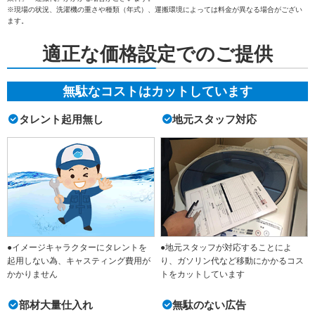
※現場の状況、洗濯機の重さや種類（年式）、運搬環境によっては料金が異なる場合がござい
ます。
適正な価格設定でのご提供
無駄なコストはカットしています
タレント起用無し
地元スタッフ対応
●イメージキャラクターにタレントを
●地元スタッフが対応することによ
起用しない為、キャスティング費用が
り、ガソリン代など移動にかかるコス
かかりません
トをカットしています
部材大量仕入れ
無駄のない広告