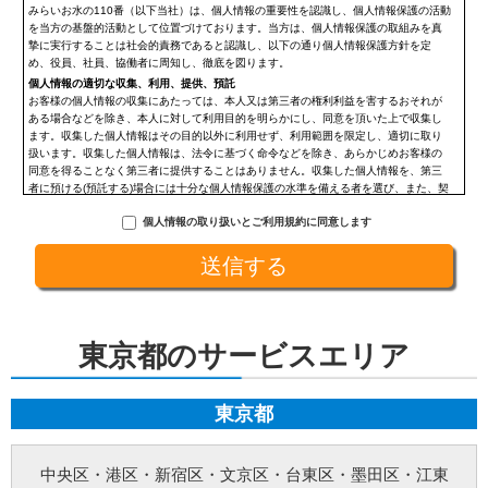
みらいお水の110番（以下当社）は、個人情報の重要性を認識し、個人情報保護の活動
を当方の基盤的活動として位置づけております。当方は、個人情報保護の取組みを真
摯に実行することは社会的責務であると認識し、以下の通り個人情報保護方針を定
め、役員、社員、協働者に周知し、徹底を図ります。
個人情報の適切な収集、利用、提供、預託
お客様の個人情報の収集にあたっては、本人又は第三者の権利利益を害するおそれが
ある場合などを除き、本人に対して利用目的を明らかにし、同意を頂いた上で収集し
ます。収集した個人情報はその目的以外に利用せず、利用範囲を限定し、適切に取り
扱います。収集した個人情報は、法令に基づく命令などを除き、あらかじめお客様の
同意を得ることなく第三者に提供することはありません。収集した個人情報を、第三
者に預ける(預託する)場合には十分な個人情報保護の水準を備える者を選び、また、契
約等によって保護水準を守るよう定めた上で、指導・管理を実施し、適切に取り扱い
個人情報の取り扱いとご利用規約に同意します
ます。
開示、訂正、利用停止等の求めに応じる手続
当社が保有する個人情報については、合理的な範囲で速やかに対応いたします。個人
情報の滅失、き損、漏えいおよび不正アクセスなどの予防ならびに是正。当方は、お
客様の個人情報を厳格に管理し、滅失、き損、漏えいや不正アクセスなどのあらゆる
危険性に対して予防策を実施します。適切な個人情報の取扱いと運用に関する具体的
ルールを定め、責任者を設けます。
東京都のサービスエリア
個人情報に関する法令およびその他の規範の遵守
当社の役員、社員、協働者は、個人情報保護や通信の秘密に関する法令やガイドライ
ンその他の関連規範を遵守します。当社は、社会が要請している個人情報保護が効果
的に実施されるよう、個人情報保護方針および社内規程類を継続して改善します。
東京都
個人情報の取扱いに関する問い合わせおよび相談窓口
当方所定の窓口にて、合理的な範囲で対応いたします。
[お問い合わせ先]
中央区
・
港区
・
新宿区
・
文京区
・
台東区
・
墨田区
・
江東
みらいお水の110番【未來総合広告株式会社】