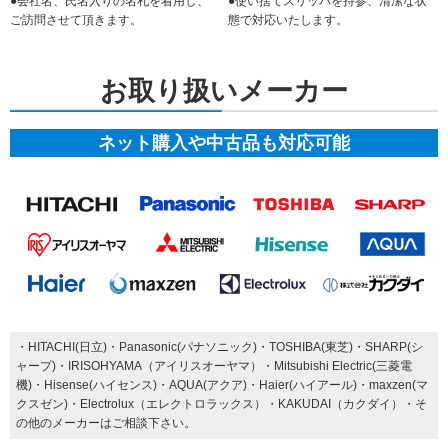
●会社名、氏名入りの名札を着用し、
●使い捨てスリッパを持参、清潔な状
ご訪問させて頂きます。
態で対応いたします。
お取り扱いメーカー
ネット購入や中古品も対応可能
・HITACHI(日立)・Panasonic(パナソニック)・TOSHIBA(東芝)・SHARP(シ
ャープ)・IRISOHYAMA（アイリスオーヤマ）・Mitsubishi Electric(三菱電
機)・Hisense(ハイセンス)・AQUA(アクア)・Haier(ハイアール)・maxzen(マ
クスゼン)・Electrolux（エレクトロラックス）・KAKUDAI（カクダイ）・そ
の他のメーカーはご相談下さい。