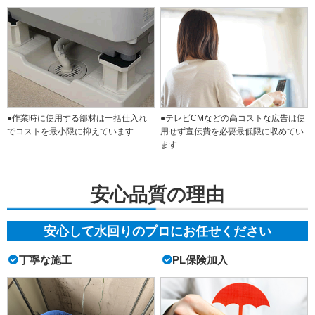
●作業時に使用する部材は一括仕入れ
●テレビCMなどの高コストな広告は使
でコストを最小限に抑えています
用せず宣伝費を必要最低限に収めてい
ます
安心品質の理由
安心して水回りのプロにお任せください
丁寧な施工
PL保険加入