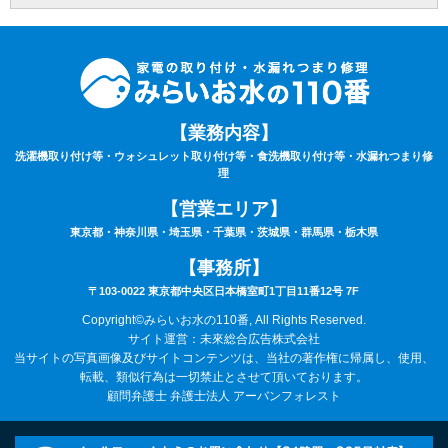
を申し受けます。
⑨サービスにあたり、お持ちの家電製品は故障していない（正常に動く）ことが条件
となります。
⑩作業時は動作確認を行いますので、ご自宅の電気が通電（コンセントまで電気が届
いている）状態でないと作業はお取り扱いできません。あらかじめご了承下さい。
⑪作業料・技術料・運搬料・処分料などは料金に含まれていません。
⑫9時00分～20時00分以外の出張をご希望の場合は特別出張料がかかります。
⑬作業車の駐車場のご用意が無い場合は、別途駐車料金がかかる場合がございます。
【業務内容】
⑭カスタマーハラスメントについて：当社は、サービスに関するお客様からのお問い
洗濯機取り付け等・ウォシュレット取り付け等・食洗機取り付け等・水漏れつまり修
合わせやご要望に対して誠意をもって対応するよう心がけております。それと同時
理
に、日々お客様にサポートを提供している従業員及び関係業者の尊厳と労働環境を守
ることも重視しています。
【営業エリア】
そのため、お客様のご要望を実現するための手段として、常識の範囲を逸脱する言動
や行為、社会通念上過剰な要求など、従業員及び、委託スタッフに対するハラスメン
東京都・神奈川県・埼玉県・千葉県・茨城県・群馬県・栃木県
トに該当する行為と判断した場合は、サービスなどの提供をお断りさせていただく場
合がございます。
【事務所】
また、これらの行為が悪質と判断される場合には、警察及び、顧問弁護士に相談のう
え、然るべき対応を取らせていただきます。ご理解とご協力の程、宜しくお願いいた
〒103-0022 東京都中央区日本橋室町1丁目11番12号 7F
します。
改訂日:令和8年6月1日
Copyright©みらいお水の110番, All Rights Reserved.
サイト運営：未來総合広告株式会社
当サイトの写真画像及びサイトコンテンツは、当社の著作権に帰属し、使用、
転載、類似行為は一切禁止とさせて頂いております。
顧問弁護士 弁護士法人 アーバンフォレスト