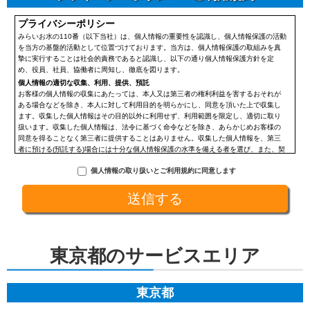
プライバシーポリシー
みらいお水の110番（以下当社）は、個人情報の重要性を認識し、個人情報保護の活動
を当方の基盤的活動として位置づけております。当方は、個人情報保護の取組みを真
摯に実行することは社会的責務であると認識し、以下の通り個人情報保護方針を定
め、役員、社員、協働者に周知し、徹底を図ります。
個人情報の適切な収集、利用、提供、預託
お客様の個人情報の収集にあたっては、本人又は第三者の権利利益を害するおそれが
ある場合などを除き、本人に対して利用目的を明らかにし、同意を頂いた上で収集し
ます。収集した個人情報はその目的以外に利用せず、利用範囲を限定し、適切に取り
扱います。収集した個人情報は、法令に基づく命令などを除き、あらかじめお客様の
同意を得ることなく第三者に提供することはありません。収集した個人情報を、第三
者に預ける(預託する)場合には十分な個人情報保護の水準を備える者を選び、また、契
約等によって保護水準を守るよう定めた上で、指導・管理を実施し、適切に取り扱い
個人情報の取り扱いとご利用規約に同意します
ます。
開示、訂正、利用停止等の求めに応じる手続
当社が保有する個人情報については、合理的な範囲で速やかに対応いたします。個人
情報の滅失、き損、漏えいおよび不正アクセスなどの予防ならびに是正。当方は、お
客様の個人情報を厳格に管理し、滅失、き損、漏えいや不正アクセスなどのあらゆる
危険性に対して予防策を実施します。適切な個人情報の取扱いと運用に関する具体的
ルールを定め、責任者を設けます。
東京都のサービスエリア
個人情報に関する法令およびその他の規範の遵守
当社の役員、社員、協働者は、個人情報保護や通信の秘密に関する法令やガイドライ
ンその他の関連規範を遵守します。当社は、社会が要請している個人情報保護が効果
的に実施されるよう、個人情報保護方針および社内規程類を継続して改善します。
東京都
個人情報の取扱いに関する問い合わせおよび相談窓口