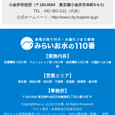
せて頂くにあたり下見料として5,500円(税込)を申し受けます。
小金井市役所（〒184-8504 東京都小金井市本町6-6-3）
⑧下見当日に作業が出来ない場合は下見料金5,500円(税込)を申し受けます。また下見
TEL：042-383-1111（代表）
にお伺いした作業員が承ることが出来ない作業内容と判断した場合も、5,500円(税込)
を申し受けます。
公式ホームページ：http://www.city.koganei.lg.jp/
⑨サービスにあたり、お持ちの家電製品は故障していない（正常に動く）ことが条件
となります。
⑩作業時は動作確認を行いますので、ご自宅の電気が通電（コンセントまで電気が届
いている）状態でないと作業はお取り扱いできません。あらかじめご了承下さい。
⑪作業料・技術料・運搬料・処分料などは料金に含まれていません。
⑫9時00分～20時00分以外の出張をご希望の場合は特別出張料がかかります。
⑬作業車の駐車場のご用意が無い場合は、別途駐車料金がかかる場合がございます。
⑭カスタマーハラスメントについて：当社は、サービスに関するお客様からのお問い
合わせやご要望に対して誠意をもって対応するよう心がけております。それと同時
【業務内容】
に、日々お客様にサポートを提供している従業員及び関係業者の尊厳と労働環境を守
ることも重視しています。
洗濯機取り付け等・ウォシュレット取り付け等・食洗機取り付け等・水漏れつまり修
そのため、お客様のご要望を実現するための手段として、常識の範囲を逸脱する言動
理
や行為、社会通念上過剰な要求など、従業員及び、委託スタッフに対するハラスメン
トに該当する行為と判断した場合は、サービスなどの提供をお断りさせていただく場
【営業エリア】
合がございます。
また、これらの行為が悪質と判断される場合には、警察及び、顧問弁護士に相談のう
東京都・神奈川県・埼玉県・千葉県・茨城県・群馬県・栃木県
え、然るべき対応を取らせていただきます。ご理解とご協力の程、宜しくお願いいた
します。
【事務所】
改訂日:令和8年6月1日
〒103-0022 東京都中央区日本橋室町1丁目11番12号 7F
Copyright©みらいお水の110番, All Rights Reserved.
サイト運営：未來総合広告株式会社
当サイトの写真画像及びサイトコンテンツは、当社の著作権に帰属し、使用、