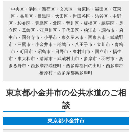
当方所定の窓口にて、合理的な範囲で対応いたします。
[お問い合わせ先]
中央区
・
港区
・
新宿区
・
文京区
・
台東区
・
墨田区
・
江東
みらいお水の110番【未來総合広告株式会社】
区
・
品川区
・
目黒区
・
大田区
・
世田谷区
・
渋谷区
・
中野
お問い合わせ方法：
メールフォーム
お問い合わせ電話番号：お客様（ご注文後）から問い合わせ等があった場合は、遅滞
区
・
杉並区
・
豊島区
・
北区
・
荒川区
・
板橋区
・
練馬区
・
足
なく電話番号の開示を行います。(お問い合わせの際、ご注文番号のご提示をお願いい
立区
・
葛飾区
・
江戸川区
・
千代田区
・
狛江市
・
調布市
・
府
たします。)
※以上の方針を改定することがあります。その場合、すべての改定は当ウェブページ
中市
・
国分寺市
・
小平市
・
東久留米市
・
西東京市
・
武蔵野
にて通知致します。
市
・
三鷹市
・
小金井市
・
稲城市
・
八王子市
・
立川市
・
青梅
ご利用規約
市
・
町田市
・
昭島市
・
日野市
・
東村山市
・
国立市
・
福生
①料金例は基本料金のみです。家電製品の年式や型式、部材や特殊工事が必要な場合
市
・
東大和市
・
清瀬市
・
武蔵村山市
・
多摩市
・
羽村市
・
あ
などは別途料金を申し受けます。
②作業にお伺いし、別途部材が必要となる場合は作業日程が変更する可能性がござい
きる野市
・
西多摩郡瑞穂町
・
西多摩郡日の出町
・
西多摩郡
ます。
檜原村
・
西多摩郡奥多摩町
③ご訪問予約後のご訪問前のキャンセルは、キャンセル料5,500円(税込)を申し受けま
す。※ご予約日の変更や延期の場合にはキャンセル料は発生致しません。但し、ご予
約日から2週間以内となります。
④ご訪問後のキャンセル及びご不在の場合は、キャンセル料5,500円(税込)及び出張費
東京都小金井市の公共水道のご相
を申し受けます。
⑤設置補償期間は、設置作業日から30日間となります。期間内の作業不備は無償対応
させて頂きます。但し、作業不備以外のトラブルは無償対応ができかねます。万が
談
一、トラブルが発生した場合には、担当作業員が原因究明を行いますが、作業不備に
よるものでなかった場合や取付製品自体の故障の場合などは、点検費用5,500円(税込)
を申し受けます。
東京都小金井市
⑥荒天（大雨・大雪・強風など）の場合は、作業日を変更させていただく場合もござ
います。あらかじめご了承下さい。
⑦ご要望の作業内容や環境によってお下見をさせて頂く場合がございます。下見をさ