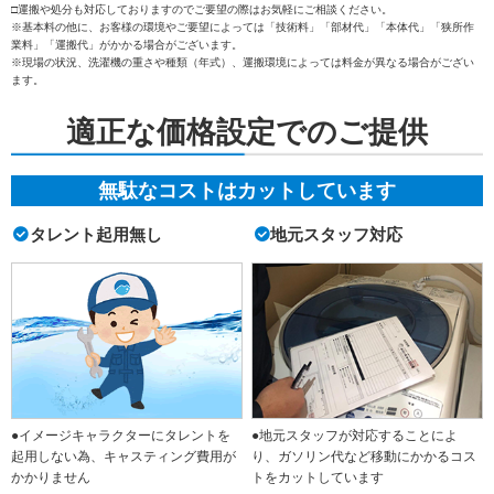
□運搬や処分も対応しておりますのでご要望の際はお気軽にご相談ください。
※基本料の他に、お客様の環境やご要望によっては「技術料」「部材代」「本体代」「狭所作
業料」「運搬代」がかかる場合がございます。
※現場の状況、洗濯機の重さや種類（年式）、運搬環境によっては料金が異なる場合がござい
ます。
適正な価格設定でのご提供
無駄なコストはカットしています
タレント起用無し
地元スタッフ対応
●イメージキャラクターにタレントを
●地元スタッフが対応することによ
起用しない為、キャスティング費用が
り、ガソリン代など移動にかかるコス
かかりません
トをカットしています