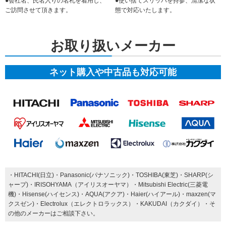
●会社名、氏名入りの名札を着用し、
●使い捨てスリッパを持参、清潔な状
ご訪問させて頂きます。
態で対応いたします。
お取り扱いメーカー
ネット購入や中古品も対応可能
・HITACHI(日立)・Panasonic(パナソニック)・TOSHIBA(東芝)・SHARP(シ
ャープ)・IRISOHYAMA（アイリスオーヤマ）・Mitsubishi Electric(三菱電
機)・Hisense(ハイセンス)・AQUA(アクア)・Haier(ハイアール)・maxzen(マ
クスゼン)・Electrolux（エレクトロラックス）・KAKUDAI（カクダイ）・そ
の他のメーカーはご相談下さい。