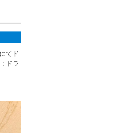
島にてド
業：ドラ