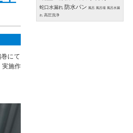
防水パン
蛇口水漏れ
風呂
風呂場
風呂水漏
高圧洗浄
れ
鶴巻にて
 実施作