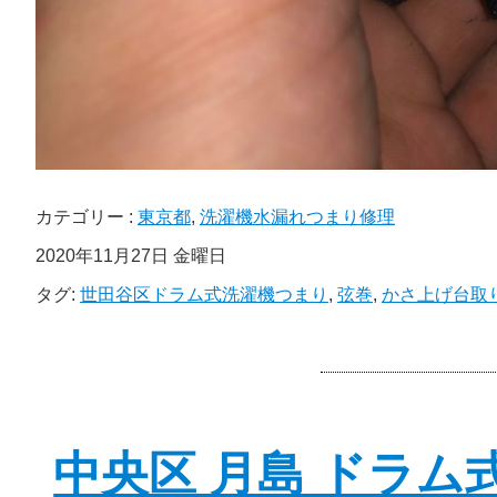
カテゴリー :
東京都
,
洗濯機水漏れつまり修理
2020年11月27日 金曜日
タグ:
世田谷区ドラム式洗濯機つまり
,
弦巻
,
かさ上げ台取
中央区 月島 ドラム