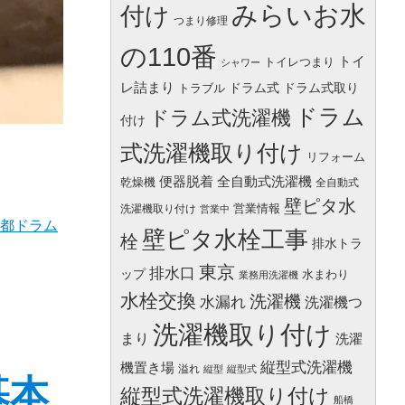
みらいお水
付け
つまり修理
の110番
トイ
トイレつまり
シャワー
レ詰まり
ドラム式
ドラム式取り
トラブル
ドラム
ドラム式洗濯機
付け
式洗濯機取り付け
リフォーム
便器脱着
全自動式洗濯機
乾燥機
全自動式
壁ピタ水
営業情報
洗濯機取り付け
営業中
都ドラム
壁ピタ水栓工事
栓
排水トラ
東京
排水口
ップ
水まわり
業務用洗濯機
水栓交換
洗濯機
水漏れ
洗濯機つ
洗濯機取り付け
まり
洗濯
縦型式洗濯機
機置き場
溢れ
縦型
縦型式
基本
縦型式洗濯機取り付け
船橋