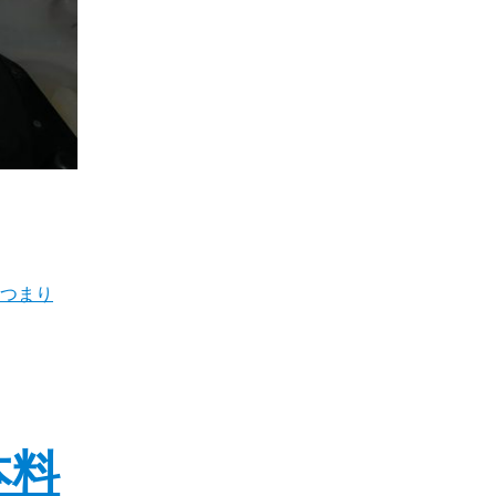
つまり
本料