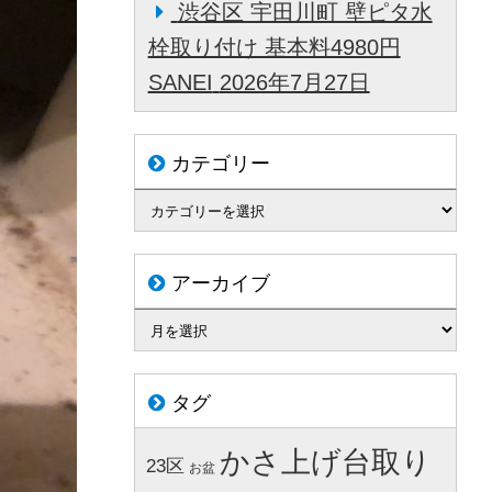
渋谷区 宇田川町 壁ピタ水
栓取り付け 基本料4980円
SANEI
2026年7月27日
カテゴリー
アーカイブ
タグ
かさ上げ台取り
23区
お盆