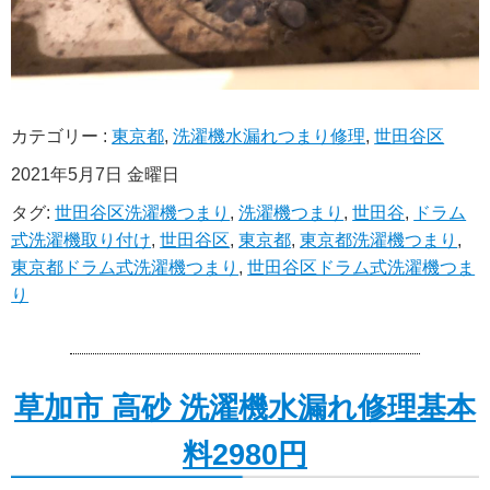
カテゴリー :
東京都
,
洗濯機水漏れつまり修理
,
世田谷区
2021年5月7日 金曜日
タグ:
世田谷区洗濯機つまり
,
洗濯機つまり
,
世田谷
,
ドラム
式洗濯機取り付け
,
世田谷区
,
東京都
,
東京都洗濯機つまり
,
東京都ドラム式洗濯機つまり
,
世田谷区ドラム式洗濯機つま
り
草加市 高砂 洗濯機水漏れ修理基本
料2980円