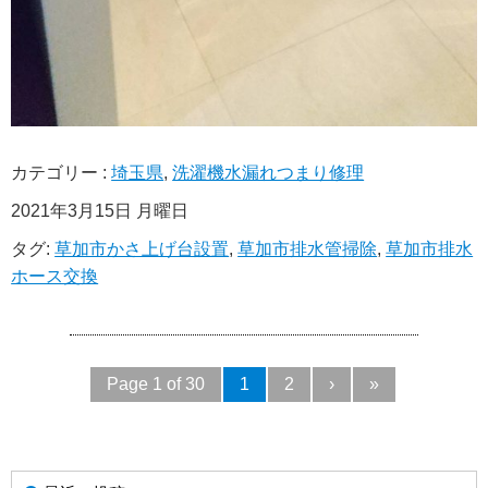
カテゴリー :
埼玉県
,
洗濯機水漏れつまり修理
2021年3月15日 月曜日
タグ:
草加市かさ上げ台設置
,
草加市排水管掃除
,
草加市排水
ホース交換
Page 1 of 30
1
2
›
»