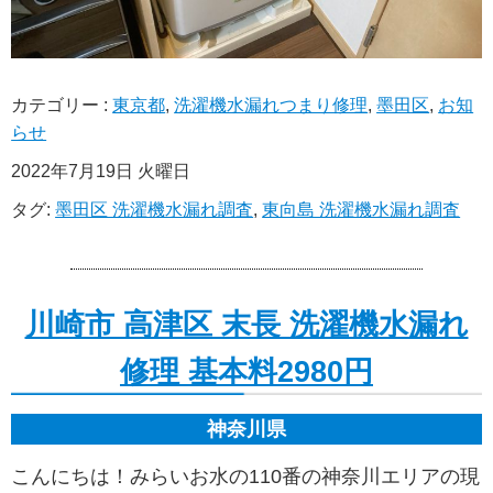
カテゴリー :
東京都
,
洗濯機水漏れつまり修理
,
墨田区
,
お知
らせ
2022年7月19日 火曜日
タグ:
墨田区 洗濯機水漏れ調査
,
東向島 洗濯機水漏れ調査
川崎市 高津区 末長 洗濯機水漏れ
修理 基本料2980円
神奈川県
こんにちは！みらいお水の110番の神奈川エリアの現