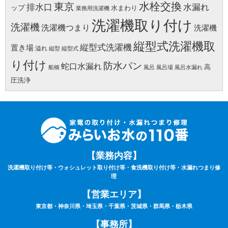
水栓交換
東京
水漏れ
排水口
ップ
水まわり
業務用洗濯機
洗濯機取り付け
洗濯機
洗濯機つまり
洗濯機
縦型式洗濯機取
縦型式洗濯機
置き場
溢れ
縦型
縦型式
り付け
防水パン
蛇口水漏れ
高
船橋
風呂
風呂場
風呂水漏れ
圧洗浄
【業務内容】
洗濯機取り付け等・ウォシュレット取り付け等・食洗機取り付け等・水漏れつまり修
理
【営業エリア】
東京都・神奈川県・埼玉県・千葉県・茨城県・群馬県・栃木県
【事務所】