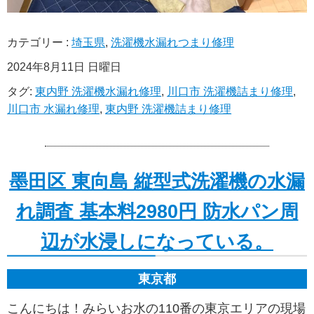
カテゴリー :
埼玉県
,
洗濯機水漏れつまり修理
2024年8月11日 日曜日
タグ:
東内野 洗濯機水漏れ修理
,
川口市 洗濯機詰まり修理
,
川口市 水漏れ修理
,
東内野 洗濯機詰まり修理
墨田区 東向島 縦型式洗濯機の水漏
れ調査 基本料2980円 防水パン周
辺が水浸しになっている。
東京都
こんにちは！みらいお水の110番の東京エリアの現場