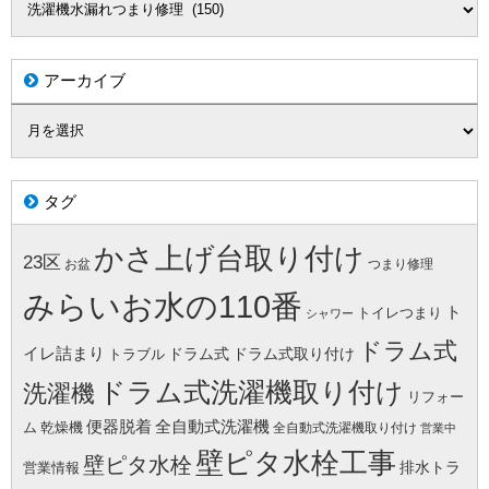
アーカイブ
タグ
かさ上げ台取り付け
23区
お盆
つまり修理
みらいお水の110番
ト
トイレつまり
シャワー
ドラム式
イレ詰まり
ドラム式
ドラム式取り付け
トラブル
ドラム式洗濯機取り付け
洗濯機
リフォー
便器脱着
全自動式洗濯機
ム
乾燥機
全自動式洗濯機取り付け
営業中
壁ピタ水栓工事
壁ピタ水栓
排水トラ
営業情報