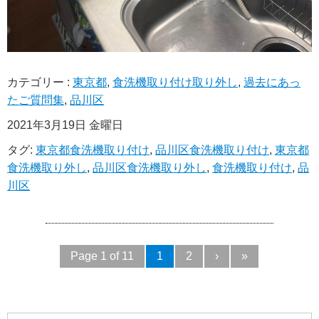
カテゴリー :
東京都
,
食洗機取り付け取り外し
,
過去にあっ
たご質問集
,
品川区
2021年3月19日 金曜日
タグ:
東京都食洗機取り付け
,
品川区食洗機取り付け
,
東京都
食洗機取り外し
,
品川区食洗機取り外し
,
食洗機取り付け
,
品
川区
Page 1 of 11
1
2
›
»