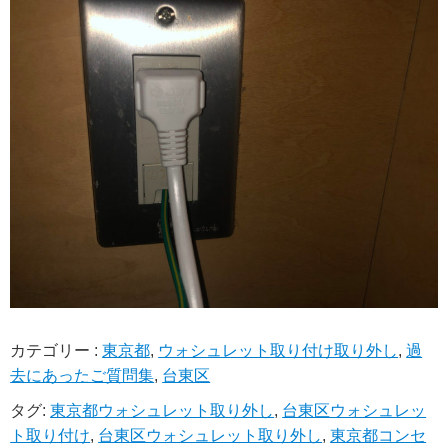
カテゴリー :
東京都
,
ウォシュレット取り付け取り外し
,
過
去にあったご質問集
,
台東区
タグ:
東京都ウォシュレット取り外し
,
台東区ウォシュレッ
ト取り付け
,
台東区ウォシュレット取り外し
,
東京都コンセ