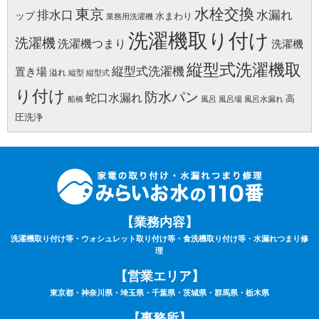
水栓交換
東京
水漏れ
排水口
ップ
水まわり
業務用洗濯機
洗濯機取り付け
洗濯機
洗濯機つまり
洗濯機
縦型式洗濯機取
縦型式洗濯機
置き場
溢れ
縦型
縦型式
り付け
防水パン
蛇口水漏れ
高
船橋
風呂
風呂場
風呂水漏れ
圧洗浄
【業務内容】
洗濯機取り付け等・ウォシュレット取り付け等・食洗機取り付け等・水漏れつまり修
理
【営業エリア】
東京都・神奈川県・埼玉県・千葉県・茨城県・群馬県・栃木県
【事務所】