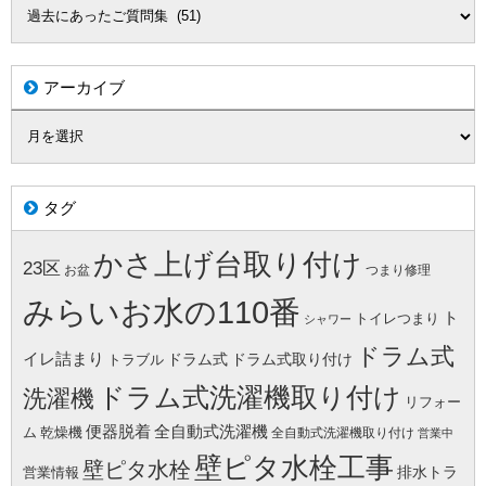
アーカイブ
タグ
かさ上げ台取り付け
23区
お盆
つまり修理
みらいお水の110番
ト
トイレつまり
シャワー
ドラム式
イレ詰まり
ドラム式
ドラム式取り付け
トラブル
ドラム式洗濯機取り付け
洗濯機
リフォー
便器脱着
全自動式洗濯機
ム
乾燥機
全自動式洗濯機取り付け
営業中
壁ピタ水栓工事
壁ピタ水栓
排水トラ
営業情報