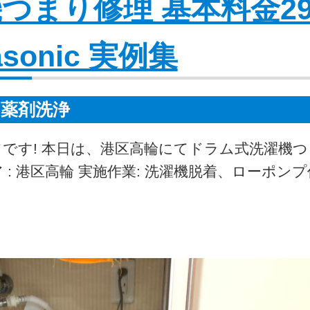
つまり修理 基本料金29
asonic 実例集
薬剤洗浄
フです! 本日は、港区高輪にてドラム式洗濯機
: 港区高輪 実施作業: 洗濯機脱着、ローポン