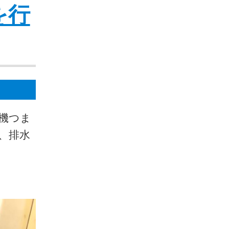
を行
濯機つま
着、排水