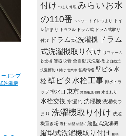
みらいお水
付け
つまり修理
の110番
トイ
トイレつまり
シャワー
レ詰まり
ドラム式
ドラム式取り
トラブル
ドラム
ドラム式洗濯機
付け
式洗濯機取り付け
リフォーム
便器脱着
全自動式洗濯機
乾燥機
全自動式
壁ピタ水
営業情報
洗濯機取り付け
営業中
ローポンプ
壁ピタ水栓工事
栓
排水トラ
式洗濯機
東京
排水口
ップ
水まわり
業務用洗濯機
水栓交換
洗濯機
水漏れ
洗濯機つ
洗濯機取り付け
まり
洗濯
縦型式洗濯機
機置き場
溢れ
縦型
縦型式
縦型式洗濯機取り付け
船橋