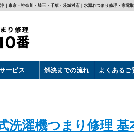
浄｜東京・神奈川・埼玉・千葉・茨城対応｜水漏れつまり修理・家電取
サービス
解決までの流れ
よくあるご
濯機の取付・取外
水洗浄便座の取付・取外
上食洗機の取付・取外
漏れつまり修理
式洗濯機つまり修理 基