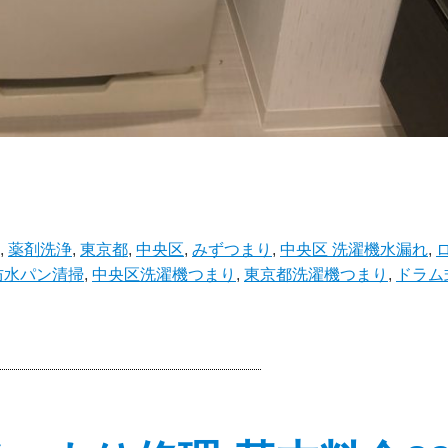
,
薬剤洗浄
,
東京都
,
中央区
,
みずつまり
,
中央区 洗濯機水漏れ
,
防水パン清掃
,
中央区洗濯機つまり
,
東京都洗濯機つまり
,
ドラム