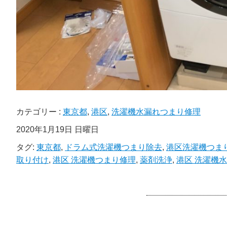
カテゴリー :
東京都
,
港区
,
洗濯機水漏れつまり修理
2020年1月19日 日曜日
タグ:
東京都
,
ドラム式洗濯機つまり除去
,
港区洗濯機つま
取り付け
,
港区 洗濯機つまり修理
,
薬剤洗浄
,
港区 洗濯機