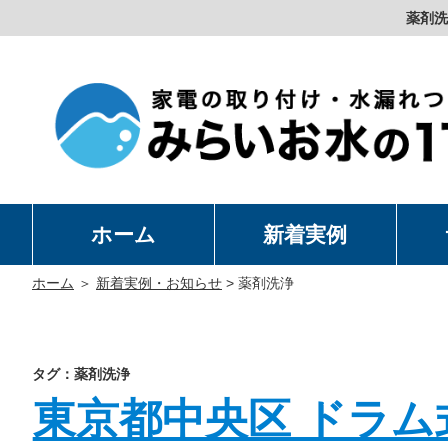
薬剤洗
ホーム
新着実例
洗
温
卓
水
ホーム
＞
新着実例・お知らせ
>
薬剤洗浄
タグ：薬剤洗浄
東京都中央区 ドラム