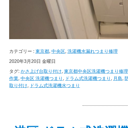
カテゴリー :
東京都
,
中央区
,
洗濯機水漏れつまり修理
2020年3月20日 金曜日
タグ:
かさ上げ台取り付け
,
東京都中央区洗濯機つまり修理
作業
,
中央区 洗濯機つまり
,
ドラム式洗濯機つまり
,
月島
,
取り付け
,
ドラム式洗濯機水つまり