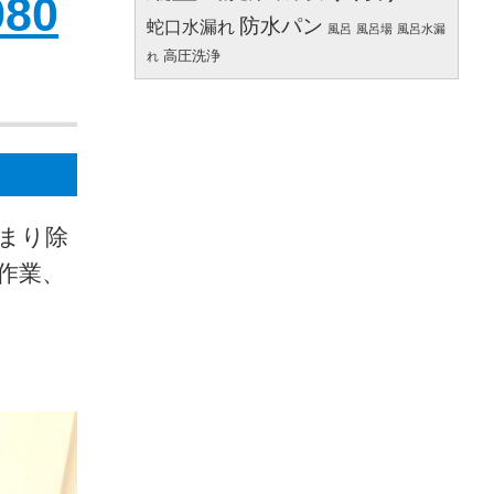
80
防水パン
蛇口水漏れ
風呂
風呂場
風呂水漏
高圧洗浄
れ
つまり除
プ作業、