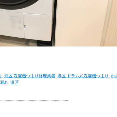
り
,
港区 洗濯機つまり修理業者
,
港区 ドラム式洗濯機つまり
,
か
水漏れ
,
港区