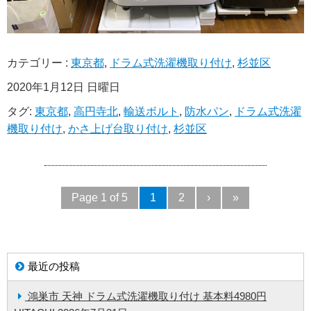
カテゴリー :
東京都
,
ドラム式洗濯機取り付け
,
杉並区
2020年1月12日 日曜日
タグ:
東京都
,
高円寺北
,
輸送ボルト
,
防水パン
,
ドラム式洗濯
機取り付け
,
かさ上げ台取り付け
,
杉並区
Page 1 of 5
1
2
›
»
最近の投稿
鴻巣市 天神 ドラム式洗濯機取り付け 基本料4980円