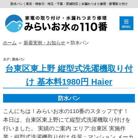
防水パン｜東京・神奈川・埼玉・千葉・茨城対応｜水漏れつまり修理・家電取り付け
MENU
ホーム
＞
新着実例・お知らせ
>
防水パン
タグ：防水パン
台東区東上野 縦型式洗濯機取り付
け 基本料1980円 Haier
防水パン
こんにちは！みらいお水の110番のスタッフです！
本日は、台東区東上野にて縦型式洗濯機取り付けを
行いました。 実績のご案内 エリア:台東区 実施作
業：縦型式洗濯機取り付け 住居：マンション メーカ