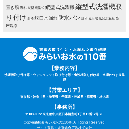
縦型式洗濯機取
縦型式洗濯機
置き場
溢れ
縦型
縦型式
り付け
防水パン
蛇口水漏れ
高
船橋
風呂
風呂場
風呂水漏れ
圧洗浄
【業務内容】
洗濯機取り付け等・ウォシュレット取り付け等・食洗機取り付け等・水漏れつまり修
理
【営業エリア】
東京都・神奈川県・埼玉県・千葉県・茨城県・群馬県・栃木県
【事務所】
〒103-0022 東京都中央区日本橋室町1丁目11番12号 7F
Copyright©みらいお水の110番, All Rights Reserved.
サイト運営：未來総合広告株式会社