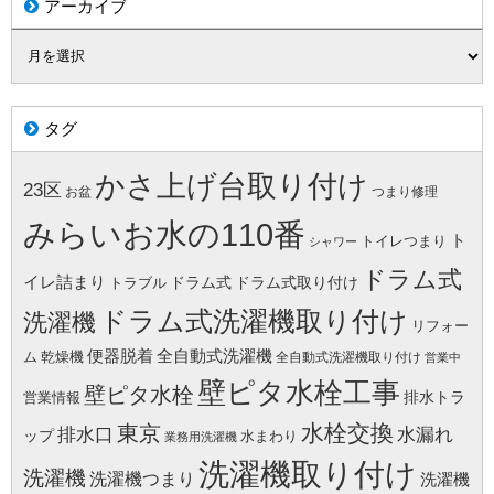
アーカイブ
タグ
かさ上げ台取り付け
23区
お盆
つまり修理
みらいお水の110番
ト
トイレつまり
シャワー
ドラム式
イレ詰まり
ドラム式
ドラム式取り付け
トラブル
ドラム式洗濯機取り付け
洗濯機
リフォー
便器脱着
全自動式洗濯機
ム
乾燥機
全自動式洗濯機取り付け
営業中
壁ピタ水栓工事
壁ピタ水栓
排水トラ
営業情報
水栓交換
東京
水漏れ
排水口
ップ
水まわり
業務用洗濯機
洗濯機取り付け
洗濯機
洗濯機つまり
洗濯機