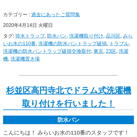
カテゴリー :
過去にあったご質問集
2020年4月14日 火曜日
タグ:
排水トラップ
,
防水パン
,
洗濯機取り付け
,
品川区
,
みら
いお水の110番
,
洗濯機の防水パントラップ破損
,
トラブル
,
洗濯機の防水パントラップ破損交換取付
,
東京
,
23区
,
洗濯
機
,
洗濯機置き場
杉並区高円寺北でドラム式洗濯機
取り付けを行いました！
防水パン
こんにちは！ みらいお水の110番のスタッフです！