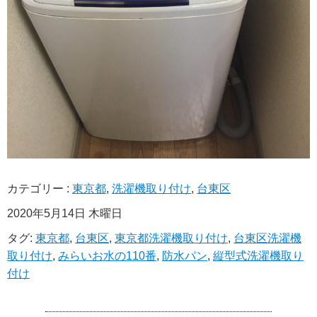
カテゴリー :
東京都
,
洗濯機取り付け
,
台東区
2020年5月14日 木曜日
タグ:
東京都
,
台東区
,
東京都洗濯機取り付け
,
台東区洗濯機
取り付け
,
みらいお水の110番
,
防水パン
,
縦型式洗濯機取り
付け