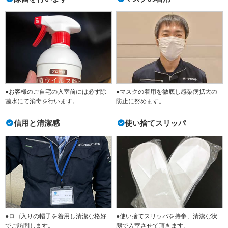
●お客様のご自宅の入室前には必ず除
●マスクの着用を徹底し感染病拡大の
菌水にて消毒を行います。
防止に努めます。
信用と清潔感
使い捨てスリッパ
●ロゴ入りの帽子を着用し清潔な格好
●使い捨てスリッパを持参、清潔な状
でご訪問します。
態で入室させて頂きます。