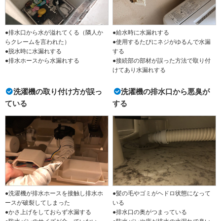
●排水口から水が溢れてくる（隣人か
●給水時に水漏れする
らクレームを言われた）
●使用するたびにネジがゆるんで水漏
●脱水時に水漏れする
する
●排水ホースから水漏れする
●接続部の部材が誤った方法で取り付
けてあり水漏れする
洗濯機の取り付け方が誤っ
洗濯機の排水口から悪臭が
ている
する
●洗濯機が排水ホースを接触し排水ホ
●髪の毛やゴミがヘドロ状態になって
ースが破裂してしまった
いる
●かさ上げをしておらず水漏する
●排水口の奥がつまっている