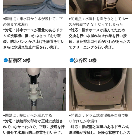
●問題点：排水口から水が溢れて、下
●問題点：水漏れを直そうとしてホー
の階まで水漏れ
スが接続できなくなってしまった
□対応：排水ホースが重量のあるドラ
□対応：排水ホースが痛んでたため、
ム式洗濯機に覆いかぶさっており破
交換を行い水漏れ防止作業を行い接
裂。防水パンとかさ上げを設置を行い
続。また排水口付近が汚れがあったの
さらに水漏れ防止作業を行い完了。
でクリーニングを行い完了。
新宿区 S様
渋谷区 O様
●問題点：蛇口から水漏れする
●問題点：ドラム式洗濯機を自身で取
□対応：接続部の部材が正確に接続さ
り付けたが水漏れ
れていなかったので、正確に接続を行
□対応：接続部と重量のあるドラム式
い併せて水漏れ防止作業を行い完了。
洗濯機が接触し、危険な状態でしたの