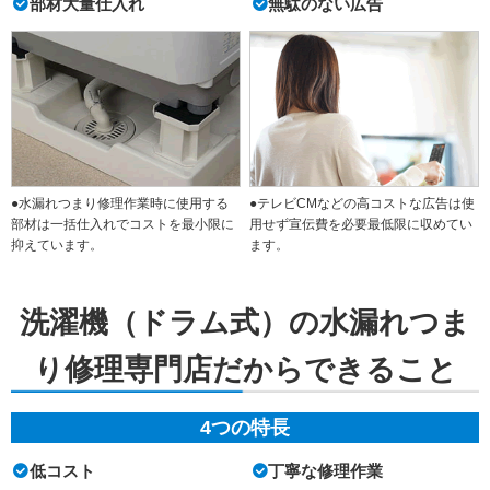
部材大量仕入れ
無駄のない広告
●水漏れつまり修理作業時に使用する
●テレビCMなどの高コストな広告は使
部材は一括仕入れでコストを最小限に
用せず宣伝費を必要最低限に収めてい
抑えています。
ます。
洗濯機（ドラム式）の水漏れつま
り修理専門店だからできること
4つの特長
低コスト
丁寧な修理作業