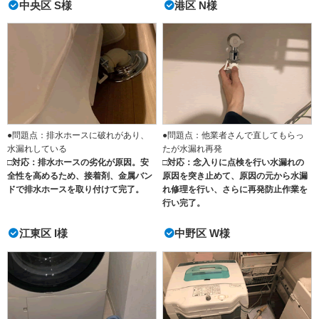
中央区 S様
港区 N様
●問題点：排水ホースに破れがあり、
●問題点：他業者さんで直してもらっ
水漏れしている
たが水漏れ再発
□対応：排水ホースの劣化が原因。安
□対応：念入りに点検を行い水漏れの
全性を高めるため、接着剤、金属バン
原因を突き止めて、原因の元から水漏
ドで排水ホースを取り付けて完了。
れ修理を行い、さらに再発防止作業を
行い完了。
江東区 I様
中野区 W様