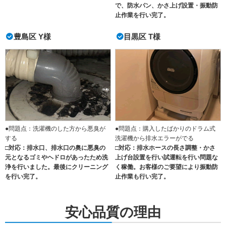
で、防水パン、かさ上げ設置・振動防
止作業を行い完了。
豊島区 Y様
目黒区 T様
●問題点：洗濯機のした方から悪臭が
●問題点：購入したばかりのドラム式
する
洗濯機から排水エラーがでる
□対応：排水口、排水口の奥に悪臭の
□対応：排水ホースの長さ調整・かさ
元となるゴミやヘドロがあったため洗
上げ台設置を行い試運転を行い問題な
浄を行いました。最後にクリーニング
く稼働。お客様のご要望により振動防
を行い完了。
止作業も行い完了。
安心品質の理由