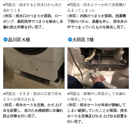
●問題点：脱水すると排水口から水が
●問題点：排水エラーが出て洗濯機が
溢れてくる
止まってしまった
□対応：排水口のつまりが原因。ロー
□対応：内部のつまりが原因。洗濯機
ポンプ、薬剤洗浄でつまりを除去し水
下部のパネル、基盤を外し、排水弁の
漏れ防止作業を行い完了。
中でつまっていたものを除去し完了。
品川区 K様
大田区 T様
●問題点：すすぎ・脱水の工程で排水
●問題点：稼働中に異音がして水漏れ
エラーが表示される
が発生している
□対応：排水ホースを交換。かさ上げ
□対応：排水ホースが本体が接触して
台を設置し、念のため接続部に水漏れ
しまい破損していたことが原因。排水
防止作業を行い完了。
ホースを交換及びかさ上げ台を設置を
行い完了。