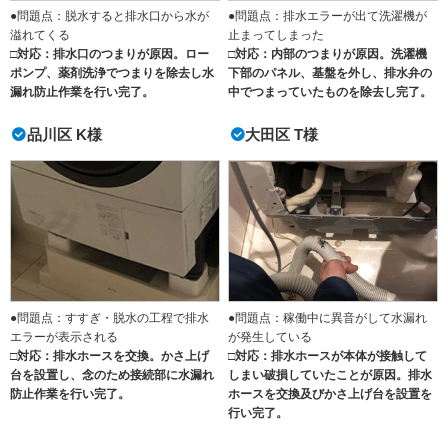
●問題点：脱水すると排水口から水が
●問題点：排水エラーが出て洗濯機が
溢れてくる
止まってしまった
□対応：排水口のつまりが原因。ロー
□対応：内部のつまりが原因。洗濯機
ポンプ、薬剤洗浄でつまりを除去し水
下部のパネル、基盤を外し、排水弁の
漏れ防止作業を行い完了。
中でつまっていたものを除去し完了。
品川区 K様
大田区 T様
●問題点：すすぎ・脱水の工程で排水
●問題点：稼働中に異音がして水漏れ
エラーが表示される
が発生している
□対応：排水ホースを交換。かさ上げ
□対応：排水ホースが本体が接触して
台を設置し、念のため接続部に水漏れ
しまい破損していたことが原因。排水
防止作業を行い完了。
ホースを交換及びかさ上げ台を設置を
行い完了。