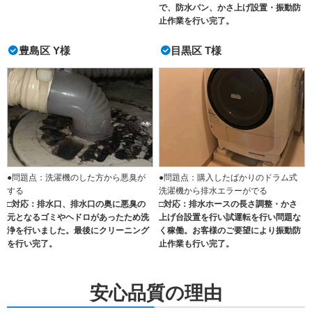
で、防水パン、かさ上げ設置・振動防
止作業を行い完了。
豊島区 Y様
目黒区 T様
●問題点：洗濯機のした方から悪臭が
●問題点：購入したばかりのドラム式
する
洗濯機から排水エラーがでる
□対応：排水口、排水口の奥に悪臭の
□対応：排水ホースの長さ調整・かさ
元となるゴミやヘドロがあったため洗
上げ台設置を行い試運転を行い問題な
浄を行いました。最後にクリーニング
く稼働。お客様のご要望により振動防
を行い完了。
止作業も行い完了。
安心品質の理由