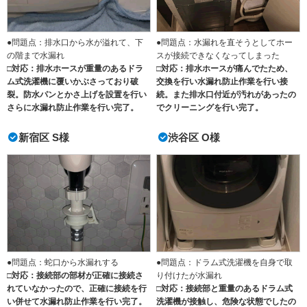
●問題点：排水口から水が溢れて、下
●問題点：水漏れを直そうとしてホー
の階まで水漏れ
スが接続できなくなってしまった
□対応：排水ホースが重量のあるドラ
□対応：排水ホースが痛んでたため、
ム式洗濯機に覆いかぶさっており破
交換を行い水漏れ防止作業を行い接
裂。防水パンとかさ上げを設置を行い
続。また排水口付近が汚れがあったの
さらに水漏れ防止作業を行い完了。
でクリーニングを行い完了。
新宿区 S様
渋谷区 O様
●問題点：蛇口から水漏れする
●問題点：ドラム式洗濯機を自身で取
□対応：接続部の部材が正確に接続さ
り付けたが水漏れ
れていなかったので、正確に接続を行
□対応：接続部と重量のあるドラム式
い併せて水漏れ防止作業を行い完了。
洗濯機が接触し、危険な状態でしたの