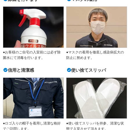
●お客様のご自宅の入室前には必ず除
●マスクの着用を徹底し感染病拡大の
菌水にて消毒を行います。
防止に努めます。
信用と清潔感
使い捨てスリッパ
●ロゴ入りの帽子を着用し清潔な格好
●使い捨てスリッパを持参、清潔な状
でご訪問します。
態で入室させて頂きます。