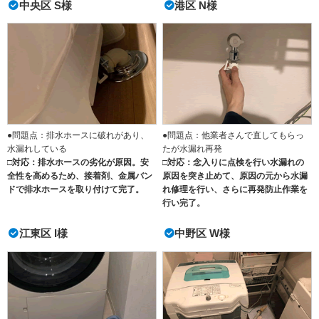
中央区 S様
港区 N様
●問題点：排水ホースに破れがあり、
●問題点：他業者さんで直してもらっ
水漏れしている
たが水漏れ再発
□対応：排水ホースの劣化が原因。安
□対応：念入りに点検を行い水漏れの
全性を高めるため、接着剤、金属バン
原因を突き止めて、原因の元から水漏
ドで排水ホースを取り付けて完了。
れ修理を行い、さらに再発防止作業を
行い完了。
江東区 I様
中野区 W様