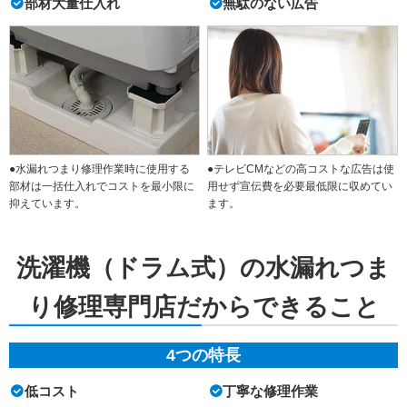
部材大量仕入れ
無駄のない広告
●水漏れつまり修理作業時に使用する
●テレビCMなどの高コストな広告は使
部材は一括仕入れでコストを最小限に
用せず宣伝費を必要最低限に収めてい
抑えています。
ます。
洗濯機（ドラム式）の水漏れつま
り修理専門店だからできること
4つの特長
低コスト
丁寧な修理作業