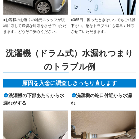
●お客様のお近くの地元スタッフが現
●365日、困ったときはいつでもご相談
場に応じて適切な対応をさせていただ
下さい。急なトラブルにも素早く対応
きます。どうぞご安心ください。
させていただきます。
洗濯機（ドラム式）水漏れつまり
のトラブル例
原因を入念に調査しきっちり直します
洗濯機の下部あたりから水
洗濯機の蛇口付近から水漏
漏れがする
れ