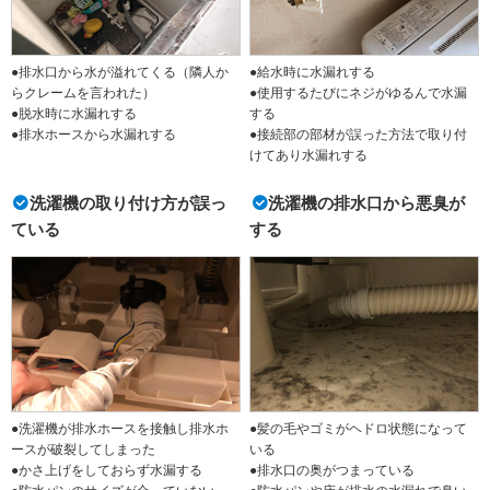
●排水口から水が溢れてくる（隣人か
●給水時に水漏れする
らクレームを言われた）
●使用するたびにネジがゆるんで水漏
●脱水時に水漏れする
する
●排水ホースから水漏れする
●接続部の部材が誤った方法で取り付
けてあり水漏れする
洗濯機の取り付け方が誤っ
洗濯機の排水口から悪臭が
ている
する
●洗濯機が排水ホースを接触し排水ホ
●髪の毛やゴミがヘドロ状態になって
ースが破裂してしまった
いる
●かさ上げをしておらず水漏する
●排水口の奥がつまっている