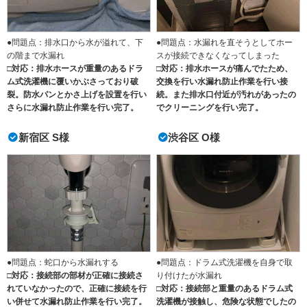
●問題点：排水口から水が溢れて、下
●問題点：水漏れを直そうとしてホー
の階まで水漏れ
スが接続できなくなってしまった
□対応：排水ホースが重量のあるドラ
□対応：排水ホースが痛んでたため、
ム式洗濯機に覆いかぶさっており破
交換を行い水漏れ防止作業を行い接
裂。防水パンとかさ上げを設置を行い
続。また排水口付近が汚れがあったの
さらに水漏れ防止作業を行い完了。
でクリーニングを行い完了。
新宿区 S様
渋谷区 O様
●問題点：蛇口から水漏れする
●問題点：ドラム式洗濯機を自身で取
□対応：接続部の部材が正確に接続さ
り付けたが水漏れ
れていなかったので、正確に接続を行
□対応：接続部と重量のあるドラム式
い併せて水漏れ防止作業を行い完了。
洗濯機が接触し、危険な状態でしたの