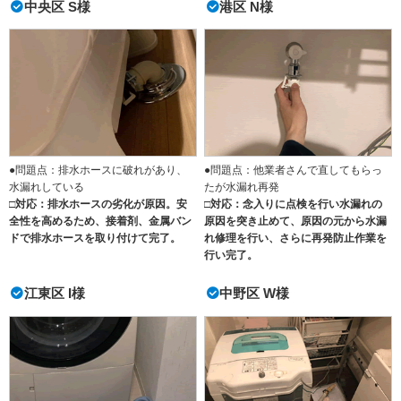
中央区 S様
港区 N様
●問題点：排水ホースに破れがあり、
●問題点：他業者さんで直してもらっ
水漏れしている
たが水漏れ再発
□対応：排水ホースの劣化が原因。安
□対応：念入りに点検を行い水漏れの
全性を高めるため、接着剤、金属バン
原因を突き止めて、原因の元から水漏
ドで排水ホースを取り付けて完了。
れ修理を行い、さらに再発防止作業を
行い完了。
江東区 I様
中野区 W様