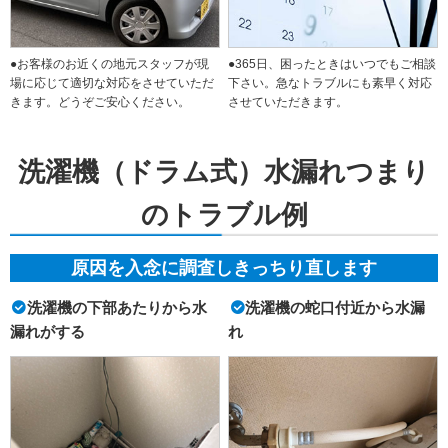
●お客様のお近くの地元スタッフが現
●365日、困ったときはいつでもご相談
場に応じて適切な対応をさせていただ
下さい。急なトラブルにも素早く対応
きます。どうぞご安心ください。
させていただきます。
洗濯機（ドラム式）水漏れつまり
のトラブル例
原因を入念に調査しきっちり直します
洗濯機の下部あたりから水
洗濯機の蛇口付近から水漏
漏れがする
れ