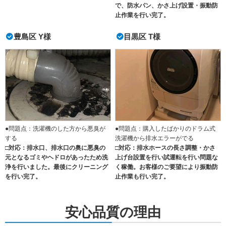
で、防水パン、かさ上げ設置・振動防
止作業を行い完了。
豊島区 Y様
目黒区 T様
●問題点：洗濯機のした方から悪臭が
●問題点：購入したばかりのドラム式
する
洗濯機から排水エラーがでる
□対応：排水口、排水口の奥に悪臭の
□対応：排水ホースの長さ調整・かさ
元となるゴミやヘドロがあったため洗
上げ台設置を行い試運転を行い問題な
浄を行いました。最後にクリーニング
く稼働。お客様のご要望により振動防
を行い完了。
止作業も行い完了。
安心品質の理由