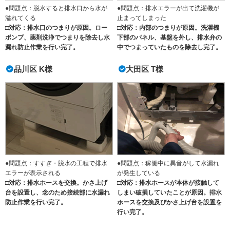
●問題点：脱水すると排水口から水が
●問題点：排水エラーが出て洗濯機が
溢れてくる
止まってしまった
□対応：排水口のつまりが原因。ロー
□対応：内部のつまりが原因。洗濯機
ポンプ、薬剤洗浄でつまりを除去し水
下部のパネル、基盤を外し、排水弁の
漏れ防止作業を行い完了。
中でつまっていたものを除去し完了。
品川区 K様
大田区 T様
●問題点：すすぎ・脱水の工程で排水
●問題点：稼働中に異音がして水漏れ
エラーが表示される
が発生している
□対応：排水ホースを交換。かさ上げ
□対応：排水ホースが本体が接触して
台を設置し、念のため接続部に水漏れ
しまい破損していたことが原因。排水
防止作業を行い完了。
ホースを交換及びかさ上げ台を設置を
行い完了。