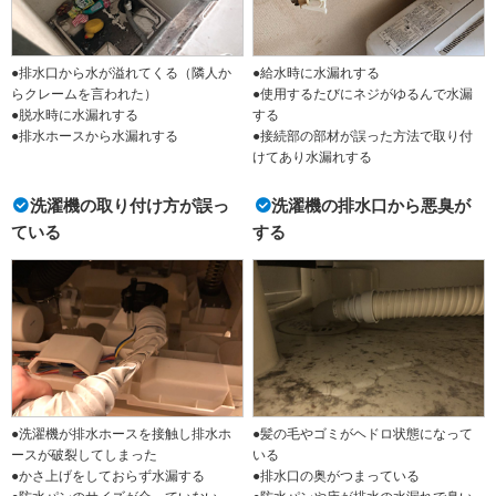
●排水口から水が溢れてくる（隣人か
●給水時に水漏れする
らクレームを言われた）
●使用するたびにネジがゆるんで水漏
●脱水時に水漏れする
する
●排水ホースから水漏れする
●接続部の部材が誤った方法で取り付
けてあり水漏れする
洗濯機の取り付け方が誤っ
洗濯機の排水口から悪臭が
ている
する
●洗濯機が排水ホースを接触し排水ホ
●髪の毛やゴミがヘドロ状態になって
ースが破裂してしまった
いる
●かさ上げをしておらず水漏する
●排水口の奥がつまっている