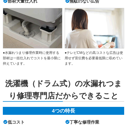
部材大量仕入れ
無駄のない広告
●水漏れつまり修理作業時に使用する
●テレビCMなどの高コストな広告は使
部材は一括仕入れでコストを最小限に
用せず宣伝費を必要最低限に収めてい
抑えています。
ます。
洗濯機（ドラム式）の水漏れつま
り修理専門店だからできること
4つの特長
低コスト
丁寧な修理作業