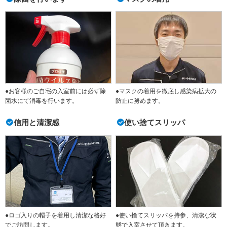
●お客様のご自宅の入室前には必ず除
●マスクの着用を徹底し感染病拡大の
菌水にて消毒を行います。
防止に努めます。
信用と清潔感
使い捨てスリッパ
●ロゴ入りの帽子を着用し清潔な格好
●使い捨てスリッパを持参、清潔な状
でご訪問します。
態で入室させて頂きます。