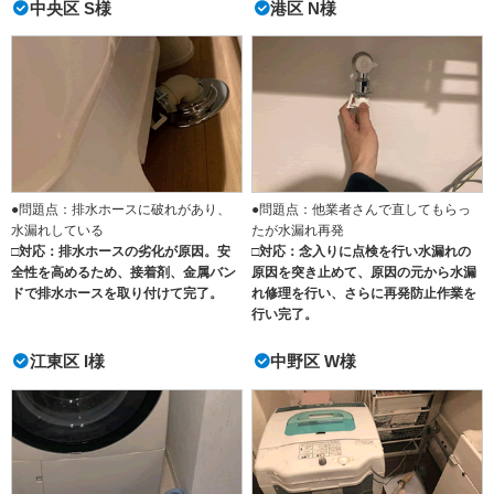
中央区 S様
港区 N様
●問題点：排水ホースに破れがあり、
●問題点：他業者さんで直してもらっ
水漏れしている
たが水漏れ再発
□対応：排水ホースの劣化が原因。安
□対応：念入りに点検を行い水漏れの
全性を高めるため、接着剤、金属バン
原因を突き止めて、原因の元から水漏
ドで排水ホースを取り付けて完了。
れ修理を行い、さらに再発防止作業を
行い完了。
江東区 I様
中野区 W様