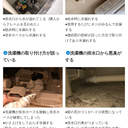
●排水口から水が溢れてくる（隣人か
●給水時に水漏れする
らクレームを言われた）
●使用するたびにネジがゆるんで水漏
●脱水時に水漏れする
する
●排水ホースから水漏れする
●接続部の部材が誤った方法で取り付
けてあり水漏れする
洗濯機の取り付け方が誤っ
洗濯機の排水口から悪臭が
ている
する
●洗濯機が排水ホースを接触し排水ホ
●髪の毛やゴミがヘドロ状態になって
ースが破裂してしまった
いる
●かさ上げをしておらず水漏する
●排水口の奥がつまっている