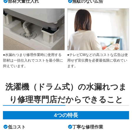
部材大量仕入れ
無駄のない広告
●水漏れつまり修理作業時に使用する
●テレビCMなどの高コストな広告は使
部材は一括仕入れでコストを最小限に
用せず宣伝費を必要最低限に収めてい
抑えています。
ます。
洗濯機（ドラム式）の水漏れつま
り修理専門店だからできること
4つの特長
低コスト
丁寧な修理作業