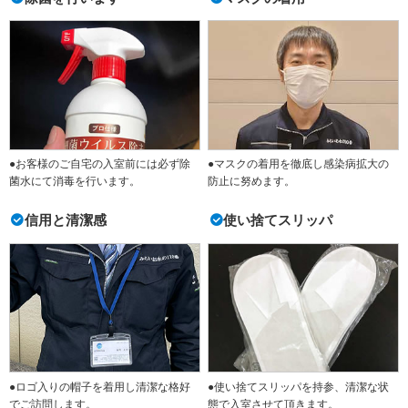
●お客様のご自宅の入室前には必ず除
●マスクの着用を徹底し感染病拡大の
菌水にて消毒を行います。
防止に努めます。
信用と清潔感
使い捨てスリッパ
●ロゴ入りの帽子を着用し清潔な格好
●使い捨てスリッパを持参、清潔な状
でご訪問します。
態で入室させて頂きます。