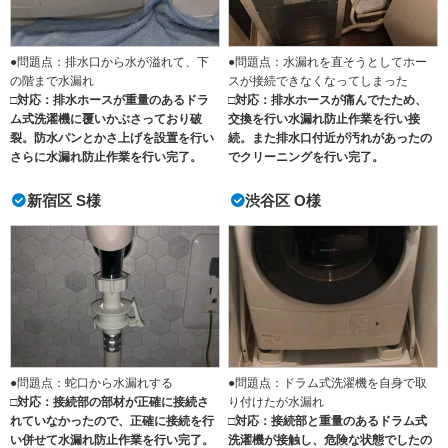
●問題点：排水口から水が溢れて、下
●問題点：水漏れを直そうとしてホー
の階まで水漏れ
スが接続できなくなってしまった
□対応：排水ホースが重量のあるドラ
□対応：排水ホースが痛んでたため、
ム式洗濯機に覆いかぶさっており破
交換を行い水漏れ防止作業を行い接
裂。防水パンとかさ上げを設置を行い
続。また排水口付近が汚れがあったの
さらに水漏れ防止作業を行い完了。
でクリーニングを行い完了。
新宿区 S様
渋谷区 O様
●問題点：蛇口から水漏れする
●問題点：ドラム式洗濯機を自身で取
□対応：接続部の部材が正確に接続さ
り付けたが水漏れ
れていなかったので、正確に接続を行
□対応：接続部と重量のあるドラム式
い併せて水漏れ防止作業を行い完了。
洗濯機が接触し、危険な状態でしたの