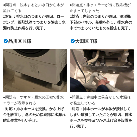
●問題点：脱水すると排水口から水が
●問題点：排水エラーが出て洗濯機が
溢れてくる
止まってしまった
□対応：排水口のつまりが原因。ロー
□対応：内部のつまりが原因。洗濯機
ポンプ、薬剤洗浄でつまりを除去し水
下部のパネル、基盤を外し、排水弁の
漏れ防止作業を行い完了。
中でつまっていたものを除去し完了。
品川区 K様
大田区 T様
●問題点：すすぎ・脱水の工程で排水
●問題点：稼働中に異音がして水漏れ
エラーが表示される
が発生している
□対応：排水ホースを交換。かさ上げ
□対応：排水ホースが本体が接触して
台を設置し、念のため接続部に水漏れ
しまい破損していたことが原因。排水
防止作業を行い完了。
ホースを交換及びかさ上げ台を設置を
行い完了。