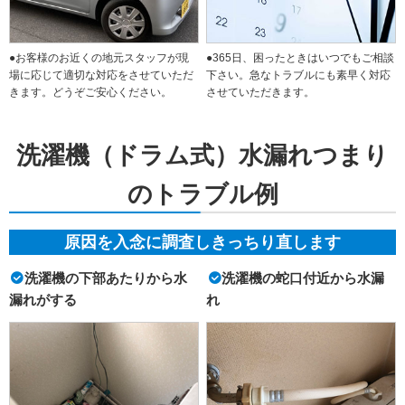
●お客様のお近くの地元スタッフが現
●365日、困ったときはいつでもご相談
場に応じて適切な対応をさせていただ
下さい。急なトラブルにも素早く対応
きます。どうぞご安心ください。
させていただきます。
洗濯機（ドラム式）水漏れつまり
のトラブル例
原因を入念に調査しきっちり直します
洗濯機の下部あたりから水
洗濯機の蛇口付近から水漏
漏れがする
れ