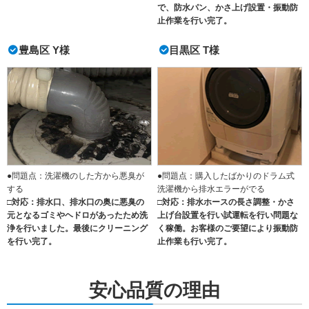
で、防水パン、かさ上げ設置・振動防
止作業を行い完了。
豊島区 Y様
目黒区 T様
●問題点：洗濯機のした方から悪臭が
●問題点：購入したばかりのドラム式
する
洗濯機から排水エラーがでる
□対応：排水口、排水口の奥に悪臭の
□対応：排水ホースの長さ調整・かさ
元となるゴミやヘドロがあったため洗
上げ台設置を行い試運転を行い問題な
浄を行いました。最後にクリーニング
く稼働。お客様のご要望により振動防
を行い完了。
止作業も行い完了。
安心品質の理由