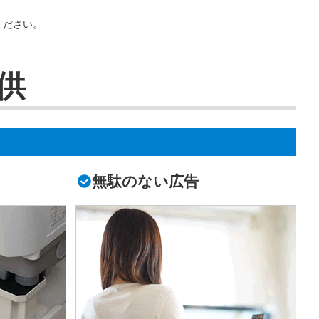
ください。
供
無駄のない広告