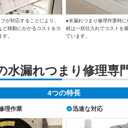
ッフが対応することにより、
●水漏れつまり修理作業時に
など移動にかかるコストをカ
材は一括仕入れでコストを
ます。
ています。
の水漏れつまり修理専
4つの特長
修理作業
迅速な対応