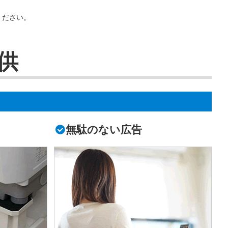
ください。
供
無駄のない広告