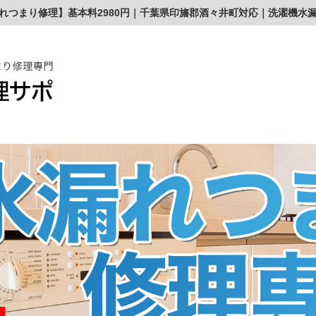
れつまり修理】基本料2980円｜千葉県印旛郡酒々井町対応｜洗濯機水