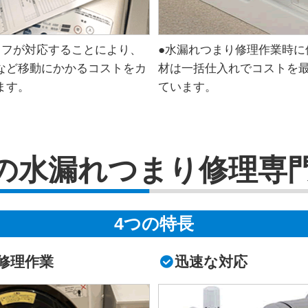
ッフが対応することにより、
●水漏れつまり修理作業時に
など移動にかかるコストをカ
材は一括仕入れでコストを
ます。
ています。
の水漏れつまり修理専
4つの特長
修理作業
迅速な対応