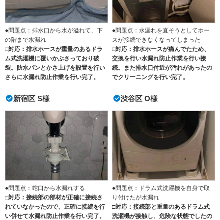
●問題点：排水口から水が溢れて、下
●問題点：水漏れを直そうとしてホー
の階まで水漏れ
スが接続できなくなってしまった
□対応：排水ホースが重量のあるドラ
□対応：排水ホースが痛んでたため、
ム式洗濯機に覆いかぶさっており破
交換を行い水漏れ防止作業を行い接
裂。防水パンとかさ上げを設置を行い
続。また排水口付近が汚れがあったの
さらに水漏れ防止作業を行い完了。
でクリーニングを行い完了。
新宿区 S様
渋谷区 O様
●問題点：蛇口から水漏れする
●問題点：ドラム式洗濯機を自身で取
□対応：接続部の部材が正確に接続さ
り付けたが水漏れ
れていなかったので、正確に接続を行
□対応：接続部と重量のあるドラム式
い併せて水漏れ防止作業を行い完了。
洗濯機が接触し、危険な状態でしたの