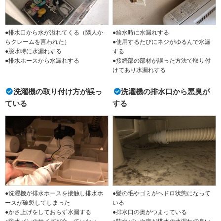
●排水口から水が溢れてくる（隣人か
●給水時に水漏れする
らクレームを言われた）
●使用するたびにネジがゆるんで水漏
●脱水時に水漏れする
する
●排水ホースから水漏れする
●接続部の部材が誤った方法で取り付
けてあり水漏れする
洗濯機の取り付け方が誤っ
洗濯機の排水口から悪臭が
ている
する
●洗濯機が排水ホースを接触し排水ホ
●髪の毛やゴミがヘドロ状態になって
ースが破裂してしまった
いる
●かさ上げをしておらず水漏する
●排水口の奥がつまっている