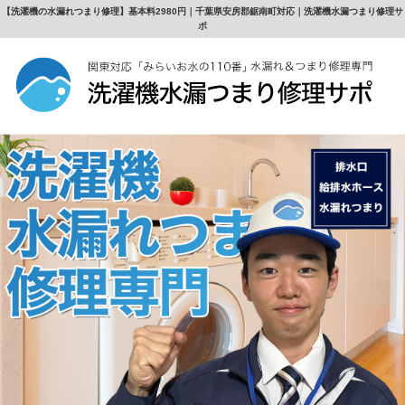
【洗濯機の水漏れつまり修理】基本料2980円｜千葉県安房郡鋸南町対応｜洗濯機水漏つまり修理サ
ポ