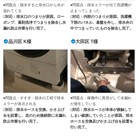
●問題点：脱水すると排水口から水が
●問題点：排水エラーが出て洗濯機が
溢れてくる
止まってしまった
□対応：排水口のつまりが原因。ロー
□対応：内部のつまりが原因。洗濯機
ポンプ、薬剤洗浄でつまりを除去し水
下部のパネル、基盤を外し、排水弁の
漏れ防止作業を行い完了。
中でつまっていたものを除去し完了。
品川区 K様
大田区 T様
●問題点：すすぎ・脱水の工程で排水
●問題点：稼働中に異音がして水漏れ
エラーが表示される
が発生している
□対応：排水ホースを交換。かさ上げ
□対応：排水ホースが本体が接触して
台を設置し、念のため接続部に水漏れ
しまい破損していたことが原因。排水
防止作業を行い完了。
ホースを交換及びかさ上げ台を設置を
行い完了。