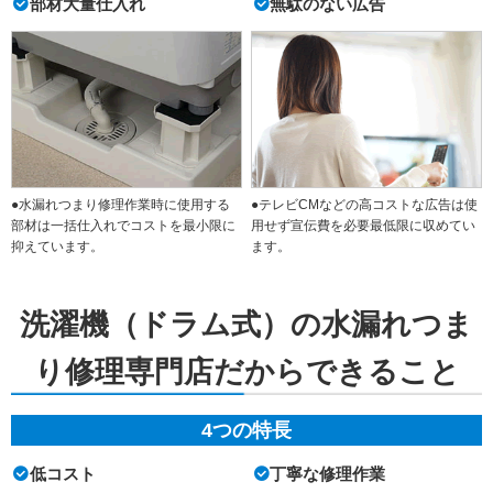
部材大量仕入れ
無駄のない広告
●水漏れつまり修理作業時に使用する
●テレビCMなどの高コストな広告は使
部材は一括仕入れでコストを最小限に
用せず宣伝費を必要最低限に収めてい
抑えています。
ます。
洗濯機（ドラム式）の水漏れつま
り修理専門店だからできること
4つの特長
低コスト
丁寧な修理作業