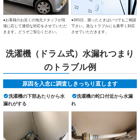
●お客様のお近くの地元スタッフが現
●365日、困ったときはいつでもご相談
場に応じて適切な対応をさせていただ
下さい。急なトラブルにも素早く対応
きます。どうぞご安心ください。
させていただきます。
洗濯機（ドラム式）水漏れつまり
のトラブル例
原因を入念に調査しきっちり直します
洗濯機の下部あたりから水
洗濯機の蛇口付近から水漏
漏れがする
れ