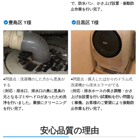
で、防水パン、かさ上げ設置・振動防
止作業を行い完了。
豊島区 Y様
目黒区 T様
●問題点：洗濯機のした方から悪臭が
●問題点：購入したばかりのドラム式
する
洗濯機から排水エラーがでる
□対応：排水口、排水口の奥に悪臭の
□対応：排水ホースの長さ調整・かさ
元となるゴミやヘドロがあったため洗
上げ台設置を行い試運転を行い問題な
浄を行いました。最後にクリーニング
く稼働。お客様のご要望により振動防
を行い完了。
止作業も行い完了。
安心品質の理由