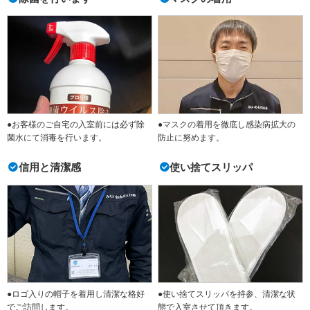
●お客様のご自宅の入室前には必ず除
●マスクの着用を徹底し感染病拡大の
菌水にて消毒を行います。
防止に努めます。
信用と清潔感
使い捨てスリッパ
●ロゴ入りの帽子を着用し清潔な格好
●使い捨てスリッパを持参、清潔な状
でご訪問します。
態で入室させて頂きます。