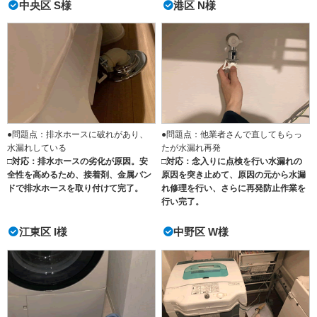
中央区 S様
港区 N様
●問題点：排水ホースに破れがあり、
●問題点：他業者さんで直してもらっ
水漏れしている
たが水漏れ再発
□対応：排水ホースの劣化が原因。安
□対応：念入りに点検を行い水漏れの
全性を高めるため、接着剤、金属バン
原因を突き止めて、原因の元から水漏
ドで排水ホースを取り付けて完了。
れ修理を行い、さらに再発防止作業を
行い完了。
江東区 I様
中野区 W様