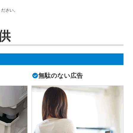
ください。
供
無駄のない広告