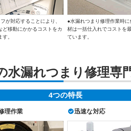
ッフが対応することにより、
●水漏れつまり修理作業時に
など移動にかかるコストをカ
材は一括仕入れでコストを
ます。
ています。
の水漏れつまり修理専
4つの特長
修理作業
迅速な対応