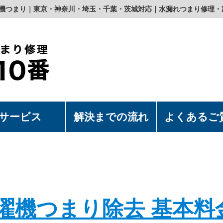
洗濯機つまり｜東京・神奈川・埼玉・千葉・茨城対応｜水漏れつまり修理・
サービス
解決までの流れ
よくあるご
濯機の取付・取外
水洗浄便座の取付・取外
上食洗機の取付・取外
漏れつまり修理
濯機つまり除去 基本料