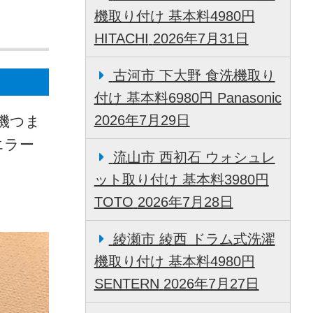
機取り付け 基本料4980円
HITACHI
2026年7月31日
古河市 下大野 食洗機取り
付け 基本料6980円 Panasonic
2026年7月29日
機つま
エラー
流山市 西初石 ウォシュレ
ット取り付け 基本料3980円
TOTO
2026年7月28日
綾瀬市 綾西 ドラム式洗濯
機取り付け 基本料4980円
SENTERN
2026年7月27日