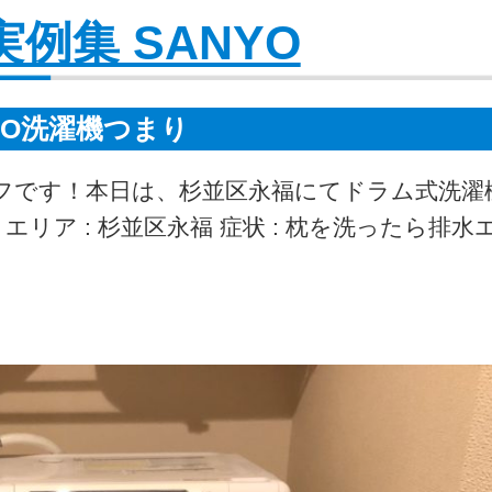
 実例集 SANYO
YO洗濯機つまり
ッフです！本日は、杉並区永福にてドラム式洗濯
リア : 杉並区永福 症状 : 枕を洗ったら排水