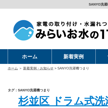
SANYO
ホーム
新着実例
洗
温
卓
水
ホーム
＞
新着実例・お知らせ
>
SANYO洗濯機つまり
タグ：SANYO洗濯機つまり
杉並区 ドラム式洗