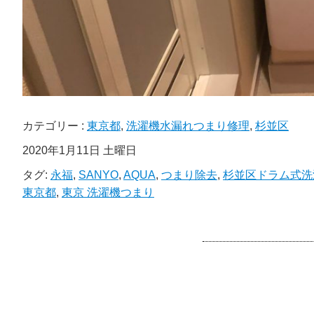
カテゴリー :
東京都
,
洗濯機水漏れつまり修理
,
杉並区
2020年1月11日 土曜日
タグ:
永福
,
SANYO
,
AQUA
,
つまり除去
,
杉並区ドラム式洗
東京都
,
東京 洗濯機つまり