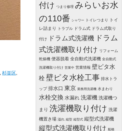
みらいお水
付け
つまり修理
の110番
トイ
トイレつまり
シャワー
レ詰まり
ドラム式
ドラム式取り
トラブル
ドラム
ドラム式洗濯機
付け
式洗濯機取り付け
リフォーム
便器脱着
全自動式洗濯機
乾燥機
全自動式
壁ピタ水
営業情報
洗濯機取り付け
営業中
,
杉並区
,
壁ピタ水栓工事
栓
排水トラ
東京
排水口
ップ
水まわり
業務用洗濯機
水栓交換
洗濯機
水漏れ
洗濯機つ
洗濯機取り付け
まり
洗濯
縦型式洗濯機
機置き場
溢れ
縦型
縦型式
縦型式洗濯機取り付け
船橋