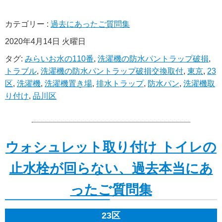
カテゴリー :
過去にあったご質問集
2020年4月14日 火曜日
タグ:
みらいお水の110番
,
洗濯機の防水パントラップ破損
,
トラブル
,
洗濯機の防水パントラップ破損交換取付
,
東京
,
23
区
,
洗濯機
,
洗濯機置き場
,
排水トラップ
,
防水パン
,
洗濯機取
り付け
,
品川区
ウォシュレット取り付け トイレの
止水栓が回らない、過去本当にあ
ったご質問集
23区