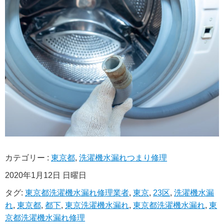
カテゴリー :
東京都
,
洗濯機水漏れつまり修理
2020年1月12日 日曜日
タグ:
東京都洗濯機水漏れ修理業者
,
東京
,
23区
,
洗濯機水漏
れ
,
東京都
,
都下
,
東京洗濯機水漏れ
,
東京都洗濯機水漏れ
,
東
京都洗濯機水漏れ修理