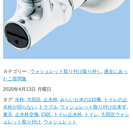
カテゴリー :
ウォシュレット取り付け取り外し
,
過去にあっ
たご質問集
2020年4月13日 月曜日
タグ:
水栓
,
大田区
,
止水栓
,
みらいお水の110番
,
トイレの止
水栓が回らない
,
トラブル
,
ウォシュレット取り付け出来ず
,
東京
,
止水栓交換
,
23区
,
トイレ止水栓
,
トイレ
,
大田区ウォシ
ュレット取り付け
,
ウォシュレット