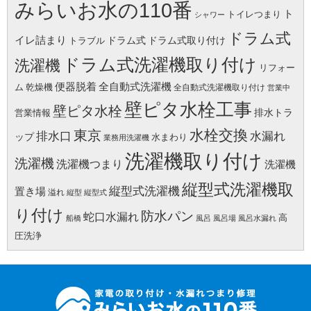
みらいお水の110番
ト
トイレつまり
シャワー
ドラム式
イレ詰まり
ドラム式
ドラム式取り付け
トラブル
ドラム式洗濯機取り付け
洗濯機
リフォー
便器脱着
全自動式洗濯機
ム
乾燥機
全自動式洗濯機取り付け
営業中
壁ピタ水栓工事
壁ピタ水栓
排水トラ
営業情報
水栓交換
東京
水漏れ
排水口
ップ
水まわり
業務用洗濯機
洗濯機取り付け
洗濯機
洗濯機つまり
洗濯機
縦型式洗濯機取
縦型式洗濯機
置き場
溢れ
縦型
縦型式
り付け
防水パン
蛇口水漏れ
高
船橋
風呂
風呂場
風呂水漏れ
圧洗浄