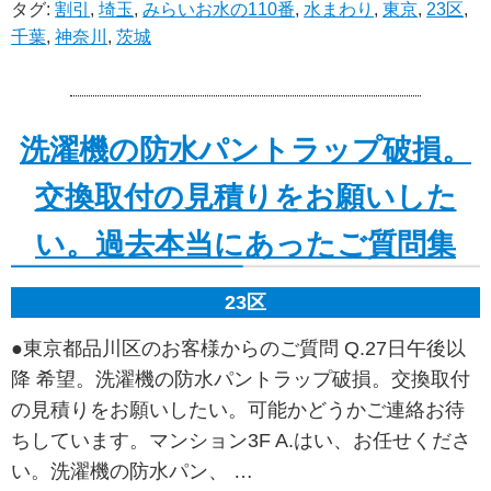
タグ:
割引
,
埼玉
,
みらいお水の110番
,
水まわり
,
東京
,
23区
,
千葉
,
神奈川
,
茨城
洗濯機の防水パントラップ破損。
交換取付の見積りをお願いした
い。過去本当にあったご質問集
23区
●東京都品川区のお客様からのご質問 Q.27日午後以
降 希望。洗濯機の防水パントラップ破損。交換取付
の見積りをお願いしたい。可能かどうかご連絡お待
ちしています。マンション3F A.はい、お任せくださ
い。洗濯機の防水パン、 …