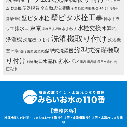
リフォー
便器脱着
全自動式洗濯機
ム
乾燥機
全自動式洗濯機取り付け
営業中
壁ピタ水栓工事
壁ピタ水栓
排水トラ
営業情報
水栓交換
東京
水漏れ
排水口
ップ
水まわり
業務用洗濯機
洗濯機取り付け
洗濯機
洗濯機つまり
洗濯機
縦型式洗濯機取
縦型式洗濯機
置き場
溢れ
縦型
縦型式
り付け
防水パン
蛇口水漏れ
高
船橋
風呂
風呂場
風呂水漏れ
圧洗浄
【業務内容】
洗濯機取り付け等・ウォシュレット取り付け等・食洗機取り付け等・水漏れつまり修
理