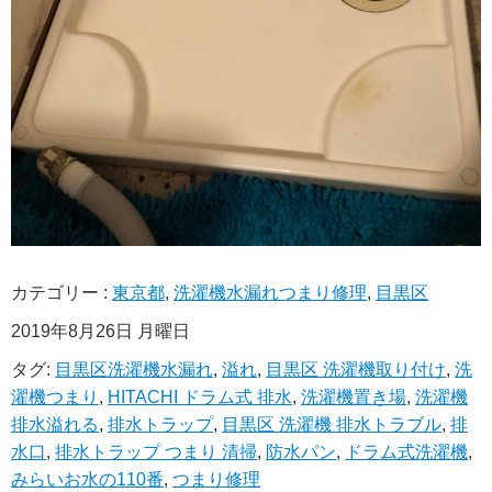
カテゴリー :
東京都
,
洗濯機水漏れつまり修理
,
目黒区
2019年8月26日 月曜日
タグ:
目黒区洗濯機水漏れ
,
溢れ
,
目黒区 洗濯機取り付け
,
洗
濯機つまり
,
HITACHI ドラム式 排水
,
洗濯機置き場
,
洗濯機
排水溢れる
,
排水トラップ
,
目黒区 洗濯機 排水トラブル
,
排
水口
,
排水トラップ つまり 清掃
,
防水パン
,
ドラム式洗濯機
,
みらいお水の110番
,
つまり修理