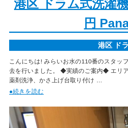
港区 ドラム式洗濯機
円 Pan
港区 ド
こんにちは! みらいお水の110番のスタッ
去を行いました。 ◆実績のご案内◆ エリア 
薬剤洗浄、かさ上げ台取り付け …
●続きを読む