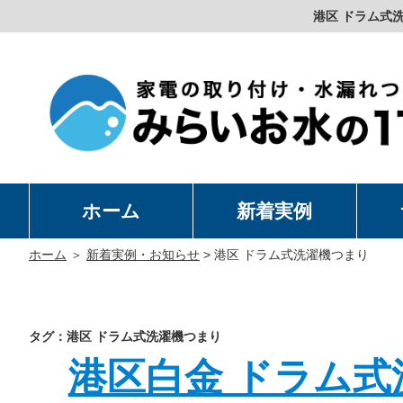
港区 ドラム式
ホーム
新着実例
洗
温
卓
水
ホーム
＞
新着実例・お知らせ
>
港区 ドラム式洗濯機つまり
タグ：港区 ドラム式洗濯機つまり
港区白金 ドラム式