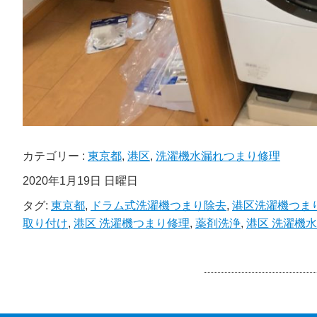
カテゴリー :
東京都
,
港区
,
洗濯機水漏れつまり修理
2020年1月19日 日曜日
タグ:
東京都
,
ドラム式洗濯機つまり除去
,
港区洗濯機つま
取り付け
,
港区 洗濯機つまり修理
,
薬剤洗浄
,
港区 洗濯機