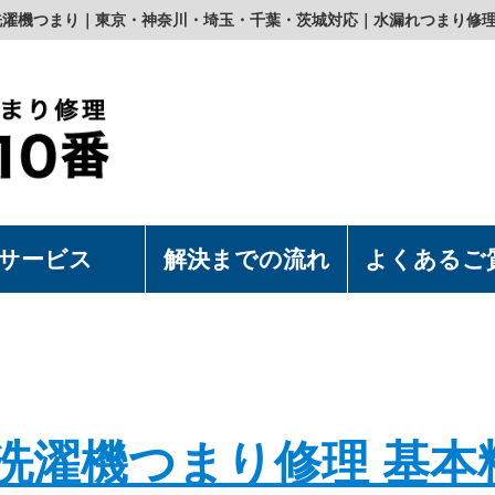
洗濯機つまり｜東京・神奈川・埼玉・千葉・茨城対応｜水漏れつまり修
サービス
解決までの流れ
よくあるご
濯機の取付・取外
水洗浄便座の取付・取外
上食洗機の取付・取外
漏れつまり修理
洗濯機つまり修理 基本