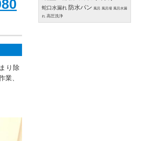
80
防水パン
蛇口水漏れ
風呂
風呂場
風呂水漏
高圧洗浄
れ
つまり除
プ作業、