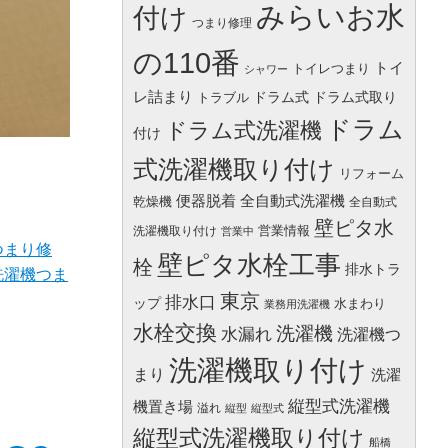
みらいお水
付け
つまり修理
の110番
トイ
トイレつまり
シャワー
レ詰まり
ドラム式
ドラム式取り
トラブル
ドラム
ドラム式洗濯機
付け
式洗濯機取り付け
リフォーム
便器脱着
全自動式洗濯機
乾燥機
全自動式
壁ピタ水
営業情報
洗濯機取り付け
営業中
つまり修
壁ピタ水栓工事
栓
排水トラ
洗濯機つま
東京
排水口
ップ
水まわり
業務用洗濯機
水栓交換
洗濯機
水漏れ
洗濯機つ
洗濯機取り付け
まり
洗濯
縦型式洗濯機
機置き場
溢れ
縦型
縦型式
縦型式洗濯機取り付け
船橋