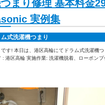
つまり修理 基本料金29
asonic 実例集
ラム式洗濯機つまり
フです! 本日は、港区高輪にてドラム式洗濯機
: 港区高輪 実施作業: 洗濯機脱着、ローポン