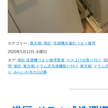
カテゴリー :
東京都
,
港区
,
洗濯機水漏れつまり修理
2020年5月12日 火曜日
タグ:
港区 洗濯機つまり修理業者
,
かさ上げ台取り付け
,
港
理
,
港区
,
東京都 ドラム式洗濯機取り付け
,
東京都
,
ドラム
り
,
みらいお水の110番