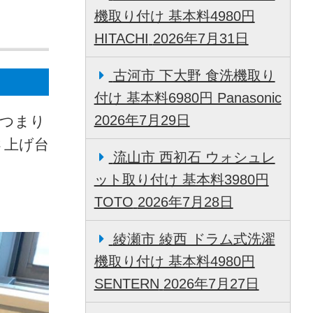
機取り付け 基本料4980円
HITACHI
2026年7月31日
古河市 下大野 食洗機取り
付け 基本料6980円 Panasonic
2026年7月29日
機つまり
さ上げ台
流山市 西初石 ウォシュレ
ット取り付け 基本料3980円
TOTO
2026年7月28日
綾瀬市 綾西 ドラム式洗濯
機取り付け 基本料4980円
SENTERN
2026年7月27日