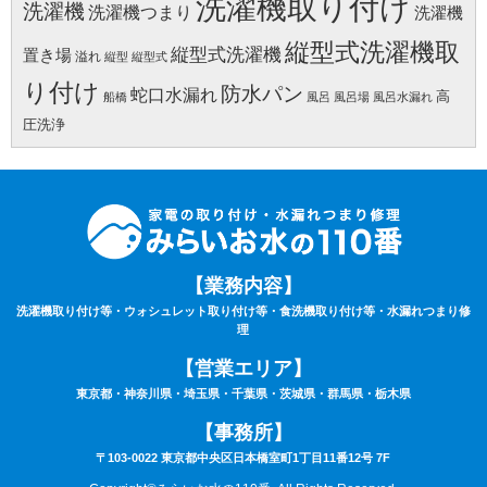
洗濯機取り付け
洗濯機
洗濯機つまり
洗濯機
縦型式洗濯機取
縦型式洗濯機
置き場
溢れ
縦型
縦型式
り付け
防水パン
蛇口水漏れ
高
船橋
風呂
風呂場
風呂水漏れ
圧洗浄
【業務内容】
洗濯機取り付け等・ウォシュレット取り付け等・食洗機取り付け等・水漏れつまり修
理
【営業エリア】
東京都・神奈川県・埼玉県・千葉県・茨城県・群馬県・栃木県
【事務所】
〒103-0022 東京都中央区日本橋室町1丁目11番12号 7F