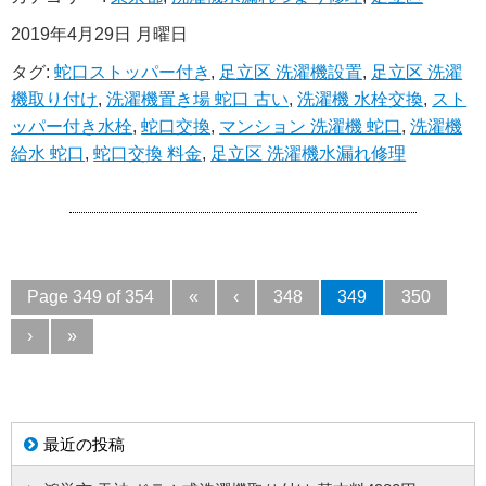
2019年4月29日 月曜日
タグ:
蛇口ストッパー付き
,
足立区 洗濯機設置
,
足立区 洗濯
機取り付け
,
洗濯機置き場 蛇口 古い
,
洗濯機 水栓交換
,
スト
ッパー付き水栓
,
蛇口交換
,
マンション 洗濯機 蛇口
,
洗濯機
給水 蛇口
,
蛇口交換 料金
,
足立区 洗濯機水漏れ修理
Page 349 of 354
«
‹
348
349
350
›
»
最近の投稿