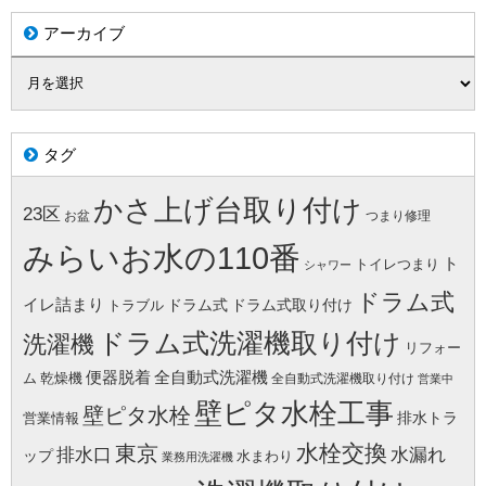
アーカイブ
タグ
かさ上げ台取り付け
23区
お盆
つまり修理
みらいお水の110番
ト
トイレつまり
シャワー
ドラム式
イレ詰まり
ドラム式
ドラム式取り付け
トラブル
ドラム式洗濯機取り付け
洗濯機
リフォー
便器脱着
全自動式洗濯機
ム
乾燥機
全自動式洗濯機取り付け
営業中
壁ピタ水栓工事
壁ピタ水栓
排水トラ
営業情報
水栓交換
東京
水漏れ
排水口
ップ
水まわり
業務用洗濯機