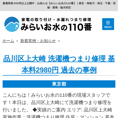
新着実例 500件以上公開中・お知らせ【みらいお水の110番】｜東京・神奈川・埼玉・千葉・茨
城・群馬・栃木対応
MENU
ホーム
＞
新着実例・お知らせ
＞
品川区上大崎 洗濯機つまり修理 基
本料2980円 過去の事例
東京都
こんにちは！みらいお水の110番の現場スタッフで
す！本日は、品川区上大崎にて洗濯機つまり修理を
行いました。 ◆実績のご案内 エリア: 品川区上大崎
実施作業：洗濯機つまり修理 住居：マンション 基本