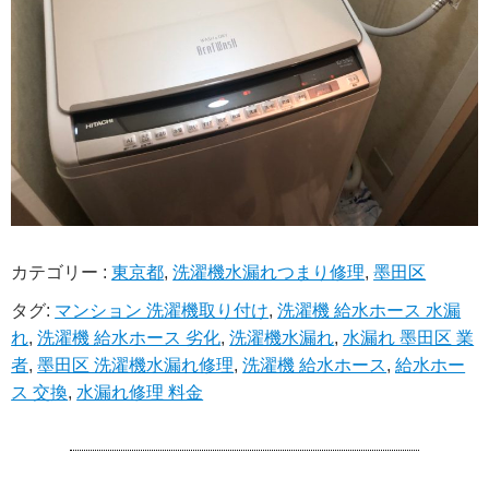
カテゴリー :
東京都
,
洗濯機水漏れつまり修理
,
墨田区
タグ:
マンション 洗濯機取り付け
,
洗濯機 給水ホース 水漏
れ
,
洗濯機 給水ホース 劣化
,
洗濯機水漏れ
,
水漏れ 墨田区 業
者
,
墨田区 洗濯機水漏れ修理
,
洗濯機 給水ホース
,
給水ホー
ス 交換
,
水漏れ修理 料金