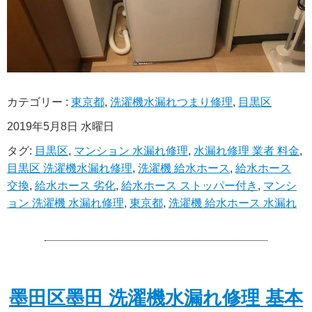
カテゴリー :
東京都
,
洗濯機水漏れつまり修理
,
目黒区
2019年5月8日 水曜日
タグ:
目黒区
,
マンション 水漏れ修理
,
水漏れ修理 業者 料金
,
目黒区 洗濯機水漏れ修理
,
洗濯機 給水ホース
,
給水ホース
交換
,
給水ホース 劣化
,
給水ホース ストッパー付き
,
マンシ
ョン 洗濯機 水漏れ修理
,
東京都
,
洗濯機 給水ホース 水漏れ
墨田区墨田 洗濯機水漏れ修理 基本