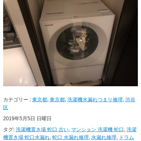
カテゴリー :
東京都
,
東京都
,
洗濯機水漏れつまり修理
,
渋谷
区
2019年5月5日 日曜日
タグ:
洗濯機置き場 蛇口 古い
,
マンション 洗濯機 蛇口
,
洗濯
機置き場 蛇口水漏れ
,
蛇口 水漏れ修理
,
水漏れ修理
,
ドラム