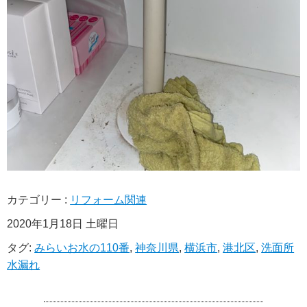
カテゴリー :
リフォーム関連
2020年1月18日 土曜日
タグ:
みらいお水の110番
,
神奈川県
,
横浜市
,
港北区
,
洗面所
水漏れ