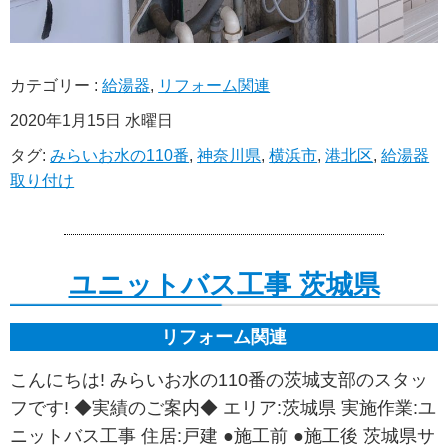
カテゴリー :
給湯器
,
リフォーム関連
2020年1月15日 水曜日
タグ:
みらいお水の110番
,
神奈川県
,
横浜市
,
港北区
,
給湯器
取り付け
ユニットバス工事 茨城県
リフォーム関連
こんにちは! みらいお水の110番の茨城支部のスタッ
フです! ◆実績のご案内◆ エリア:茨城県 実施作業:ユ
ニットバス工事 住居:戸建 ●施工前 ●施工後 茨城県サ