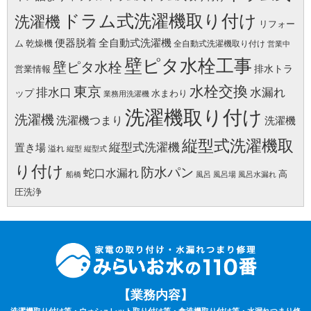
ドラム式洗濯機取り付け
洗濯機
リフォー
便器脱着
全自動式洗濯機
ム
乾燥機
全自動式洗濯機取り付け
営業中
壁ピタ水栓工事
壁ピタ水栓
排水トラ
営業情報
水栓交換
東京
水漏れ
排水口
ップ
水まわり
業務用洗濯機
洗濯機取り付け
洗濯機
洗濯機つまり
洗濯機
縦型式洗濯機取
縦型式洗濯機
置き場
溢れ
縦型
縦型式
り付け
防水パン
蛇口水漏れ
高
船橋
風呂
風呂場
風呂水漏れ
圧洗浄
【業務内容】