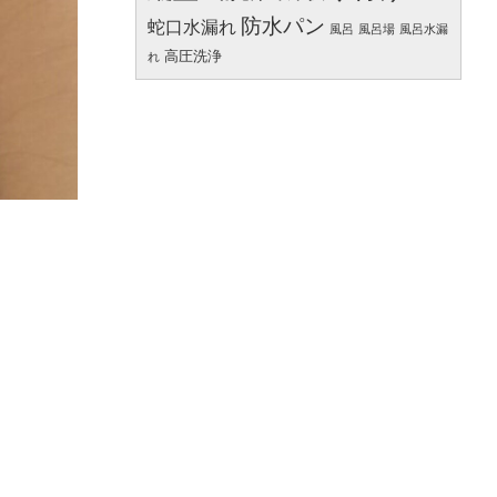
防水パン
蛇口水漏れ
風呂
風呂場
風呂水漏
高圧洗浄
れ
。