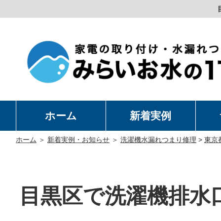
ホーム
新着実例
洗
温
卓
水
ホーム
＞
新着実例・お知らせ
＞
洗濯機水漏れつまり修理
>
東京
目黒区で洗濯機排水