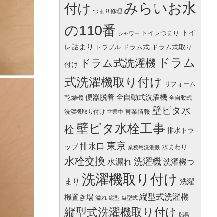
みらいお水
付け
つまり修理
の110番
トイ
トイレつまり
シャワー
レ詰まり
ドラム式
ドラム式取り
トラブル
ドラム
ドラム式洗濯機
付け
式洗濯機取り付け
リフォーム
便器脱着
全自動式洗濯機
乾燥機
全自動式
壁ピタ水
営業情報
洗濯機取り付け
営業中
壁ピタ水栓工事
栓
排水トラ
東京
排水口
ップ
水まわり
業務用洗濯機
水栓交換
洗濯機
水漏れ
洗濯機つ
洗濯機取り付け
まり
洗濯
縦型式洗濯機
機置き場
溢れ
縦型
縦型式
縦型式洗濯機取り付け
船橋