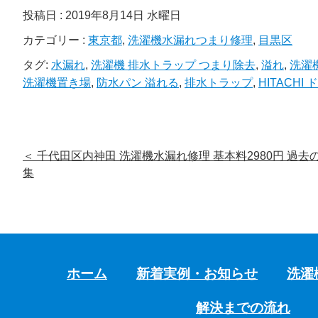
投稿日 : 2019年8月14日 水曜日
カテゴリー :
東京都
,
洗濯機水漏れつまり修理
,
目黒区
タグ:
水漏れ
,
洗濯機 排水トラップ つまり除去
,
溢れ
,
洗濯
洗濯機置き場
,
防水パン 溢れる
,
排水トラップ
,
HITACHI
＜
千代田区内神田 洗濯機水漏れ修理 基本料2980円 過去
集
ホーム
新着実例・お知らせ
洗濯
解決までの流れ