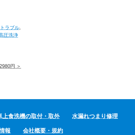
水トラブル
,
高圧洗浄
980円
＞
卓上食洗機の取付・取外
水漏れつまり修理
情報
会社概要・規約