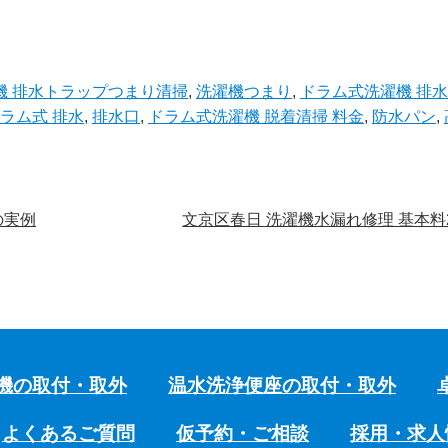
機 排水トラップつまり清掃
,
洗濯機つまり
,
ドラム式洗濯機 排
 ドラム式 排水
,
排水口
,
ドラム式洗濯機 脱着清掃 料金
,
防水パン
,
の実例
文京区春日 洗濯機水漏れ修理 基本料2
機の取付・取外
温水洗浄便座の取付・取外
よくあるご質問
仮予約・ご相談
採用・求人