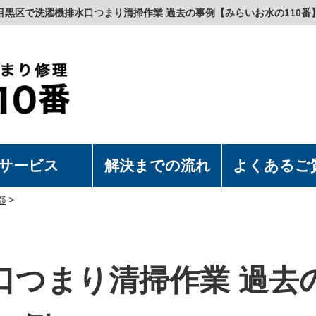
目黒区で洗濯機排水口つまり清掃作業 過去の事例【みらいお水の110番
サービス
解決までの流れ
よくあるご
濯機の取付・取外
水洗浄便座の取付・取外
上食洗機の取付・取外
漏れつまり修理
都
>
口つまり清掃作業 過去