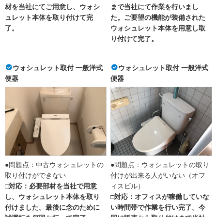
材を当社にてご用意し、ウォシ
まで当社にて作業を行いまし
ュレット本体を取り付けて完
た。ご要望の機能が装備された
了。
ウォシュレット本体を用意し取
り付けて完了。
ウォシュレット取付 一般洋式
ウォシュレット取付 一般洋式
便器
便器
●問題点：中古ウォシュレットの
●問題点：ウォシュレットの取り
取り付けができない
付けが出来る人がいない（オフ
□対応：必要部材を当社で用意
ィスビル）
し、ウォシュレット本体を取り
□対応：オフィスが稼働していな
付けました。最後に念のために
い時間帯で作業を行い完了。今