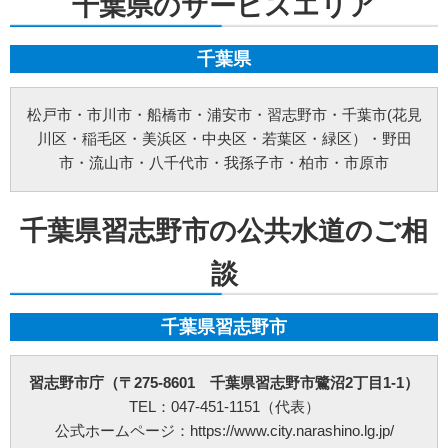
千葉県のサービスエリア
個人情報に関する法令およびその他の規範の遵守
当社の役員、社員、協働者は、個人情報保護や通信の秘密に関する法令やガイドライ
ンその他の関連規範を遵守します。当社は、社会が要請している個人情報保護が効果
的に実施されるよう、個人情報保護方針および社内規程類を継続して改善します。
千葉県
個人情報の取扱いに関する問い合わせおよび相談窓口
当方所定の窓口にて、合理的な範囲で対応いたします。
[お問い合わせ先]
松戸市
・
市川市
・
船橋市
・
浦安市
・
習志野市
・
千葉市
(花見
みらいお水の110番【未來総合広告株式会社】
川区・稲毛区・美浜区・中央区・若葉区・緑区）・
野田
お問い合わせ方法：
メールフォーム
お問い合わせ電話番号：お客様（ご注文後）から問い合わせ等があった場合は、遅滞
市
・
流山市
・
八千代市
・
我孫子市
・
柏市
・
市原市
なく電話番号の開示を行います。(お問い合わせの際、ご注文番号のご提示をお願いい
たします。)
※以上の方針を改定することがあります。その場合、すべての改定は当ウェブページ
にて通知致します。
千葉県習志野市の公共水道のご相
ご利用規約
談
①料金例は基本料金のみです。家電製品の年式や型式、部材や特殊工事が必要な場合
などは別途料金を申し受けます。
②作業にお伺いし、別途部材が必要となる場合は作業日程が変更する可能性がござい
ます。
千葉県習志野市
③ご訪問予約後のご訪問前のキャンセルは、キャンセル料5,500円(税込)を申し受けま
す。※ご予約日の変更や延期の場合にはキャンセル料は発生致しません。但し、ご予
約日から2週間以内となります。
習志野市庁（〒275-8601 千葉県習志野市鷺沼2丁目1-1）
④ご訪問後のキャンセル及びご不在の場合は、キャンセル料5,500円(税込)及び出張費
を申し受けます。
TEL：047-451-1151（代表）
⑤設置補償期間は、設置作業日から30日間となります。期間内の作業不備は無償対応
公式ホームページ：https://www.city.narashino.lg.jp/
させて頂きます。但し、作業不備以外のトラブルは無償対応ができかねます。万が
一、トラブルが発生した場合には、担当作業員が原因究明を行いますが、作業不備に