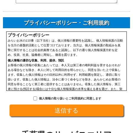
プライバシーポリシー・ご利用規約
プライバシーポリシー
みらいお水の110番（以下当社）は、個人情報の重要性を認識し、個人情報保護の活動
を当方の基盤的活動として位置づけております。当方は、個人情報保護の取組みを真
摯に実行することは社会的責務であると認識し、以下の通り個人情報保護方針を定
め、役員、社員、協働者に周知し、徹底を図ります。
個人情報の適切な収集、利用、提供、預託
お客様の個人情報の収集にあたっては、本人又は第三者の権利利益を害するおそれが
ある場合などを除き、本人に対して利用目的を明らかにし、同意を頂いた上で収集し
ます。収集した個人情報はその目的以外に利用せず、利用範囲を限定し、適切に取り
扱います。収集した個人情報は、法令に基づく命令などを除き、あらかじめお客様の
同意を得ることなく第三者に提供することはありません。収集した個人情報を、第三
者に預ける(預託する)場合には十分な個人情報保護の水準を備える者を選び、また、契
約等によって保護水準を守るよう定めた上で、指導・管理を実施し、適切に取り扱い
個人情報の取り扱いとご利用規約に同意します
ます。
開示、訂正、利用停止等の求めに応じる手続
当社が保有する個人情報については、合理的な範囲で速やかに対応いたします。個人
情報の滅失、き損、漏えいおよび不正アクセスなどの予防ならびに是正。当方は、お
客様の個人情報を厳格に管理し、滅失、き損、漏えいや不正アクセスなどのあらゆる
危険性に対して予防策を実施します。適切な個人情報の取扱いと運用に関する具体的
ルールを定め、責任者を設けます。