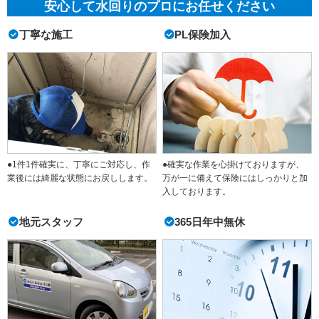
安心して水回りのプロにお任せください
丁寧な施工
PL保険加入
●1件1件確実に、丁寧にご対応し、作
●確実な作業を心掛けておりますが、
業後には綺麗な状態にお戻しします。
万が一に備えて保険にはしっかりと加
入しております。
地元スタッフ
365日年中無休