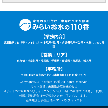
よるものでなかった場合や取付製品自体の故障の場合などは、点検費用5,500円(税込)
を申し受けます。
⑥荒天（大雨・大雪・強風など）の場合は、作業日を変更させていただく場合もござ
います。あらかじめご了承下さい。
⑦ご要望の作業内容や環境によってお下見をさせて頂く場合がございます。下見をさ
せて頂くにあたり下見料として5,500円(税込)を申し受けます。
⑧下見当日に作業が出来ない場合は下見料金5,500円(税込)を申し受けます。また下見
にお伺いした作業員が承ることが出来ない作業内容と判断した場合も、5,500円(税込)
を申し受けます。
【業務内容】
⑨サービスにあたり、お持ちの家電製品は故障していない（正常に動く）ことが条件
となります。
洗濯機取り付け等・ウォシュレット取り付け等・食洗機取り付け等・水漏れつまり修
⑩作業時は動作確認を行いますので、ご自宅の電気が通電（コンセントまで電気が届
理
いている）状態でないと作業はお取り扱いできません。あらかじめご了承下さい。
⑪作業料・技術料・運搬料・処分料などは料金に含まれていません。
【営業エリア】
⑫9時00分～20時00分以外の出張をご希望の場合は特別出張料がかかります。
東京都・神奈川県・埼玉県・千葉県・茨城県・群馬県・栃木県
⑬作業車の駐車場のご用意が無い場合は、別途駐車料金がかかる場合がございます。
⑭カスタマーハラスメントについて：当社は、サービスに関するお客様からのお問い
【事務所】
合わせやご要望に対して誠意をもって対応するよう心がけております。それと同時
に、日々お客様にサポートを提供している従業員及び関係業者の尊厳と労働環境を守
〒103-0022 東京都中央区日本橋室町1丁目11番12号 7F
ることも重視しています。
そのため、お客様のご要望を実現するための手段として、常識の範囲を逸脱する言動
Copyright©みらいお水の110番, All Rights Reserved.
や行為、社会通念上過剰な要求など、従業員及び、委託スタッフに対するハラスメン
サイト運営：未來総合広告株式会社
トに該当する行為と判断した場合は、サービスなどの提供をお断りさせていただく場
当サイトの写真画像及びサイトコンテンツは、当社の著作権に帰属し、使用、
合がございます。
転載、類似行為は一切禁止とさせて頂いております。
また、これらの行為が悪質と判断される場合には、警察及び、顧問弁護士に相談のう
え、然るべき対応を取らせていただきます。ご理解とご協力の程、宜しくお願いいた
顧問弁護士 弁護士法人 アーバンフォレスト
します。
改訂日:令和8年6月1日