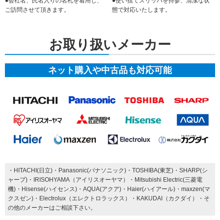
●会社名、氏名入りの名札を着用し、
●使い捨てスリッパを持参、清潔な状
ご訪問させて頂きます。
態で対応いたします。
お取り扱いメーカー
ネット購入や中古品も対応可能
・HITACHI(日立)・Panasonic(パナソニック)・TOSHIBA(東芝)・SHARP(シ
ャープ)・IRISOHYAMA（アイリスオーヤマ）・Mitsubishi Electric(三菱電
機)・Hisense(ハイセンス)・AQUA(アクア)・Haier(ハイアール)・maxzen(マ
クスゼン)・Electrolux（エレクトロラックス）・KAKUDAI（カクダイ）・そ
の他のメーカーはご相談下さい。