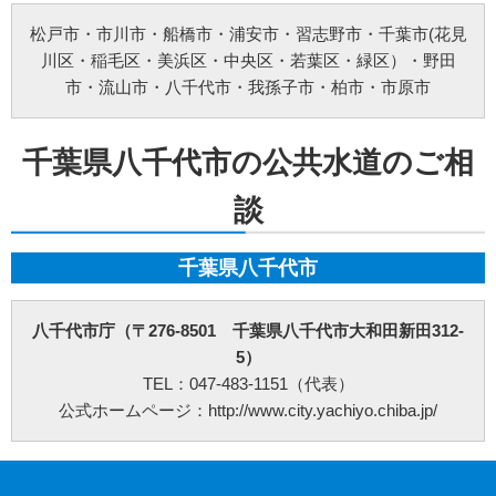
当方所定の窓口にて、合理的な範囲で対応いたします。
[お問い合わせ先]
松戸市
・
市川市
・
船橋市
・
浦安市
・
習志野市
・
千葉市
(花見
みらいお水の110番【未來総合広告株式会社】
川区・稲毛区・美浜区・中央区・若葉区・緑区）・
野田
お問い合わせ方法：
メールフォーム
お問い合わせ電話番号：お客様（ご注文後）から問い合わせ等があった場合は、遅滞
市
・
流山市
・
八千代市
・
我孫子市
・
柏市
・
市原市
なく電話番号の開示を行います。(お問い合わせの際、ご注文番号のご提示をお願いい
たします。)
※以上の方針を改定することがあります。その場合、すべての改定は当ウェブページ
にて通知致します。
千葉県八千代市の公共水道のご相
ご利用規約
談
①料金例は基本料金のみです。家電製品の年式や型式、部材や特殊工事が必要な場合
などは別途料金を申し受けます。
②作業にお伺いし、別途部材が必要となる場合は作業日程が変更する可能性がござい
ます。
千葉県八千代市
③ご訪問予約後のご訪問前のキャンセルは、キャンセル料5,500円(税込)を申し受けま
す。※ご予約日の変更や延期の場合にはキャンセル料は発生致しません。但し、ご予
約日から2週間以内となります。
八千代市庁（〒276-8501 千葉県八千代市大和田新田312-
④ご訪問後のキャンセル及びご不在の場合は、キャンセル料5,500円(税込)及び出張費
を申し受けます。
5）
⑤設置補償期間は、設置作業日から30日間となります。期間内の作業不備は無償対応
TEL：047-483-1151（代表）
させて頂きます。但し、作業不備以外のトラブルは無償対応ができかねます。万が
一、トラブルが発生した場合には、担当作業員が原因究明を行いますが、作業不備に
公式ホームページ：http://www.city.yachiyo.chiba.jp/
よるものでなかった場合や取付製品自体の故障の場合などは、点検費用5,500円(税込)
を申し受けます。
⑥荒天（大雨・大雪・強風など）の場合は、作業日を変更させていただく場合もござ
います。あらかじめご了承下さい。
⑦ご要望の作業内容や環境によってお下見をさせて頂く場合がございます。下見をさ