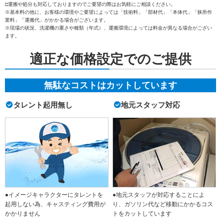
□運搬や処分も対応しておりますのでご要望の際はお気軽にご相談ください。
※基本料の他に、お客様の環境やご要望によっては「技術料」「部材代」「本体代」「狭所作
業料」「運搬代」がかかる場合がございます。
※現場の状況、洗濯機の重さや種類（年式）、運搬環境によっては料金が異なる場合がござい
ます。
適正な価格設定でのご提供
無駄なコストはカットしています
タレント起用無し
地元スタッフ対応
●イメージキャラクターにタレントを
●地元スタッフが対応することによ
起用しない為、キャスティング費用が
り、ガソリン代など移動にかかるコス
かかりません
トをカットしています