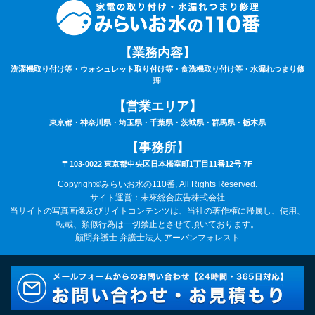
せて頂くにあたり下見料として5,500円(税込)を申し受けます。
⑧下見当日に作業が出来ない場合は下見料金5,500円(税込)を申し受けます。また下見
にお伺いした作業員が承ることが出来ない作業内容と判断した場合も、5,500円(税込)
を申し受けます。
【業務内容】
⑨サービスにあたり、お持ちの家電製品は故障していない（正常に動く）ことが条件
となります。
洗濯機取り付け等・ウォシュレット取り付け等・食洗機取り付け等・水漏れつまり修
⑩作業時は動作確認を行いますので、ご自宅の電気が通電（コンセントまで電気が届
理
いている）状態でないと作業はお取り扱いできません。あらかじめご了承下さい。
⑪作業料・技術料・運搬料・処分料などは料金に含まれていません。
【営業エリア】
⑫9時00分～20時00分以外の出張をご希望の場合は特別出張料がかかります。
⑬作業車の駐車場のご用意が無い場合は、別途駐車料金がかかる場合がございます。
東京都・神奈川県・埼玉県・千葉県・茨城県・群馬県・栃木県
⑭カスタマーハラスメントについて：当社は、サービスに関するお客様からのお問い
合わせやご要望に対して誠意をもって対応するよう心がけております。それと同時
【事務所】
に、日々お客様にサポートを提供している従業員及び関係業者の尊厳と労働環境を守
〒103-0022 東京都中央区日本橋室町1丁目11番12号 7F
ることも重視しています。
そのため、お客様のご要望を実現するための手段として、常識の範囲を逸脱する言動
Copyright©みらいお水の110番, All Rights Reserved.
や行為、社会通念上過剰な要求など、従業員及び、委託スタッフに対するハラスメン
サイト運営：未來総合広告株式会社
トに該当する行為と判断した場合は、サービスなどの提供をお断りさせていただく場
合がございます。
当サイトの写真画像及びサイトコンテンツは、当社の著作権に帰属し、使用、
また、これらの行為が悪質と判断される場合には、警察及び、顧問弁護士に相談のう
転載、類似行為は一切禁止とさせて頂いております。
え、然るべき対応を取らせていただきます。ご理解とご協力の程、宜しくお願いいた
顧問弁護士 弁護士法人 アーバンフォレスト
します。
改訂日:令和8年6月1日