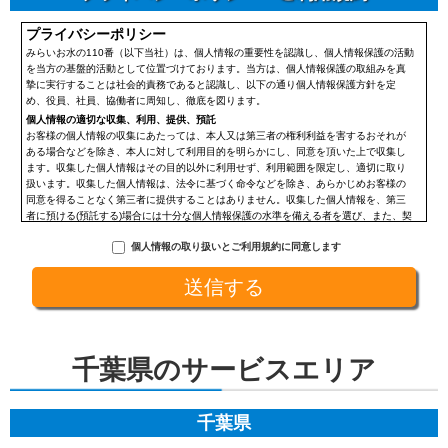
プライバシーポリシー
みらいお水の110番（以下当社）は、個人情報の重要性を認識し、個人情報保護の活動
を当方の基盤的活動として位置づけております。当方は、個人情報保護の取組みを真
摯に実行することは社会的責務であると認識し、以下の通り個人情報保護方針を定
め、役員、社員、協働者に周知し、徹底を図ります。
個人情報の適切な収集、利用、提供、預託
お客様の個人情報の収集にあたっては、本人又は第三者の権利利益を害するおそれが
ある場合などを除き、本人に対して利用目的を明らかにし、同意を頂いた上で収集し
ます。収集した個人情報はその目的以外に利用せず、利用範囲を限定し、適切に取り
扱います。収集した個人情報は、法令に基づく命令などを除き、あらかじめお客様の
同意を得ることなく第三者に提供することはありません。収集した個人情報を、第三
者に預ける(預託する)場合には十分な個人情報保護の水準を備える者を選び、また、契
約等によって保護水準を守るよう定めた上で、指導・管理を実施し、適切に取り扱い
個人情報の取り扱いとご利用規約に同意します
ます。
開示、訂正、利用停止等の求めに応じる手続
当社が保有する個人情報については、合理的な範囲で速やかに対応いたします。個人
情報の滅失、き損、漏えいおよび不正アクセスなどの予防ならびに是正。当方は、お
客様の個人情報を厳格に管理し、滅失、き損、漏えいや不正アクセスなどのあらゆる
危険性に対して予防策を実施します。適切な個人情報の取扱いと運用に関する具体的
ルールを定め、責任者を設けます。
千葉県のサービスエリア
個人情報に関する法令およびその他の規範の遵守
当社の役員、社員、協働者は、個人情報保護や通信の秘密に関する法令やガイドライ
ンその他の関連規範を遵守します。当社は、社会が要請している個人情報保護が効果
的に実施されるよう、個人情報保護方針および社内規程類を継続して改善します。
千葉県
個人情報の取扱いに関する問い合わせおよび相談窓口