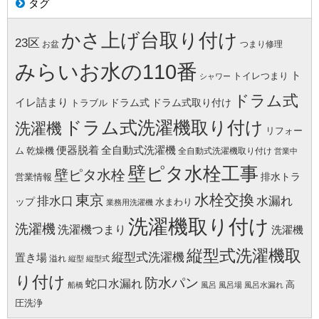
タグ
かさ上げ台取り付け
23区
お盆
つまり修理
みらいお水の110番
ト
トイレつまり
シャワー
ドラム式
イレ詰まり
ドラム式
ドラム式取り付け
トラブル
ドラム式洗濯機取り付け
洗濯機
リフォー
便器脱着
全自動式洗濯機
ム
乾燥機
全自動式洗濯機取り付け
営業中
壁ピタ水栓工事
壁ピタ水栓
排水トラ
営業情報
水栓交換
東京
水漏れ
排水口
ップ
水まわり
業務用洗濯機
洗濯機取り付け
洗濯機
洗濯機つまり
洗濯機
縦型式洗濯機取
縦型式洗濯機
置き場
溢れ
縦型
縦型式
り付け
防水パン
蛇口水漏れ
高
船橋
風呂
風呂場
風呂水漏れ
圧洗浄