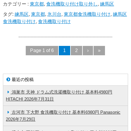
カテゴリー :
東京都
,
食洗機取り付け取り外し
,
練馬区
タグ:
練馬区
,
東京都
,
氷川台
,
東京都食洗機取り付け
,
練馬区
食洗機取り付け
,
食洗機取り付け
Page 1 of 6
1
2
›
»
最近の投稿
鴻巣市 天神 ドラム式洗濯機取り付け 基本料4980円
HITACHI
2026年7月31日
古河市 下大野 食洗機取り付け 基本料6980円 Panasonic
2026年7月29日