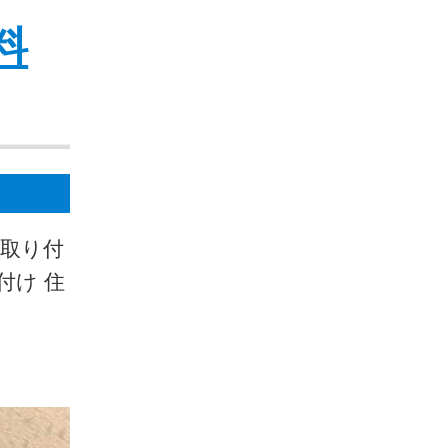
料
ト取り付
付け 住