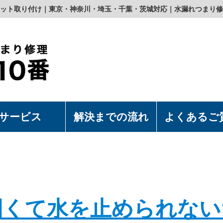
ット取り付け｜東京・神奈川・埼玉・千葉・茨城対応｜水漏れつまり修
サービス
解決までの流れ
よくあるご
濯機の取付・取外
水洗浄便座の取付・取外
上食洗機の取付・取外
漏れつまり修理
固くて水を止められない