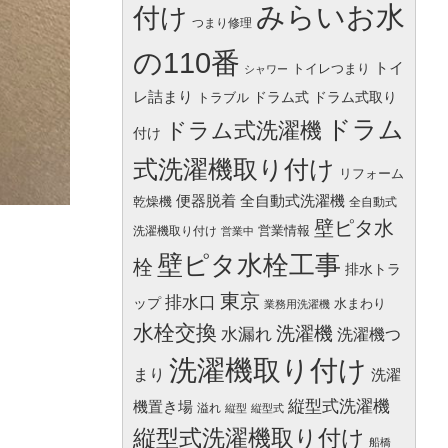
みらいお水
付け
つまり修理
の110番
トイ
トイレつまり
シャワー
レ詰まり
ドラム式
ドラム式取り
トラブル
ドラム
ドラム式洗濯機
付け
式洗濯機取り付け
リフォーム
便器脱着
全自動式洗濯機
乾燥機
全自動式
壁ピタ水
営業情報
洗濯機取り付け
営業中
壁ピタ水栓工事
栓
排水トラ
東京
排水口
ップ
水まわり
業務用洗濯機
水栓交換
洗濯機
水漏れ
洗濯機つ
洗濯機取り付け
まり
洗濯
縦型式洗濯機
機置き場
溢れ
縦型
縦型式
縦型式洗濯機取り付け
船橋