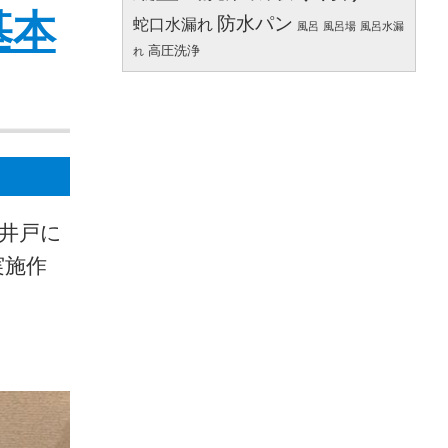
基本
防水パン
蛇口水漏れ
風呂
風呂場
風呂水漏
高圧洗浄
れ
高井戸に
実施作