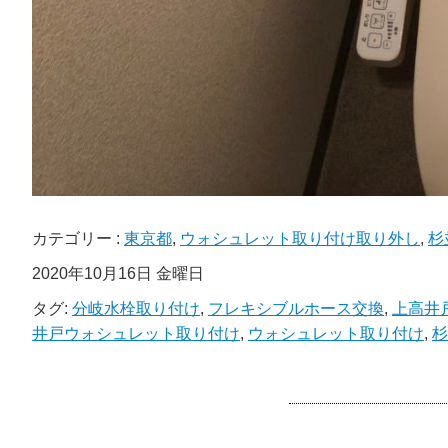
カテゴリー :
東京都
,
ウォシュレット取り付け取り外し
,
杉
2020年10月16日 金曜日
タグ:
分岐水栓取り付け
,
フレキシブルホース交換
,
上高井
井戸ウォシュレット取り付け
,
ウォシュレット取り付け
,
杉