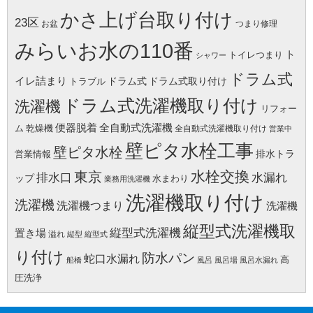
かさ上げ台取り付け
23区
お盆
つまり修理
みらいお水の110番
ト
トイレつまり
シャワー
ドラム式
イレ詰まり
ドラム式
ドラム式取り付け
トラブル
ドラム式洗濯機取り付け
洗濯機
リフォー
便器脱着
全自動式洗濯機
ム
乾燥機
全自動式洗濯機取り付け
営業中
壁ピタ水栓工事
壁ピタ水栓
排水トラ
営業情報
水栓交換
東京
水漏れ
排水口
ップ
水まわり
業務用洗濯機
洗濯機取り付け
洗濯機
洗濯機つまり
洗濯機
縦型式洗濯機取
縦型式洗濯機
置き場
溢れ
縦型
縦型式
り付け
防水パン
蛇口水漏れ
高
船橋
風呂
風呂場
風呂水漏れ
圧洗浄