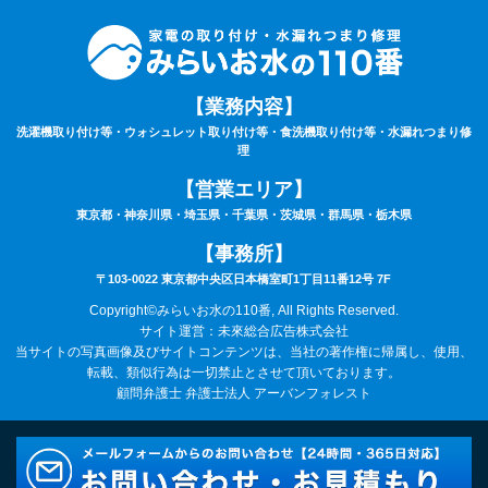
【業務内容】
洗濯機取り付け等・ウォシュレット取り付け等・食洗機取り付け等・水漏れつまり修
理
【営業エリア】
東京都・神奈川県・埼玉県・千葉県・茨城県・群馬県・栃木県
【事務所】
〒103-0022 東京都中央区日本橋室町1丁目11番12号 7F
Copyright©みらいお水の110番, All Rights Reserved.
サイト運営：未來総合広告株式会社
当サイトの写真画像及びサイトコンテンツは、当社の著作権に帰属し、使用、
転載、類似行為は一切禁止とさせて頂いております。
顧問弁護士 弁護士法人 アーバンフォレスト