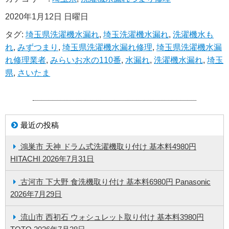
2020年1月12日 日曜日
タグ:
埼玉県洗濯機水漏れ
,
埼玉洗濯機水漏れ
,
洗濯機水も
れ
,
みずつまり
,
埼玉県洗濯機水漏れ修理
,
埼玉県洗濯機水漏
れ修理業者
,
みらいお水の110番
,
水漏れ
,
洗濯機水漏れ
,
埼玉
県
,
さいたま
最近の投稿
鴻巣市 天神 ドラム式洗濯機取り付け 基本料4980円
HITACHI
2026年7月31日
古河市 下大野 食洗機取り付け 基本料6980円 Panasonic
2026年7月29日
流山市 西初石 ウォシュレット取り付け 基本料3980円