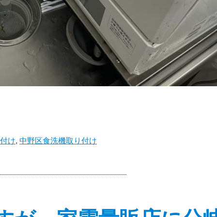
付け
,
中野区食洗機取り付け