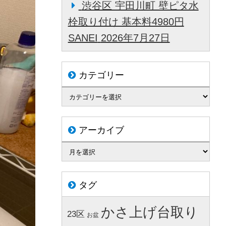
渋谷区 宇田川町 壁ピタ水
栓取り付け 基本料4980円
SANEI
2026年7月27日
カテゴリー
アーカイブ
タグ
かさ上げ台取り
23区
お盆