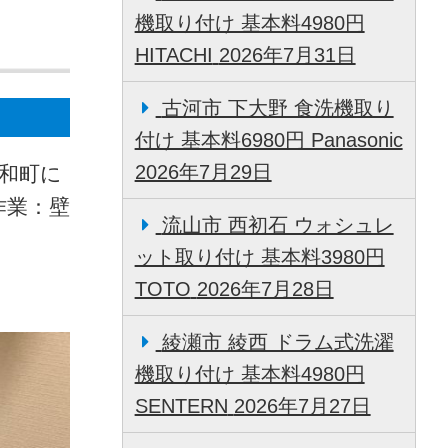
機取り付け 基本料4980円
HITACHI
2026年7月31日
古河市 下大野 食洗機取り
付け 基本料6980円 Panasonic
2026年7月29日
大和町に
作業：壁
流山市 西初石 ウォシュレ
ット取り付け 基本料3980円
TOTO
2026年7月28日
綾瀬市 綾西 ドラム式洗濯
機取り付け 基本料4980円
SENTERN
2026年7月27日