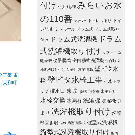
みらいお水
付け
つまり修理
の110番
トイ
トイレつまり
シャワー
レ詰まり
ドラム式
ドラム式取り
トラブル
ドラム
ドラム式洗濯機
付け
式洗濯機取り付け
リフォーム
便器脱着
全自動式洗濯機
乾燥機
全自動式
壁ピタ水
営業情報
洗濯機取り付け
営業中
栓工事 東
壁ピタ水栓工事
栓
排水トラ
,
大和町
東京
排水口
ップ
水まわり
業務用洗濯機
水栓交換
洗濯機
水漏れ
洗濯機つ
洗濯機取り付け
まり
洗濯
縦型式洗濯機
機置き場
溢れ
縦型
縦型式
縦型式洗濯機取り付け
船橋