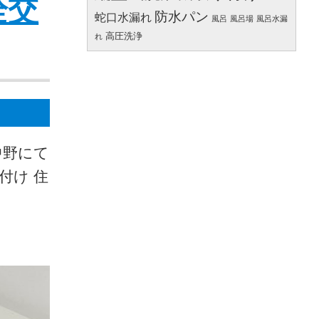
栓交
防水パン
蛇口水漏れ
風呂
風呂場
風呂水漏
高圧洗浄
れ
中野にて
付け 住