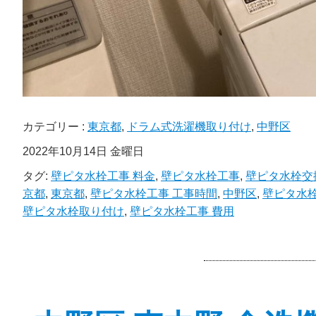
カテゴリー :
東京都
,
ドラム式洗濯機取り付け
,
中野区
2022年10月14日 金曜日
タグ:
壁ピタ水栓工事 料金
,
壁ピタ水栓工事
,
壁ピタ水栓交
京都
,
東京都
,
壁ピタ水栓工事 工事時間
,
中野区
,
壁ピタ水栓
壁ピタ水栓取り付け
,
壁ピタ水栓工事 費用