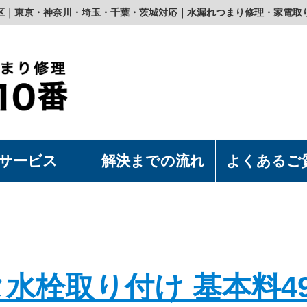
区｜東京・神奈川・埼玉・千葉・茨城対応｜水漏れつまり修理・家電取
サービス
解決までの流れ
よくあるご
濯機の取付・取外
水洗浄便座の取付・取外
上食洗機の取付・取外
漏れつまり修理
水栓取り付け 基本料49