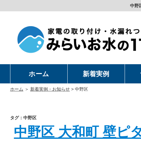
中野
ホーム
新着実例
洗
温
卓
水
ホーム
＞
新着実例・お知らせ
>
中野区
タグ：中野区
中野区 大和町 壁ピタ