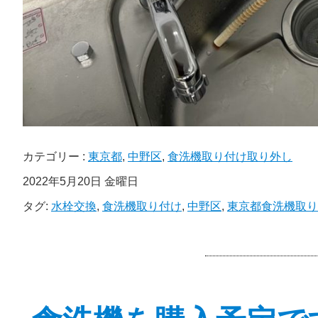
カテゴリー :
東京都
,
中野区
,
食洗機取り付け取り外し
2022年5月20日 金曜日
タグ:
水栓交換
,
食洗機取り付け
,
中野区
,
東京都食洗機取り