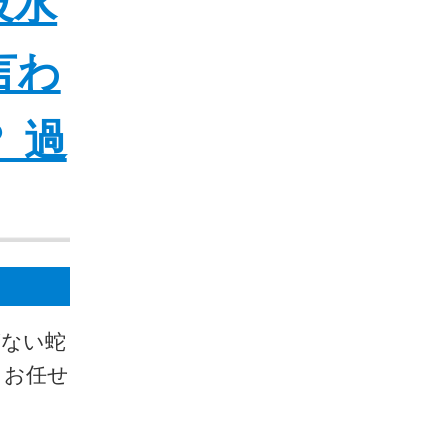
岐水
言わ
 過
がない蛇
、お任せ