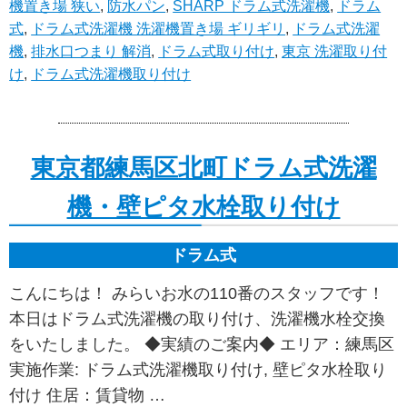
機置き場 狭い
,
防水パン
,
SHARP ドラム式洗濯機
,
ドラム
式
,
ドラム式洗濯機 洗濯機置き場 ギリギリ
,
ドラム式洗濯
機
,
排水口つまり 解消
,
ドラム式取り付け
,
東京 洗濯取り付
け
,
ドラム式洗濯機取り付け
東京都練馬区北町ドラム式洗濯
機・壁ピタ水栓取り付け
ドラム式
こんにちは！ みらいお水の110番のスタッフです！
本日はドラム式洗濯機の取り付け、洗濯機水栓交換
をいたしました。 ◆実績のご案内◆ エリア：練馬区
実施作業: ドラム式洗濯機取り付け, 壁ピタ水栓取り
付け 住居：賃貸物 …