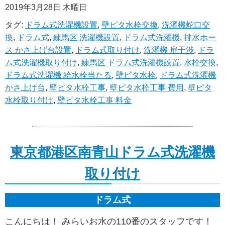
2019年3月28日 木曜日
タグ:
ドラム式洗濯機設置
,
壁ピタ水栓交換
,
洗濯機蛇口交
換
,
ドラム式
,
練馬区 洗濯機設置
,
ドラム式洗濯機
,
排水ホー
ス かさ上げ台設置
,
ドラム式取り付け
,
洗濯機 扉干渉
,
ドラ
ム式洗濯機取り付け
,
練馬区 ドラム式洗濯機設置
,
水栓交換
,
ドラム式洗濯機 給水栓当たる
,
壁ピタ水栓
,
ドラム式洗濯機
かさ上げ台
,
壁ピタ水栓工事
,
壁ピタ水栓工事 費用
,
壁ピタ
水栓取り付け
,
壁ピタ水栓工事 料金
東京都港区南青山ドラム式洗濯機
取り付け
ドラム式
こんにちは！ みらいお水の110番のスタッフです！