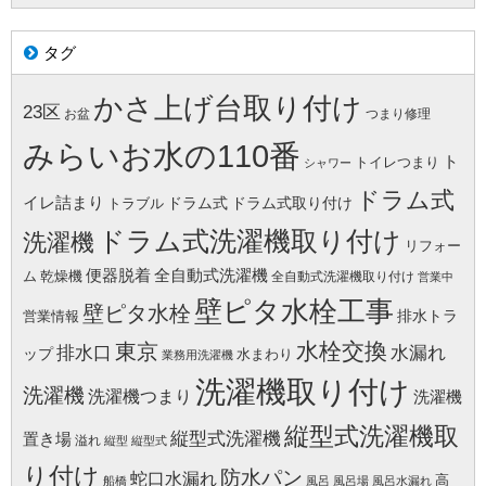
タグ
かさ上げ台取り付け
23区
お盆
つまり修理
みらいお水の110番
ト
トイレつまり
シャワー
ドラム式
イレ詰まり
ドラム式
ドラム式取り付け
トラブル
ドラム式洗濯機取り付け
洗濯機
リフォー
便器脱着
全自動式洗濯機
ム
乾燥機
全自動式洗濯機取り付け
営業中
壁ピタ水栓工事
壁ピタ水栓
排水トラ
営業情報
水栓交換
東京
水漏れ
排水口
ップ
水まわり
業務用洗濯機
洗濯機取り付け
洗濯機
洗濯機つまり
洗濯機
縦型式洗濯機取
縦型式洗濯機
置き場
溢れ
縦型
縦型式
り付け
防水パン
蛇口水漏れ
高
船橋
風呂
風呂場
風呂水漏れ