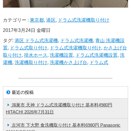
カテゴリー :
東京都
,
港区
,
ドラム式洗濯機取り付け
2017年3月24日 金曜日
タグ:
港区 ドラム式洗濯機
,
ドラム式洗濯機
,
青山 洗濯機設
置
,
ドラム式取り付け
,
ドラム式洗濯機取り付け
,
かさ上げ台
取り付け
,
排水ホース
,
洗濯機設置
,
ドラム式洗濯機設置
,
洗
濯機
,
洗濯機取り付け
,
洗濯機かさ上げ台
,
ドラム式
最近の投稿
鴻巣市 天神 ドラム式洗濯機取り付け 基本料4980円
HITACHI
2026年7月31日
古河市 下大野 食洗機取り付け 基本料6980円 Panasonic