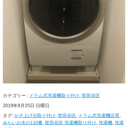
カテゴリー :
ドラム式洗濯機取り付け
,
世田谷区
2019年8月25日 日曜日
タグ:
かさ上げ台取り付け
,
世田谷区
,
ドラム式洗濯機設置
,
みらいお水の110番
,
世田谷区 洗濯機取り付け
,
洗濯機
,
洗濯