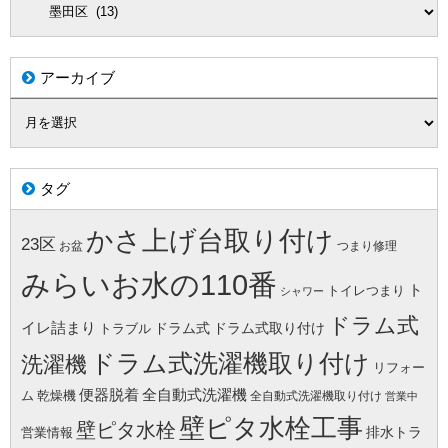
アーカイブ
タグ
かさ上げ台取り付け
23区
お盆
つまり修理
みらいお水の110番
ト
トイレつまり
シャワー
ドラム式
イレ詰まり
ドラム式
ドラム式取り付け
トラブル
ドラム式洗濯機取り付け
洗濯機
リフォー
便器脱着
全自動式洗濯機
ム
乾燥機
全自動式洗濯機取り付け
営業中
壁ピタ水栓工事
壁ピタ水栓
排水トラ
営業情報