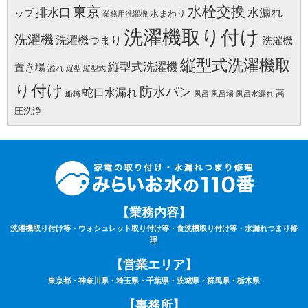
水栓交換
東京
水漏れ
排水口
ップ
水まわり
業務用洗濯機
洗濯機取り付け
洗濯機
洗濯機つまり
洗濯機
縦型式洗濯機取
縦型式洗濯機
置き場
溢れ
縦型
縦型式
り付け
防水パン
蛇口水漏れ
高
船橋
風呂
風呂場
風呂水漏れ
圧洗浄
【業務内容】
洗濯機取り付け等・ウォシュレット取り付け等・食洗機取り付け等・水漏れつまり修
理
【営業エリア】
東京都・神奈川県・埼玉県・千葉県・茨城県・群馬県・栃木県
【事務所】