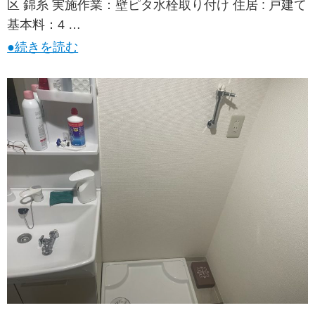
区 錦糸 実施作業：壁ピタ水栓取り付け 住居 : 戸建て
基本料：4 …
●続きを読む