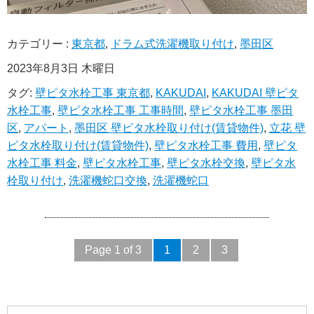
カテゴリー :
東京都
,
ドラム式洗濯機取り付け
,
墨田区
2023年8月3日 木曜日
タグ:
壁ピタ水栓工事 東京都
,
KAKUDAI
,
KAKUDAI 壁ピタ
水栓工事
,
壁ピタ水栓工事 工事時間
,
壁ピタ水栓工事 墨田
区
,
アパート
,
墨田区 壁ピタ水栓取り付け(賃貸物件)
,
立花 壁
ピタ水栓取り付け(賃貸物件)
,
壁ピタ水栓工事 費用
,
壁ピタ
水栓工事 料金
,
壁ピタ水栓工事
,
壁ピタ水栓交換
,
壁ピタ水
栓取り付け
,
洗濯機蛇口交換
,
洗濯機蛇口
Page 1 of 3
1
2
3