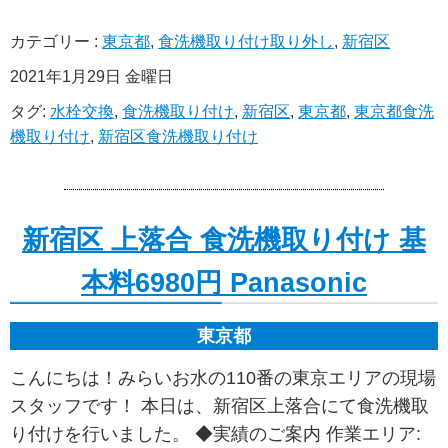
カテゴリー :
東京都
,
食洗機取り付け取り外し
,
新宿区
2021年1月29日 金曜日
タグ:
水栓交換
,
食洗機取り付け
,
新宿区
,
東京都
,
東京都食洗
機取り付け
,
新宿区食洗機取り付け
新宿区 上落合 食洗機取り付け 基
本料6980円 Panasonic
東京都
こんにちは！みらいお水の110番の東京エリアの現場
スタッフです！ 本日は、新宿区上落合にて食洗機取
り付けを行いました。 ◆実績のご案内 作業エリア: