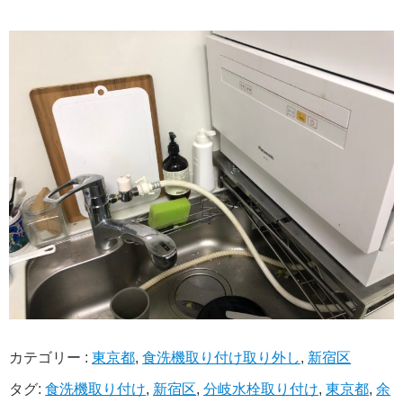
カテゴリー :
東京都
,
食洗機取り付け取り外し
,
新宿区
タグ:
食洗機取り付け
,
新宿区
,
分岐水栓取り付け
,
東京都
,
余