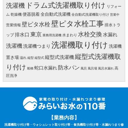
ドラム式洗濯機取り付け
洗濯機
リフォー
便器脱着
全自動式洗濯機
ム
乾燥機
全自動式洗濯機取り付け
営業中
壁ピタ水栓工事
壁ピタ水栓
排水トラ
営業情報
水栓交換
東京
水漏れ
排水口
ップ
水まわり
業務用洗濯機
洗濯機取り付け
洗濯機
洗濯機つまり
洗濯機
縦型式洗濯機取
縦型式洗濯機
置き場
溢れ
縦型
縦型式
り付け
防水パン
蛇口水漏れ
高
船橋
風呂
風呂場
風呂水漏れ
圧洗浄
【業務内容】
洗濯機取り付け等・ウォシュレット取り付け等・食洗機取り付け等・水漏れつまり修