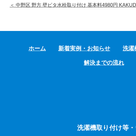
＜
中野区 野方 壁ピタ水栓取り付け 基本料4980円 KAKUD
ホーム
新着実例・お知らせ
洗濯
解決までの流れ
洗濯機取り付け等・