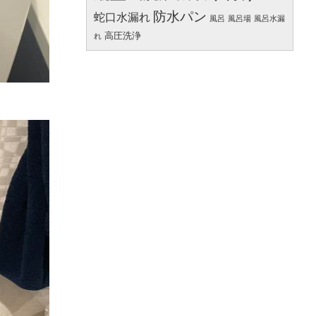
防水パン
蛇口水漏れ
風呂
風呂場
風呂水漏
高圧洗浄
れ