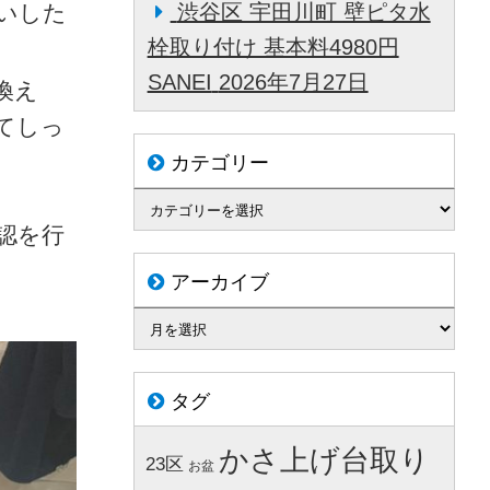
いした
渋谷区 宇田川町 壁ピタ水
栓取り付け 基本料4980円
SANEI
2026年7月27日
換え
てしっ
カテゴリー
認を行
アーカイブ
タグ
かさ上げ台取り
23区
お盆