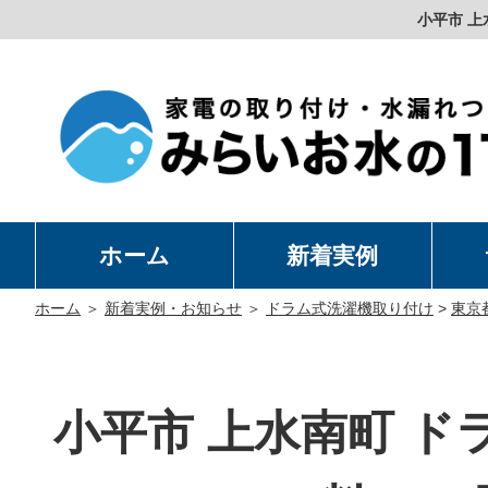
小平市 上
ホーム
新着実例
洗
温
卓
水
ホーム
＞
新着実例・お知らせ
＞
ドラム式洗濯機取り付け
>
東京
小平市 上水南町 ド