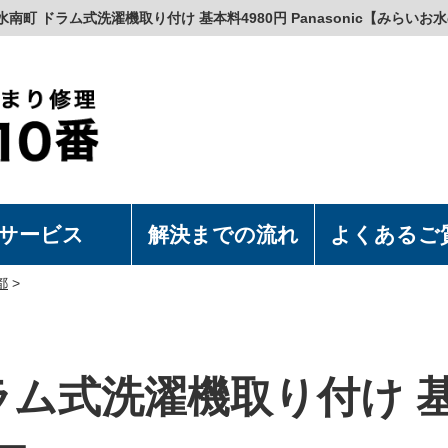
水南町 ドラム式洗濯機取り付け 基本料4980円 Panasonic【みらいお水
サービス
解決までの流れ
よくあるご
濯機の取付・取外
水洗浄便座の取付・取外
上食洗機の取付・取外
漏れつまり修理
都
>
ラム式洗濯機取り付け 