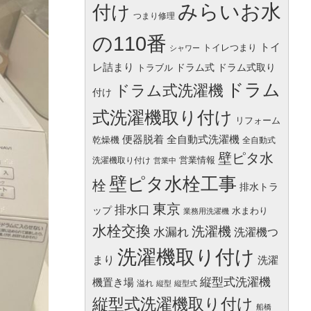
みらいお水
付け
つまり修理
の110番
トイ
トイレつまり
シャワー
レ詰まり
ドラム式
ドラム式取り
トラブル
ドラム
ドラム式洗濯機
付け
式洗濯機取り付け
リフォーム
便器脱着
全自動式洗濯機
乾燥機
全自動式
壁ピタ水
営業情報
洗濯機取り付け
営業中
壁ピタ水栓工事
栓
排水トラ
東京
排水口
ップ
水まわり
業務用洗濯機
水栓交換
洗濯機
水漏れ
洗濯機つ
洗濯機取り付け
まり
洗濯
縦型式洗濯機
機置き場
溢れ
縦型
縦型式
縦型式洗濯機取り付け
船橋