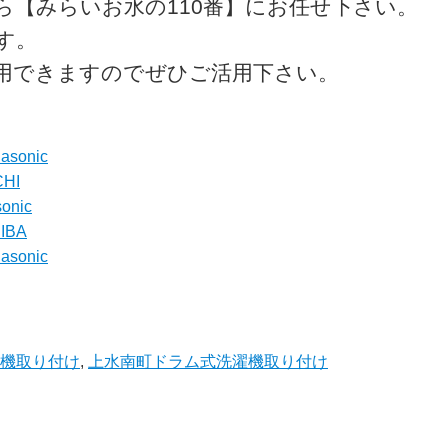
ら【みらいお水の110番】にお任せ下さい。
す。
利用できますのでぜひご活用下さい。
onic
HI
nic
IBA
onic
機取り付け
,
上水南町ドラム式洗濯機取り付け