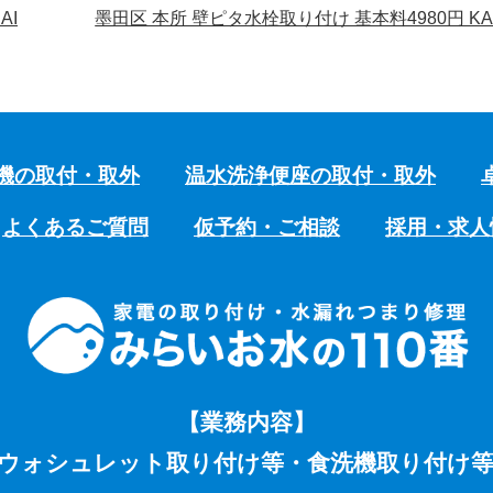
AI
墨田区 本所 壁ピタ水栓取り付け 基本料4980円 KA
機の取付・取外
温水洗浄便座の取付・取外
よくあるご質問
仮予約・ご相談
採用・求人
【業務内容】
ウォシュレット取り付け等・食洗機取り付け