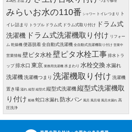
お盆
つまり修理
みらいお水の110番
ト
トイレつまり
シャワー
ドラム式
イレ詰まり
ドラム式
ドラム式取り付け
トラブル
ドラム式洗濯機取り付け
洗濯機
リフォー
便器脱着
全自動式洗濯機
ム
乾燥機
全自動式洗濯機取り付け
営業中
壁ピタ水栓工事
壁ピタ水栓
排水トラ
営業情報
水栓交換
東京
水漏れ
排水口
ップ
水まわり
業務用洗濯機
洗濯機取り付け
洗濯機
洗濯機つまり
洗濯機
縦型式洗濯機取
縦型式洗濯機
置き場
溢れ
縦型
縦型式
り付け
防水パン
蛇口水漏れ
高
船橋
風呂
風呂場
風呂水漏れ
圧洗浄