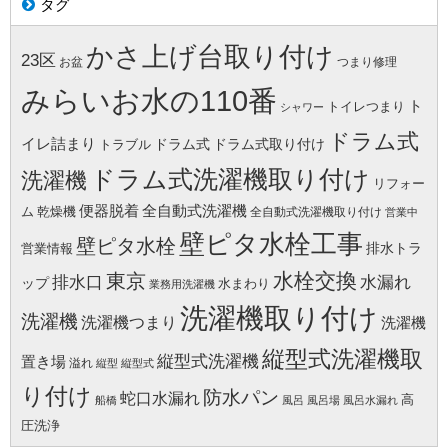
タグ
かさ上げ台取り付け
23区
お盆
つまり修理
みらいお水の110番
ト
トイレつまり
シャワー
ドラム式
イレ詰まり
ドラム式
ドラム式取り付け
トラブル
ドラム式洗濯機取り付け
洗濯機
リフォー
便器脱着
全自動式洗濯機
ム
乾燥機
全自動式洗濯機取り付け
営業中
壁ピタ水栓工事
壁ピタ水栓
排水トラ
営業情報
水栓交換
東京
水漏れ
排水口
ップ
水まわり
業務用洗濯機
洗濯機取り付け
洗濯機
洗濯機つまり
洗濯機
縦型式洗濯機取
縦型式洗濯機
置き場
溢れ
縦型
縦型式
り付け
防水パン
蛇口水漏れ
高
船橋
風呂
風呂場
風呂水漏れ
圧洗浄