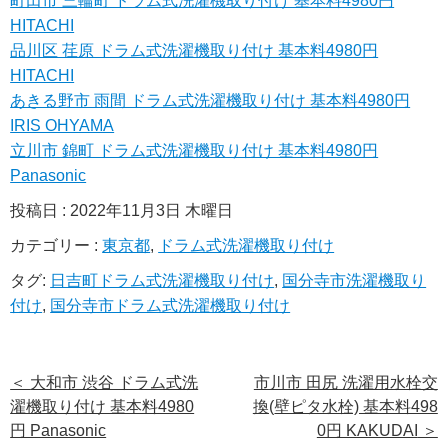
町田市 三輪町 ドラム式洗濯機取り付け 基本料4980円
HITACHI
品川区 荏原 ドラム式洗濯機取り付け 基本料4980円
HITACHI
あきる野市 雨間 ドラム式洗濯機取り付け 基本料4980円
IRIS OHYAMA
立川市 錦町 ドラム式洗濯機取り付け 基本料4980円
Panasonic
投稿日 : 2022年11月3日 木曜日
カテゴリー :
東京都
,
ドラム式洗濯機取り付け
タグ:
日吉町ドラム式洗濯機取り付け
,
国分寺市洗濯機取り
付け
,
国分寺市ドラム式洗濯機取り付け
＜
大和市 渋谷 ドラム式洗
市川市 田尻 洗濯用水栓交
濯機取り付け 基本料4980
換(壁ピタ水栓) 基本料498
円 Panasonic
0円 KAKUDAI
＞