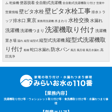
便器脱着
全自動式洗濯機
ム
乾燥機
全自動式洗濯機取り付け
営業中
壁ピタ水栓工事
壁ピタ水栓
排水トラ
営業情報
水栓交換
東京
水漏れ
排水口
ップ
水まわり
業務用洗濯機
洗濯機取り付け
洗濯機
洗濯機つまり
洗濯機
縦型式洗濯機取
縦型式洗濯機
置き場
溢れ
縦型
縦型式
り付け
防水パン
蛇口水漏れ
高
船橋
風呂
風呂場
風呂水漏れ
圧洗浄
【業務内容】
洗濯機取り付け等・ウォシュレット取り付け等・食洗機取り付け等・水漏れつまり修
理