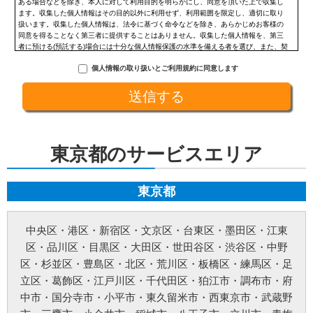
ある場合などを除き、本人に対して利用目的を明らかにし、同意を頂いた上で収集し
ます。収集した個人情報はその目的以外に利用せず、利用範囲を限定し、適切に取り
扱います。収集した個人情報は、法令に基づく命令などを除き、あらかじめお客様の
同意を得ることなく第三者に提供することはありません。収集した個人情報を、第三
者に預ける(預託する)場合には十分な個人情報保護の水準を備える者を選び、また、契
約等によって保護水準を守るよう定めた上で、指導・管理を実施し、適切に取り扱い
個人情報の取り扱いとご利用規約に同意します
ます。
開示、訂正、利用停止等の求めに応じる手続
当社が保有する個人情報については、合理的な範囲で速やかに対応いたします。個人
情報の滅失、き損、漏えいおよび不正アクセスなどの予防ならびに是正。当方は、お
客様の個人情報を厳格に管理し、滅失、き損、漏えいや不正アクセスなどのあらゆる
危険性に対して予防策を実施します。適切な個人情報の取扱いと運用に関する具体的
ルールを定め、責任者を設けます。
東京都のサービスエリア
個人情報に関する法令およびその他の規範の遵守
当社の役員、社員、協働者は、個人情報保護や通信の秘密に関する法令やガイドライ
ンその他の関連規範を遵守します。当社は、社会が要請している個人情報保護が効果
的に実施されるよう、個人情報保護方針および社内規程類を継続して改善します。
東京都
個人情報の取扱いに関する問い合わせおよび相談窓口
当方所定の窓口にて、合理的な範囲で対応いたします。
[お問い合わせ先]
中央区
・
港区
・
新宿区
・
文京区
・
台東区
・
墨田区
・
江東
みらいお水の110番【未來総合広告株式会社】
区
・
品川区
・
目黒区
・
大田区
・
世田谷区
・
渋谷区
・
中野
お問い合わせ方法：
メールフォーム
お問い合わせ電話番号：お客様（ご注文後）から問い合わせ等があった場合は、遅滞
区
・
杉並区
・
豊島区
・
北区
・
荒川区
・
板橋区
・
練馬区
・
足
なく電話番号の開示を行います。(お問い合わせの際、ご注文番号のご提示をお願いい
立区
・
葛飾区
・
江戸川区
・
千代田区
・
狛江市
・
調布市
・
府
たします。)
※以上の方針を改定することがあります。その場合、すべての改定は当ウェブページ
中市
・
国分寺市
・
小平市
・
東久留米市
・
西東京市
・
武蔵野
にて通知致します。