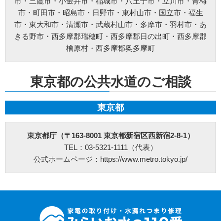
市
・
三鷹市
・
小金井市
・
稲城市
・
八王子市
・
立川市
・
青梅
ご利用規約
市
・
町田市
・
昭島市
・
日野市
・
東村山市
・
国立市
・
福生
①料金例は基本料金のみです。家電製品の年式や型式、部材や特殊工事が必要な場合
市
・
東大和市
・
清瀬市
・
武蔵村山市
・
多摩市
・
羽村市
・
あ
などは別途料金を申し受けます。
②作業にお伺いし、別途部材が必要となる場合は作業日程が変更する可能性がござい
きる野市
・
西多摩郡瑞穂町
・
西多摩郡日の出町
・
西多摩郡
ます。
檜原村
・
西多摩郡奥多摩町
③ご訪問予約後のご訪問前のキャンセルは、キャンセル料5,500円(税込)を申し受けま
す。※ご予約日の変更や延期の場合にはキャンセル料は発生致しません。但し、ご予
約日から2週間以内となります。
④ご訪問後のキャンセル及びご不在の場合は、キャンセル料5,500円(税込)及び出張費
東京都の公共水道のご相談
を申し受けます。
⑤設置補償期間は、設置作業日から30日間となります。期間内の作業不備は無償対応
させて頂きます。但し、作業不備以外のトラブルは無償対応ができかねます。万が
一、トラブルが発生した場合には、担当作業員が原因究明を行いますが、作業不備に
東京都
よるものでなかった場合や取付製品自体の故障の場合などは、点検費用5,500円(税込)
を申し受けます。
⑥荒天（大雨・大雪・強風など）の場合は、作業日を変更させていただく場合もござ
東京都庁（〒163-8001 東京都新宿区西新宿2-8-1）
います。あらかじめご了承下さい。
⑦ご要望の作業内容や環境によってお下見をさせて頂く場合がございます。下見をさ
TEL：03-5321-1111（代表）
せて頂くにあたり下見料として5,500円(税込)を申し受けます。
公式ホームページ：https://www.metro.tokyo.jp/
⑧下見当日に作業が出来ない場合は下見料金5,500円(税込)を申し受けます。また下見
にお伺いした作業員が承ることが出来ない作業内容と判断した場合も、5,500円(税込)
を申し受けます。
⑨サービスにあたり、お持ちの家電製品は故障していない（正常に動く）ことが条件
となります。
⑩作業時は動作確認を行いますので、ご自宅の電気が通電（コンセントまで電気が届
いている）状態でないと作業はお取り扱いできません。あらかじめご了承下さい。
⑪作業料・技術料・運搬料・処分料などは料金に含まれていません。