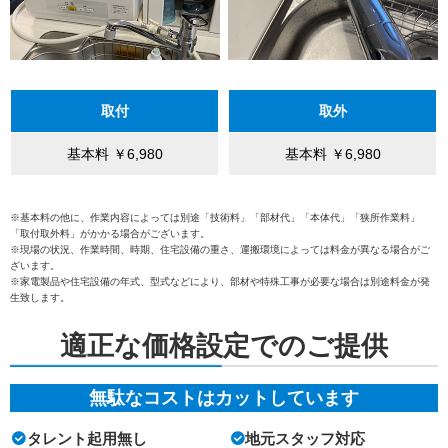
取付
取外
基本料 ￥6,980
基本料 ￥6,980
※基本料の他に、作業内容によっては別途「技術料」「部材代」「本体代」「狭所作業料」
「取付取外料」がかかる場合がございます。
※現場の状況、作業時間、時期、住宅設備の重さ、運搬環境によっては料金が異なる場合がご
ざいます。
※家電製品や住宅設備の年式、型式などにより、部材や特殊工事が必要な場合は別途料金が発
生致します。
適正な価格設定でのご提供
無駄なコストはカットしています
タレント起用無し
地元スタッフ対応