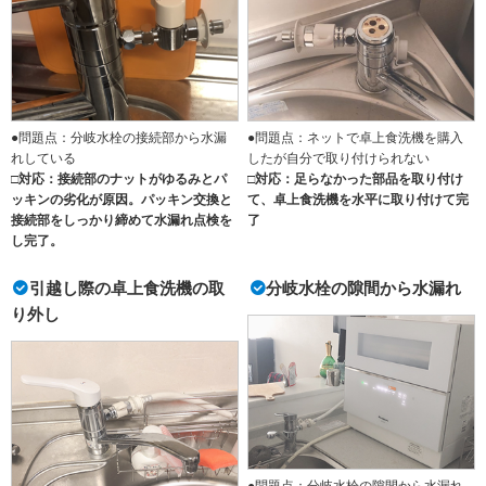
●問題点：分岐水栓の接続部から水漏
●問題点：ネットで卓上食洗機を購入
れしている
したが自分で取り付けられない
□対応：接続部のナットがゆるみとパ
□対応：足らなかった部品を取り付け
ッキンの劣化が原因。パッキン交換と
て、卓上食洗機を水平に取り付けて完
接続部をしっかり締めて水漏れ点検を
了
し完了。
引越し際の卓上食洗機の取
分岐水栓の隙間から水漏れ
り外し
●問題点：分岐水栓の隙間から水漏れ