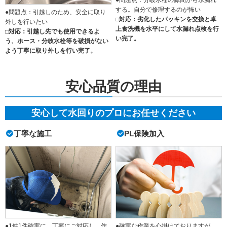
する。自分で修理するのが怖い
●問題点：引越しのため、安全に取り
□対応：劣化したパッキンを交換と卓
外しを行いたい
上食洗機を水平にして水漏れ点検を行
□対応：引越し先でも使用できるよ
い完了。
う、ホース・分岐水栓等を破損がない
よう丁寧に取り外しを行い完了。
安心品質の理由
安心して水回りのプロにお任せください
丁寧な施工
PL保険加入
●1件1件確実に、丁寧にご対応し、作
●確実な作業を心掛けておりますが、