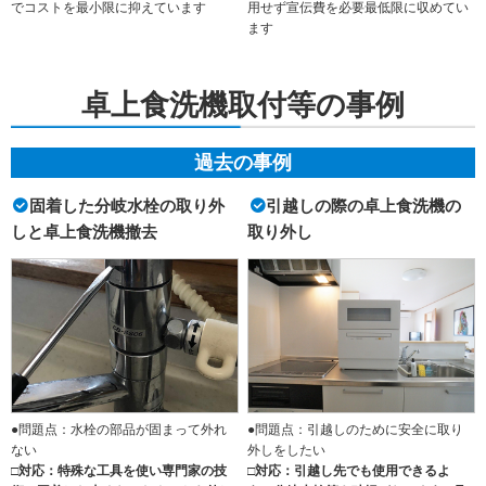
でコストを最小限に抑えています
用せず宣伝費を必要最低限に収めてい
ます
卓上食洗機取付等の事例
過去の事例
固着した分岐水栓の取り外
引越しの際の卓上食洗機の
しと卓上食洗機撤去
取り外し
●問題点：水栓の部品が固まって外れ
●問題点：引越しのために安全に取り
ない
外しをしたい
□対応：特殊な工具を使い専門家の技
□対応：引越し先でも使用できるよ