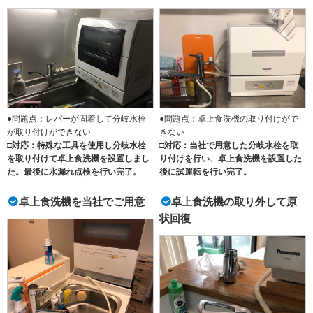
●問題点：レバーが固着して分岐水栓
●問題点：卓上食洗機の取り付けがで
が取り付けができない
きない
□対応：特殊な工具を使用し分岐水栓
□対応：当社で用意した分岐水栓を取
を取り付けて卓上食洗機を設置しまし
り付けを行い、卓上食洗機を設置した
た。最後に水漏れ点検を行い完了。
後に試運転を行い完了。
卓上食洗機を当社でご用意
卓上食洗機の取り外して原
状回復