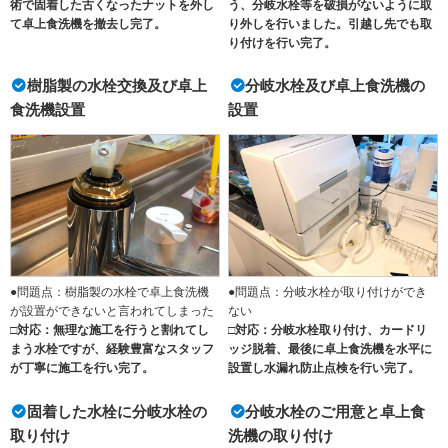
術で固着した古くなったナットを外し
う、分岐水栓等を破損がないように取
て卓上食洗機を撤去し完了。
り外しを行いました。引越し先でも取
り付けを行い完了。
樹脂製の水栓交換及び卓上
分岐水栓及び卓上食洗機の
食洗機設置
設置
●問題点：樹脂製の水栓で卓上食洗機
●問題点：分岐水栓が取り付けができ
が設置ができないと言われてしまった
ない
□対応：無理な施工を行うと割れてし
□対応：分岐水栓取り付け、カードリ
まう水栓ですが、経験豊富なスタッフ
ッジ脱着、最後に卓上食洗機を水平に
が丁寧に施工を行い完了。
設置し水漏れ防止点検を行い完了。
固着した水栓に分岐水栓の
分岐水栓のご用意と卓上食
取り付け
洗機の取り付け