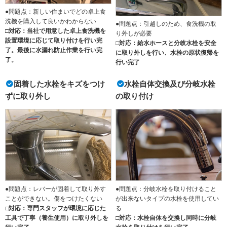
●問題点：新しい住まいでどの卓上食
洗機を購入して良いかわからない
●問題点：引越しのため、食洗機の取
□対応：当社で用意した卓上食洗機を
り外しが必要
設置環境に応じて取り付けを行い完
□対応：給水ホースと分岐水栓を安全
了。最後に水漏れ防止作業を行い完
に取り外しを行い、水栓の原状復帰を
了。
行い完了
固着した水栓をキズをつけ
水栓自体交換及び分岐水栓
ずに取り外し
の取り付け
●問題点：レバーが固着して取り外す
●問題点：分岐水栓を取り付けること
ことができない。傷をつけたくない
が出来ないタイプの水栓を使用してい
□対応：専門スタッフが環境に応じた
る
工具で丁寧（養生使用）に取り外しを
□対応：水栓自体を交換し同時に分岐