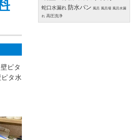
料
防水パン
蛇口水漏れ
風呂
風呂場
風呂水漏
高圧洗浄
れ
て壁ピタ
壁ピタ水