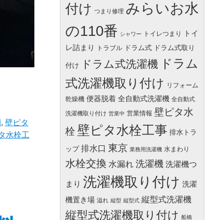
みらいお水
付け
つまり修理
の110番
トイ
トイレつまり
シャワー
レ詰まり
ドラム式
ドラム式取り
トラブル
ドラム
ドラム式洗濯機
付け
式洗濯機取り付け
リフォーム
便器脱着
全自動式洗濯機
乾燥機
全自動式
壁ピタ水
営業情報
洗濯機取り付け
営業中
間
,
壁ピタ
壁ピタ水栓工事
栓
排水トラ
タ水栓工
東京
排水口
ップ
水まわり
業務用洗濯機
水栓交換
洗濯機
水漏れ
洗濯機つ
洗濯機取り付け
まり
洗濯
縦型式洗濯機
機置き場
溢れ
縦型
縦型式
縦型式洗濯機取り付け
船橋