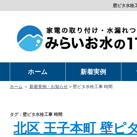
壁ピタ水栓
ホーム
新着実例
洗
温
卓
水
ホーム
＞
新着実例・お知らせ
>
壁ピタ水栓工事 時間
タグ：壁ピタ水栓工事 時間
北区 王子本町 壁ピタ