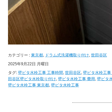
カテゴリー :
東京都
,
ドラム式洗濯機取り付け
,
世田谷区
2025年9月22日 月曜日
タグ:
壁ピタ水栓工事 工事時間
,
世田谷区
,
壁ピタ水栓工事
田谷区壁ピタ水栓取り付け
,
壁ピタ水栓工事 費用
,
壁ピタ水
壁ピタ水栓工事 東京都
,
壁ピタ水栓工事