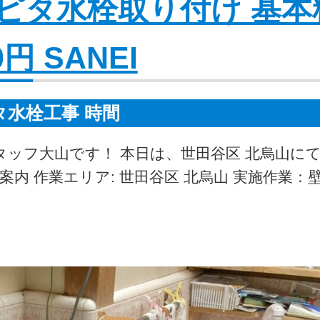
壁ピタ水栓取り付け 基本
0円 SANEI
タ水栓工事 時間
タッフ大山です！ 本日は、世田谷区 北烏山に
内 作業エリア: 世田谷区 北烏山 実施作業：