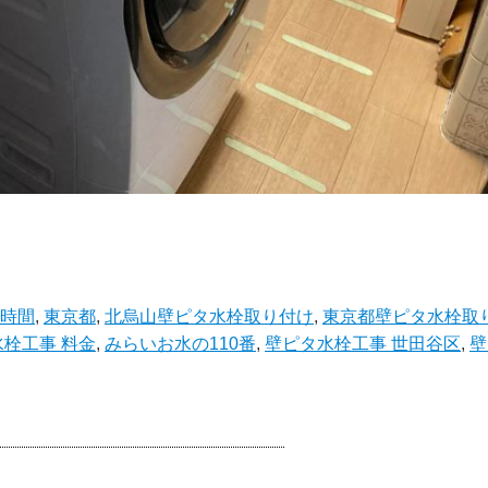
 時間
,
東京都
,
北烏山壁ピタ水栓取り付け
,
東京都壁ピタ水栓取
栓工事 料金
,
みらいお水の110番
,
壁ピタ水栓工事 世田谷区
,
壁