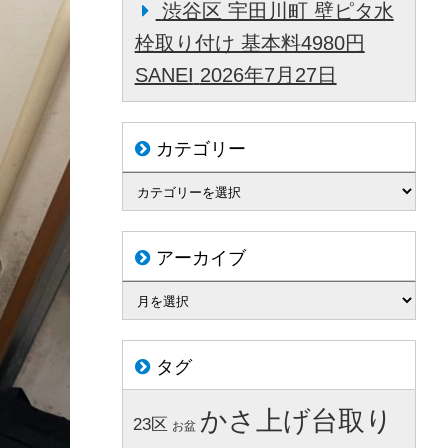
渋谷区 宇田川町 壁ピタ水
栓取り付け 基本料4980円
SANEI
2026年7月27日
カテゴリー
アーカイブ
タグ
かさ上げ台取り
23区
お盆