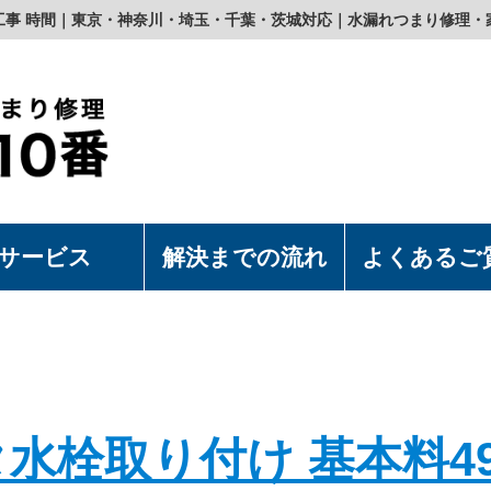
工事 時間｜東京・神奈川・埼玉・千葉・茨城対応｜水漏れつまり修理・
サービス
解決までの流れ
よくあるご
濯機の取付・取外
水洗浄便座の取付・取外
上食洗機の取付・取外
漏れつまり修理
水栓取り付け 基本料49