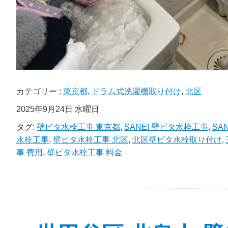
カテゴリー :
東京都
,
ドラム式洗濯機取り付け
,
北区
2025年9月24日 水曜日
タグ:
壁ピタ水栓工事 東京都
,
SANEI 壁ピタ水栓工事
,
SAN
水栓工事
,
壁ピタ水栓工事 北区
,
北区壁ピタ水栓取り付け
,
事 費用
,
壁ピタ水栓工事 料金