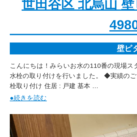
世田谷区 北烏山 
498
壁ピ
こんにちは！みらいお水の110番の現場ス
水栓の取り付けを行いました。 ◆実績のご案
栓取り付け 住居 : 戸建 基本 …
●続きを読む