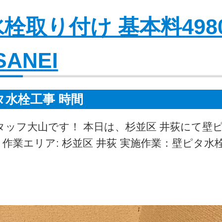
栓取り付け 基本料498
SANEI
タ水栓工事 時間
タッフ大山です！ 本日は、杉並区 井荻にて壁
作業エリア: 杉並区 井荻 実施作業：壁ピタ水