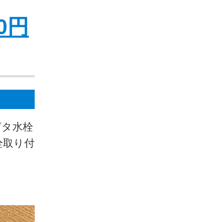
0円
ピタ水栓
栓取り付