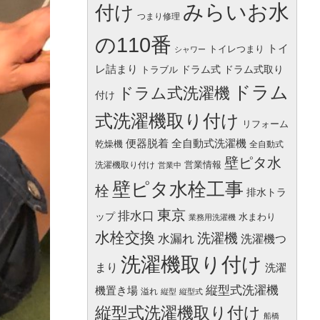
みらいお水
付け
つまり修理
の110番
トイ
トイレつまり
シャワー
レ詰まり
ドラム式
ドラム式取り
トラブル
ドラム
ドラム式洗濯機
付け
式洗濯機取り付け
リフォーム
便器脱着
全自動式洗濯機
乾燥機
全自動式
壁ピタ水
営業情報
洗濯機取り付け
営業中
壁ピタ水栓工事
栓
排水トラ
東京
排水口
ップ
水まわり
業務用洗濯機
水栓交換
洗濯機
水漏れ
洗濯機つ
洗濯機取り付け
まり
洗濯
縦型式洗濯機
機置き場
溢れ
縦型
縦型式
縦型式洗濯機取り付け
船橋