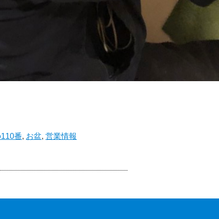
110番
,
お盆
,
営業情報