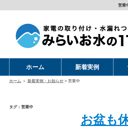
営業
ホーム
新着実例
洗
温
卓
水
ホーム
＞
新着実例・お知らせ
>
営業中
タグ：営業中
お盆も