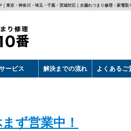
中｜東京・神奈川・埼玉・千葉・茨城対応｜水漏れつまり修理・家電取
サービス
解決までの流れ
よくあるご
濯機の取付・取外
水洗浄便座の取付・取外
上食洗機の取付・取外
漏れつまり修理
休まず営業中！