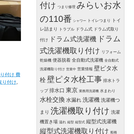
みらいお水
付け
つまり修理
の110番
トイ
トイレつまり
シャワー
レ詰まり
ドラム式
ドラム式取り
トラブル
ドラム
ドラム式洗濯機
付け
式洗濯機取り付け
リフォーム
便器脱着
全自動式洗濯機
乾燥機
全自動式
壁ピタ水
営業情報
洗濯機取り付け
営業中
り付け 費
壁ピタ水栓工事
栓
排水トラ
取り付け
,
東京
排水口
ップ
水まわり
業務用洗濯機
水栓交換
洗濯機
水漏れ
洗濯機つ
洗濯機取り付け
まり
洗濯
縦型式洗濯機
機置き場
溢れ
縦型
縦型式
縦型式洗濯機取り付け
船橋