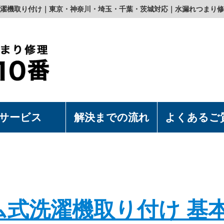
濯機取り付け｜東京・神奈川・埼玉・千葉・茨城対応｜水漏れつまり修
サービス
解決までの流れ
よくあるご
濯機の取付・取外
水洗浄便座の取付・取外
上食洗機の取付・取外
漏れつまり修理
ム式洗濯機取り付け 基