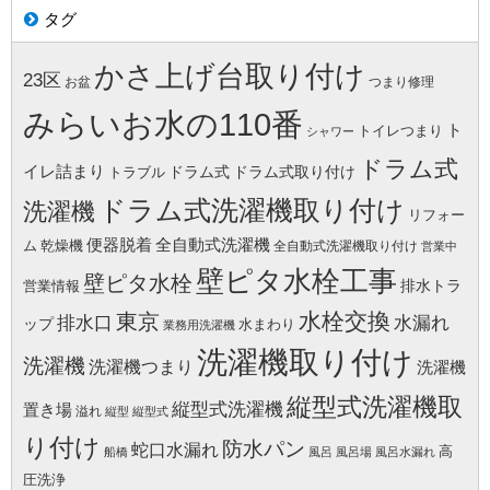
タグ
かさ上げ台取り付け
23区
お盆
つまり修理
みらいお水の110番
ト
トイレつまり
シャワー
ドラム式
イレ詰まり
ドラム式
ドラム式取り付け
トラブル
ドラム式洗濯機取り付け
洗濯機
リフォー
便器脱着
全自動式洗濯機
ム
乾燥機
全自動式洗濯機取り付け
営業中
壁ピタ水栓工事
壁ピタ水栓
排水トラ
営業情報
水栓交換
東京
水漏れ
排水口
ップ
水まわり
業務用洗濯機
洗濯機取り付け
洗濯機
洗濯機つまり
洗濯機
縦型式洗濯機取
縦型式洗濯機
置き場
溢れ
縦型
縦型式
り付け
防水パン
蛇口水漏れ
高
船橋
風呂
風呂場
風呂水漏れ
圧洗浄