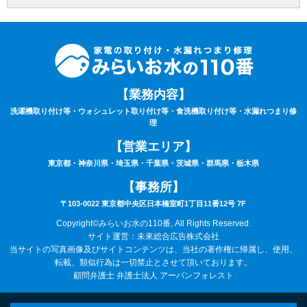
【業務内容】
洗濯機取り付け等・ウォシュレット取り付け等・食洗機取り付け等・水漏れつまり修
理
【営業エリア】
東京都・神奈川県・埼玉県・千葉県・茨城県・群馬県・栃木県
【事務所】
〒103-0022 東京都中央区日本橋室町1丁目11番12号 7F
Copyright©みらいお水の110番, All Rights Reserved.
サイト運営：未來総合広告株式会社
当サイトの写真画像及びサイトコンテンツは、当社の著作権に帰属し、使用、
転載、類似行為は一切禁止とさせて頂いております。
顧問弁護士 弁護士法人 アーバンフォレスト