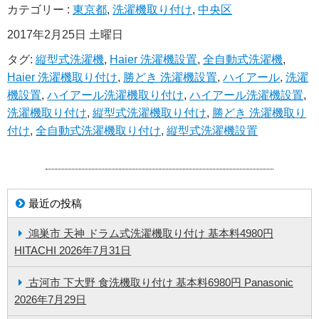
カテゴリー :
東京都
,
洗濯機取り付け
,
中央区
2017年2月25日 土曜日
タグ:
縦型式洗濯機
,
Haier 洗濯機設置
,
全自動式洗濯機
,
Haier 洗濯機取り付け
,
勝どき 洗濯機設置
,
ハイアール
,
洗濯
機設置
,
ハイアール洗濯機取り付け
,
ハイアール洗濯機設置
,
洗濯機取り付け
,
縦型式洗濯機取り付け
,
勝どき 洗濯機取り
付け
,
全自動式洗濯機取り付け
,
縦型式洗濯機設置
最近の投稿
鴻巣市 天神 ドラム式洗濯機取り付け 基本料4980円
HITACHI
2026年7月31日
古河市 下大野 食洗機取り付け 基本料6980円 Panasonic
2026年7月29日