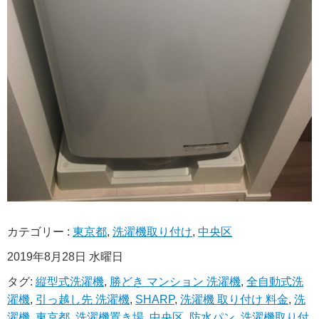
カテゴリー :
東京都
,
洗濯機取り付け
,
中央区
2019年8月28日 水曜日
タグ:
縦型式洗濯機
,
勝どき マンション 洗濯機
,
全自動式洗
濯機
,
引っ越し先 洗濯機
,
SHARP
,
洗濯機 取り付け 料金
,
洗
濯機
,
東京都
,
洗濯機置き場
,
中央区
,
防水パン
,
洗濯機取り付