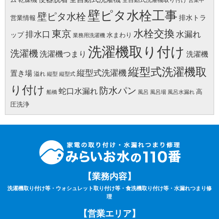
壁ピタ水栓工事
壁ピタ水栓
排水トラ
営業情報
水栓交換
東京
水漏れ
排水口
ップ
水まわり
業務用洗濯機
洗濯機取り付け
洗濯機
洗濯機つまり
洗濯機
縦型式洗濯機取
縦型式洗濯機
置き場
溢れ
縦型
縦型式
り付け
防水パン
蛇口水漏れ
高
船橋
風呂
風呂場
風呂水漏れ
圧洗浄
【業務内容】
洗濯機取り付け等・ウォシュレット取り付け等・食洗機取り付け等・水漏れつまり修
理
【営業エリア】