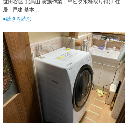
世田谷区 北烏山 実施作業：壁ピタ水栓取り付け 住
居 : 戸建 基本 …
●続きを読む