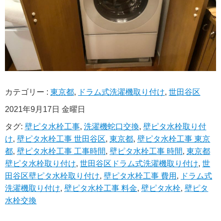
カテゴリー :
東京都
,
ドラム式洗濯機取り付け
,
世田谷区
2021年9月17日 金曜日
タグ:
壁ピタ水栓工事
,
洗濯機蛇口交換
,
壁ピタ水栓取り付
け
,
壁ピタ水栓工事 世田谷区
,
東京都
,
壁ピタ水栓工事 東京
都
,
壁ピタ水栓工事 工事時間
,
壁ピタ水栓工事 時間
,
東京都
壁ピタ水栓取り付け
,
世田谷区ドラム式洗濯機取り付け
,
世
田谷区壁ピタ水栓取り付け
,
壁ピタ水栓工事 費用
,
ドラム式
洗濯機取り付け
,
壁ピタ水栓工事 料金
,
壁ピタ水栓
,
壁ピタ
水栓交換