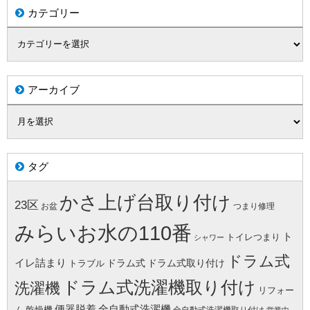
カテゴリー
アーカイブ
タグ
かさ上げ台取り付け
23区
お盆
つまり修理
みらいお水の110番
ト
トイレつまり
シャワー
ドラム式
イレ詰まり
ドラム式
ドラム式取り付け
トラブル
ドラム式洗濯機取り付け
洗濯機
リフォー
便器脱着
全自動式洗濯機
ム
乾燥機
全自動式洗濯機取り付け
営業中