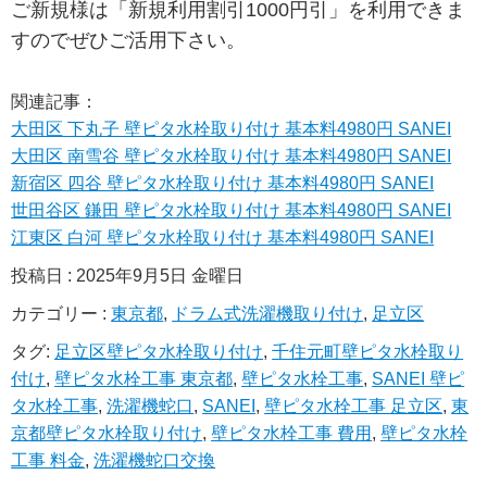
ご新規様は「新規利用割引1000円引」を利用できま
すのでぜひご活用下さい。
関連記事：
大田区 下丸子 壁ピタ水栓取り付け 基本料4980円 SANEI
大田区 南雪谷 壁ピタ水栓取り付け 基本料4980円 SANEI
新宿区 四谷 壁ピタ水栓取り付け 基本料4980円 SANEI
世田谷区 鎌田 壁ピタ水栓取り付け 基本料4980円 SANEI
江東区 白河 壁ピタ水栓取り付け 基本料4980円 SANEI
投稿日 : 2025年9月5日 金曜日
カテゴリー :
東京都
,
ドラム式洗濯機取り付け
,
足立区
タグ:
足立区壁ピタ水栓取り付け
,
千住元町壁ピタ水栓取り
付け
,
壁ピタ水栓工事 東京都
,
壁ピタ水栓工事
,
SANEI 壁ピ
タ水栓工事
,
洗濯機蛇口
,
SANEI
,
壁ピタ水栓工事 足立区
,
東
京都壁ピタ水栓取り付け
,
壁ピタ水栓工事 費用
,
壁ピタ水栓
工事 料金
,
洗濯機蛇口交換