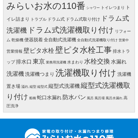
みらいお水の110番
ト
トイレつまり
シャワー
ドラム式
イレ詰まり
ドラム式
ドラム式取り付け
トラブル
ドラム式洗濯機取り付け
洗濯機
リフォー
便器脱着
全自動式洗濯機
ム
乾燥機
全自動式洗濯機取り付け
営業中
壁ピタ水栓工事
壁ピタ水栓
排水トラ
営業情報
水栓交換
東京
水漏れ
排水口
ップ
水まわり
業務用洗濯機
洗濯機取り付け
洗濯機
洗濯機つまり
洗濯機
縦型式洗濯機取
縦型式洗濯機
置き場
溢れ
縦型
縦型式
り付け
防水パン
蛇口水漏れ
高
船橋
風呂
風呂場
風呂水漏れ
圧洗浄