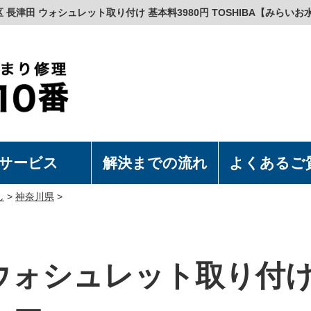
 長津田 ウォシュレット取り付け 基本料3980円 TOSHIBA【みらいお
サービス
解決までの流れ
よくあるご
濯機の取付・取外
水洗浄便座の取付・取外
上食洗機の取付・取外
漏れつまり修理
し
>
神奈川県
>
 ウォシュレット取り付け