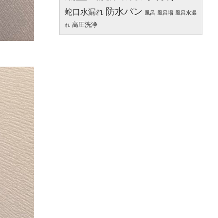
防水パン
蛇口水漏れ
風呂
風呂場
風呂水漏
高圧洗浄
れ