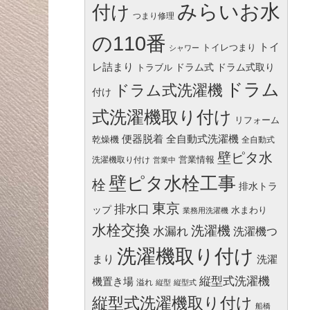
みらいお水
付け
つまり修理
の110番
トイ
トイレつまり
シャワー
レ詰まり
ドラム式
ドラム式取り
トラブル
ドラム
ドラム式洗濯機
付け
式洗濯機取り付け
リフォーム
便器脱着
全自動式洗濯機
乾燥機
全自動式
壁ピタ水
営業情報
洗濯機取り付け
営業中
壁ピタ水栓工事
栓
排水トラ
東京
排水口
ップ
水まわり
業務用洗濯機
水栓交換
洗濯機
水漏れ
洗濯機つ
洗濯機取り付け
まり
洗濯
縦型式洗濯機
機置き場
溢れ
縦型
縦型式
縦型式洗濯機取り付け
船橋