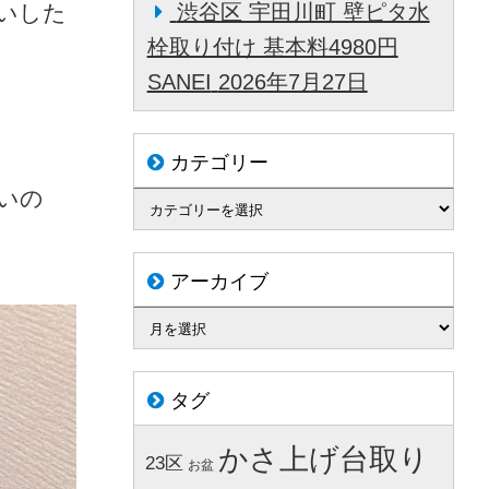
いした
渋谷区 宇田川町 壁ピタ水
栓取り付け 基本料4980円
SANEI
2026年7月27日
カテゴリー
いの
アーカイブ
タグ
かさ上げ台取り
23区
お盆