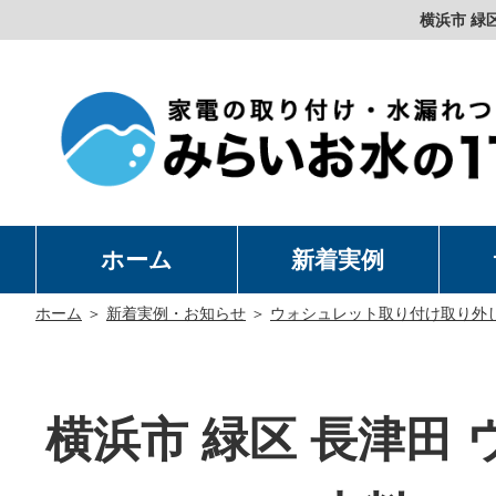
横浜市 緑区
ホーム
新着実例
洗
温
卓
水
ホーム
＞
新着実例・お知らせ
＞
ウォシュレット取り付け取り外
横浜市 緑区 長津田