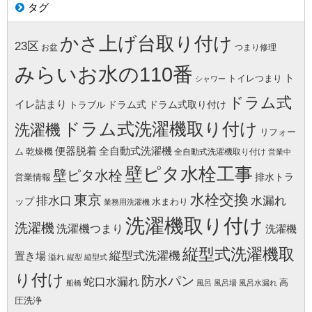
タグ
かさ上げ台取り付け
23区
お盆
つまり修理
みらいお水の110番
ト
トイレつまり
シャワー
ドラム式
イレ詰まり
ドラム式
ドラム式取り付け
トラブル
ドラム式洗濯機取り付け
洗濯機
リフォー
便器脱着
全自動式洗濯機
ム
乾燥機
全自動式洗濯機取り付け
営業中
壁ピタ水栓工事
壁ピタ水栓
排水トラ
営業情報
水栓交換
東京
水漏れ
排水口
ップ
水まわり
業務用洗濯機
洗濯機取り付け
洗濯機
洗濯機つまり
洗濯機
縦型式洗濯機取
縦型式洗濯機
置き場
溢れ
縦型
縦型式
り付け
防水パン
蛇口水漏れ
高
船橋
風呂
風呂場
風呂水漏れ
圧洗浄