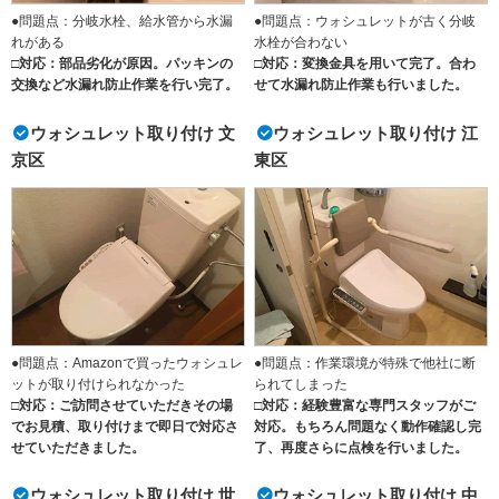
●問題点：分岐水栓、給水管から水漏
●問題点：ウォシュレットが古く分岐
れがある
水栓が合わない
□対応：部品劣化が原因。パッキンの
□対応：変換金具を用いて完了。合わ
交換など水漏れ防止作業を行い完了。
せて水漏れ防止作業も行いました。
ウォシュレット取り付け 文
ウォシュレット取り付け 江
京区
東区
●問題点：Amazonで買ったウォシュレ
●問題点：作業環境が特殊で他社に断
ットが取り付けられなかった
られてしまった
□対応：ご訪問させていただきその場
□対応：経験豊富な専門スタッフがご
でお見積、取り付けまで即日で対応さ
対応。もちろん問題なく動作確認し完
せていただきました。
了、再度さらに点検を行いました。
ウォシュレット取り付け 世
ウォシュレット取り付け 中