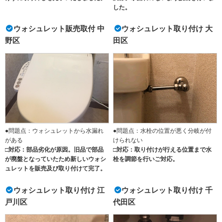
した。
ウォシュレット販売取付 中
ウォシュレット取り付け 大
野区
田区
●問題点：ウォシュレットから水漏れ
●問題点：水栓の位置が悪く分岐が付
がある
けられない
□対応：部品劣化が原因。旧品で部品
□対応：取り付けが行える位置まで水
が廃盤となっていたため新しいウォシ
栓を調節を行いご対応。
ュレットを販売及び取り付けて完了。
ウォシュレット取り付け 江
ウォシュレット取り付け 千
戸川区
代田区