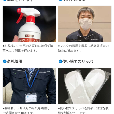
●お客様のご自宅の入室前には必ず除
●マスクの着用を徹底し感染病拡大の
菌水にて消毒を行います。
防止に努めます。
名札着用
使い捨てスリッパ
●会社名、氏名入りの名札を着用し、
●使い捨てスリッパを持参、清潔な状
ご訪問させて頂きます。
態で対応いたします。