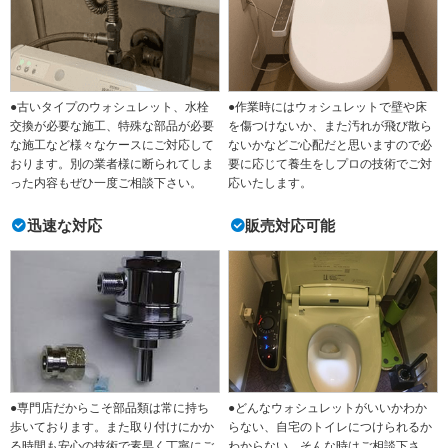
●古いタイプのウォシュレット、水栓
●作業時にはウォシュレットで壁や床
交換が必要な施工、特殊な部品が必要
を傷つけないか、また汚れが飛び散ら
な施工など様々なケースにご対応して
ないかなどご心配だと思いますので必
おります。別の業者様に断られてしま
要に応じて養生をしプロの技術でご対
った内容もぜひ一度ご相談下さい。
応いたします。
迅速な対応
販売対応可能
●専門店だからこそ部品類は常に持ち
●どんなウォシュレットがいいかわか
歩いております。また取り付けにかか
らない、自宅のトイレにつけられるか
る時間も安心の技術で素早く丁寧にご
わからない、そんな時はご相談下さ